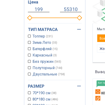
Цена
ТИП МАТРАСА
Мы п
Топпер
231
Вс
Зима Лето
33
Батерфляй
Жёс
15
Каркасный
3
Без пружин
565
Полуторный
744
Вывод
Двуспальные
758
Матрас на пол
230
Хит 
РАЗМЕР
Односпальный
758
Рек
70*190 см
Матрасы роллы
38
21
Вот
80*180 см
Тонкий матрас
486
228