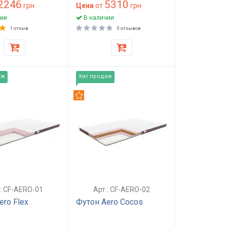
2246
5310
грн.
Цена
от
грн.
ии
В наличии
1 отзыв
0 отзывов
аж
Хит продаж
дуем
Рекомендуем
.: CF-AERO-01
Арт.: CF-AERO-02
ero Flex
Футон Aero Cocos