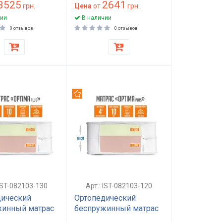
3525
2641
грн.
Цена
от
грн.
ии
В наличии
0 отзывов
0 отзывов
дуем
Рекомендуем
 IST-082103-130
Арт.: IST-082103-120
дический
Ортопедический
жинный матрас
беспружинный матрас
ный 130x200
полуторный 120x200