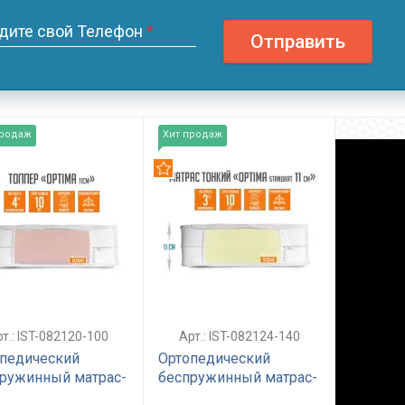
дите свой Телефон
*
Отправить
продаж
Хит продаж
омендуем
Рекомендуем
т.: IST-082120-100
Арт.: IST-082124-140
педический
Ортопедический
ружинный матрас-
беспружинный матрас-
ер жесткий 11 см
топпер для сна средней