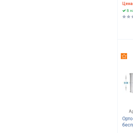
Цена
DOCTOR HEALTH
4
В н
HERBALIS KIDS
5
POCKET SPRING
16
TAKE & GO
2
AMERICAN DREAM
4
KING MATTRESSES
6
SLEEP & FLY
7
Рек
FELICE VITTORINO
3
SLEEP INNOVATION
3
КОФЕЙНАЯ
4
SLEEP & FLY UNO
6
SLIM (тонкие)
7
TAKE & GO BAMBOO
3
GRAND (до 200 кг)
3
Ар
OPTIMA (Оптима)
172
Орто
SLEEP & FLY ORGANIC
бес
4
одно
BAMBINO (детские)
14