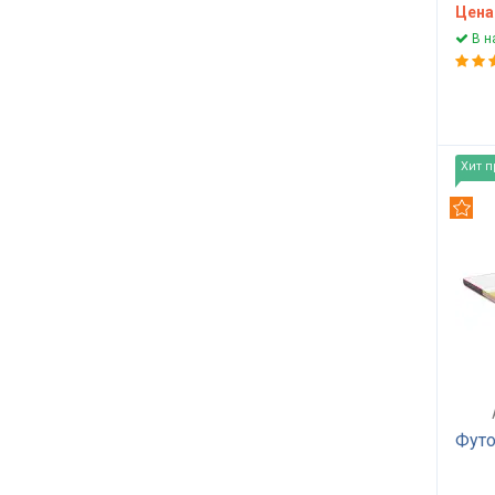
DYNASTY
5
Цена
ORTOMED
2
В н
ROMANCE
10
COME-FOR
28
FOUR RED
4
INFINITY
5
Хит 
ШАНС
4
Рек
ALOE VERA
4
BUTTERFLY
13
EVOLUTION
8
MATRASICO
4
MATROLUXE
6
NATURELLE
8
ART DESIGN
5
SMART KIDS
5
Футо
SWEET SLEEP
6
REGENERATION
7