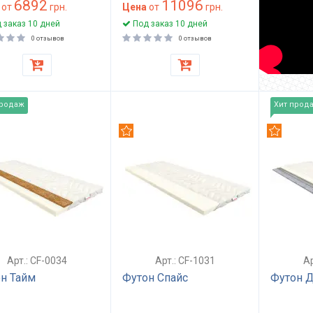
6892
11096
200 поролон ППУ
от
грн.
жесткости 140x200 см
Цена
от
грн.
42 стеганый чехол
поролон ST3542
 заказ 10 дней
Под заказ 10 дней
спальный Optima
высота 11 см Optima
0 отзывов
0 отзывов
Standart
продаж
Хит прод
омендуем
Рекомендуем
Рекомен
Арт.: CF-0034
Арт.: CF-1031
Ар
н Тайм
Футон Спайс
Футон Д