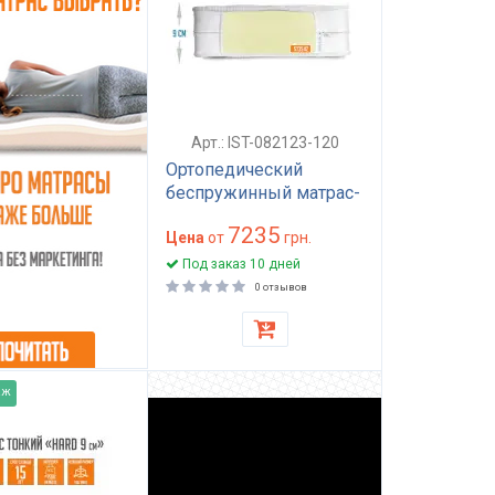
Арт.: IST-082123-120
Ортопедический
беспружинный матрас-
топпер средней
7235
жесткости 9 см
Цена
от
грн.
120x200 с
Под заказ 10 дней
анатомическим
0 отзывов
поролоном ППУ
ST3542 Optima Standart
аж
дуем