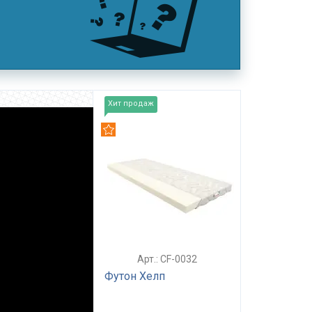
Хит продаж
Рекомендуем
Арт.: CF-0032
Футон Хелп