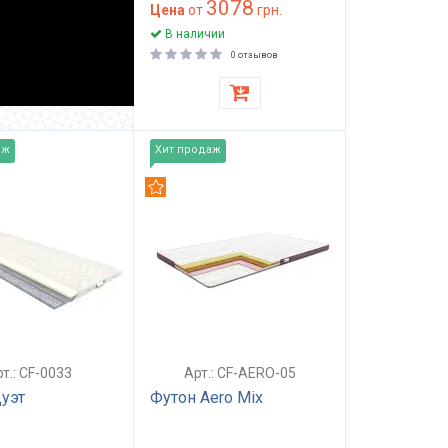
3078
Цена
от
грн.
В наличии
0 отзывов
аж
Хит продаж
дуем
Рекомендуем
т.: CF-0033
Арт.: CF-AERO-05
уэт
Футон Aero Mix