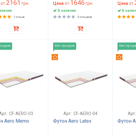
2161
1646
от
грн.
Цена
от
грн.
Цена
от
аличии
В наличии
В налич
1 отзыв
0 отзывов
продаж
Хит продаж
Хит прод
омендуем
Рекомендуем
Рекомен
Арт.: CF-AERO-03
Арт.: CF-AERO-04
Арт
н Aero Memo
Футон Aero Latex
Футон A