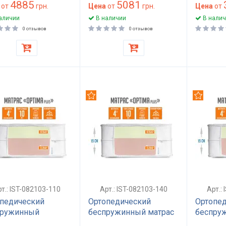
4885
5081
от
грн.
Цена
от
грн.
Цена
от
аличии
В наличии
В налич
0 отзывов
0 отзывов
омендуем
Рекомендуем
Рекомен
т.: IST-082103-110
Арт.: IST-082103-140
Арт.:
педический
Ортопедический
Ортопе
пружинный
беспружинный матрас
беспру
спальный матрас
полуторный 140x200
полутор