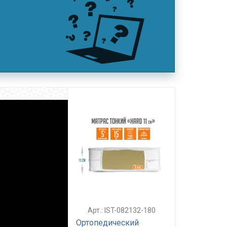
Арт.: IST-082132-180
Ортопедический