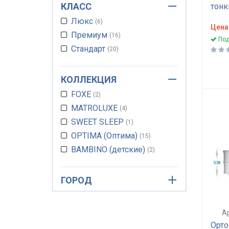
23 см
1
КЛАСС
тонк
лате
24 см
2
Люкс
6
бесп
Цена
Премиум
16
анат
Под
Стандарт
9 см
20
Spri
КОЛЛЕКЦИЯ
FOXE
2
MATROLUXE
4
SWEET SLEEP
1
OPTIMA (Оптима)
15
BAMBINO (детские)
2
ГОРОД
Ар
Орто