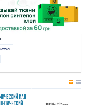
:
размеру