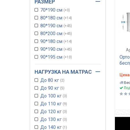
РАЗМЕР
Тонкий матрас
17
70*190 см
Матрасы футоны
+3
3
80*180 см
Пружинный блок
+14
3
80*190 см
Детские матрасы
+45
2
80*200 см
Матрас с памятью
+45
4
90*180 см
Матрас для дивана
+14
19
90*190 см
Независимые пружины
+45
6
Ар
Орто
90*195 см
Пружинный блок боннель
+13
1
бесп
90*200 см
+45
двус
НАГРУЗКА НА МАТРАС
100*200 см
+35
жест
Цена
До 80 кг
100*200 см
2
+13
жест
Бес
пено
До 90 кг
110*190 см
Под
5
+44
Opti
До 100 кг
110*200 см
3
+31
До 110 кг
120*190 см
9
+45
До 120 кг
120*200 см
3
+45
До 130 кг
130*190 см
3
+44
До 140 кг
130*200 см
1
+44