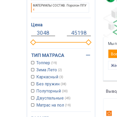
МАТЕРИАЛЫ СОСТАВ: Поролон ППУ
x
Цена
Мы п
Вс
ТИП МАТРАСА
Топпер
19
Жёс
Зима Лето
2
Каркасный
3
Без пружин
38
Полуторный
Вывод
30
Двуспальные
45
Матрас на пол
19
Односпальный
30
Рек