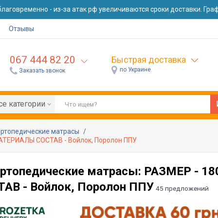
лаговременно - из-за атак рф увеличиваются сроки доставки. Графи
Отзывы
067 444 82 20
Быстрая доставка
по Украине
Заказать звонок
се категории
ртопедические матрасы
МАТЕРИАЛЫ СОСТАВ - Войлок, Поролон ППУ
ртопедические матрасы: РАЗМЕР - 1
АВ - Войлок, Поролон ППУ
45 предложений