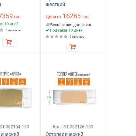
й
жесткий
жинный матрас
беспружинный матрас
7359
16285
для дивана
грн.
двуспальный 180x200
Цена
от
грн.
 см высота 5
см поролон ППУ
аз 10 дней
Бесплатная доставка
има
высота 17 см нагрузка
Под заказ 10 дней
0 отзывов
до 110 кг Optima Hard
0 отзывов
 IST-082104-180
Арт.: IST-082126-180
дический
Ортопедический