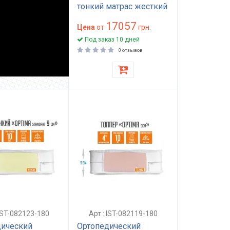
тонкий матрас жесткий
беспружинный
17057
180x200 см высота 11
Цена
от
грн.
см для сна HARD
Под заказ 10 дней
0 отзывов
 IST-082123-180
Арт.: IST-082119-180
дический
Ортопедический