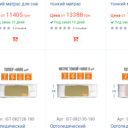
ий матрас для сна
тонкий матрас
тонкий 
200 см высота 11
беспружинный
беспру
11405
13388
есткий
от
грн.
средней жесткости с
Цена
от
грн.
средней
Цена
от
ружинный матрас
латексированной пеной
180x200
 заказ 10 дней
Под заказ 10 дней
Под зак
р Оптима
180x200 см высота 11
см для 
0 отзывов
0 отзывов
см Оптима Стандарт
Стандар
т.: IST-082128-180
Арт.: IST-082130-180
Арт.:
педический
Ортопедический
Ортопе