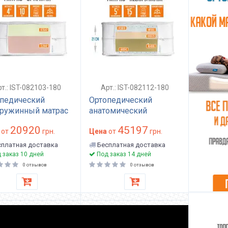
т.: IST-082103-180
Арт.: IST-082112-180
педический
Ортопедический
ружинный матрас
анатомический
торонний
беспружинный матрас
20920
45197
кий/средне-
от
грн.
двусторонний с
Цена
от
грн.
кий 180x200 см
латексом и Memory
платная доставка
Бесплатная доставка
полиуретан 19 см
Foam 180x200 см
 заказ 10 дней
Под заказ 14 дней
ma Plus
высота 21 см Relax LM
0 отзывов
0 отзывов
Hard Core