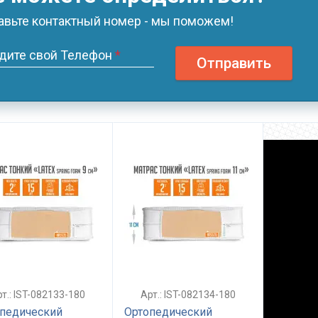
авьте контактный номер - мы поможем!
дите свой Телефон
*
Отправить
т.: IST-082133-180
Арт.: IST-082134-180
педический
Ортопедический