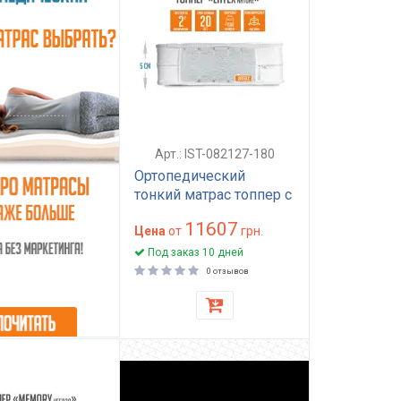
Арт.: IST-082127-180
Ортопедический
тонкий матрас топпер с
натуральным латексом
11607
5 см 180x200 см для
Цена
от
грн.
сна и дивана LATEX
Под заказ 10 дней
NATURE
0 отзывов