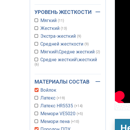
До 150 кг
140*190 см
15
+45
УРОВЕНЬ ЖЕСТКОСТИ
До 160 кг
140*200 см
1
+45
Мягкий
До 200 кг
150*190 см
11
3
+45
Жесткий
Без ограничений кг
150*200 см
13
3
+45
Экстра-жесткий
160*190 см
9
+52
Средней жесткости
160*200 см
9
+52
Мягкий\Средне жесткий
180*200 см
2
Средне жесткий\жесткий
190*200 см
+13
6
200*200 см
+44
200*220 см
+13
МАТЕРИАЛЫ СОСТАВ
Войлок
Латекс
+19
Латекс HR5535
+14
Мемори VE5020
+5
Мемори пена
+10
Н
Поролон ППУ