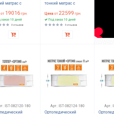
ий матрас с
тонкий матрас с
ксом 180x200 см,
латексом 180x200 см
19016
22599
ружинный,
от
грн.
высота 11 см
Цена
от
грн.
омический, высота
беспружинный
 заказ 10 дней
Под заказ 10 дней
, матрац Токий
анатомический матрас
0 отзывов
0 отзывов
ng Foam
Spring Foam Latex
т.: IST-082120-180
Арт.: IST-082124-180
Арт.:
педический
Ортопедический
Ортопе