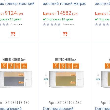
ас топпер жесткий
жесткий тонкий матрас
жестки
200 см
180x200 см высота 9
беспру
9124
14582
пружинный
от
грн.
см беспружинный с
Цена
от
грн.
топпер 
Цена
от
полиуретан
пеной HL4065 модель
180x200
 заказ 10 дней
Под заказ 10 дней
Под зак
та 5 см для
ХАРД (HARD)
см Опт
0 отзывов
0 отзывов
на модель ХАРД
т.: IST-082113-180
Арт.: IST-082105-180
Арт.:
педический
Ортопедический
Ортопе