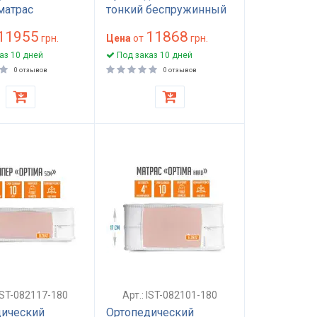
матрас
тонкий беспружинный
жинный
матрас топпер 9 см
11955
11868
 жесткости
грн.
180x200 для дивана
Цена
от
грн.
 см высота 9
средней жесткости
аз 10 дней
Под заказ 10 дней
сна Оптима
Оптима
0 отзывов
0 отзывов
т
 IST-082117-180
Арт.: IST-082101-180
дический
Ортопедический