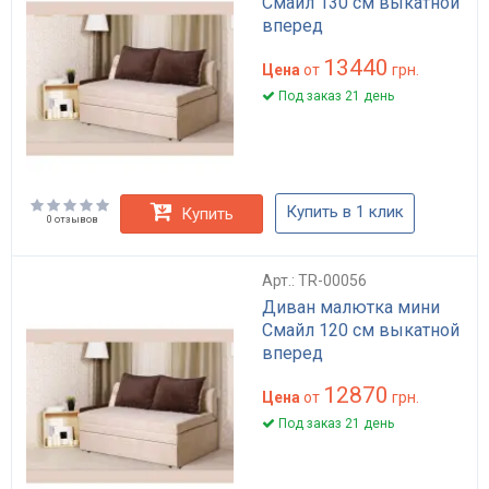
Смайл 130 см выкатной
вперед
13440
Цена
от
грн.
Под заказ 21 день
Купить в 1 клик
Купить
0 отзывов
Арт.: TR-00056
Диван малютка мини
Смайл 120 см выкатной
вперед
12870
Цена
от
грн.
Под заказ 21 день