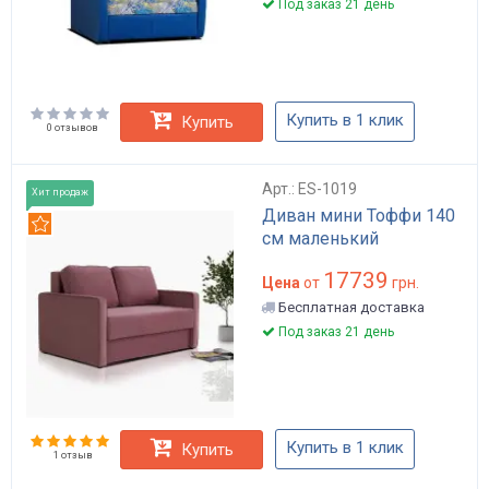
Под заказ 21 день
Купить в 1 клик
Купить
0 отзывов
Арт.: ES-1019
Хит продаж
Диван мини Тоффи 140
Рекомендуем
см маленький
17739
Цена
от
грн.
Бесплатная доставка
Под заказ 21 день
Купить в 1 клик
Купить
1 отзыв