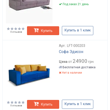
Под заказ 21 день
Купить в 1 клик
Купить
0 отзывов
Арт.: LFT-000203
Софа Эдисон
24900
Цена
от
грн.
Бесплатная доставка
Нет в наличии
Купить в 1 клик
Купить
0 отзывов