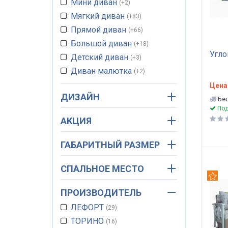
Мини диван
+2
Мягкий диван
+83
Прямой диван
+66
Большой диван
+18
Угло
Детский диван
+3
Диван малютка
+2
Угловой диван
+17
Цена
ДИЗАЙН
Спальный диван
Бес
Под
Ортопедический
+83
АКЦИЯ
Маленький диван
+16
Диван двуспальный
+81
ГАБАРИТНЫЙ РАЗМЕР
Диван трансформер
+1
Для ежедневного сна
СПАЛЬНОЕ МЕСТО
+83
Рек
Диван малогабаритный
+14
ПРОИЗВОДИТЕЛЬ
ЛЕФОРТ
29
ТОРИНО
16