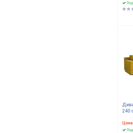
Под
Дива
240 
Цена
Под