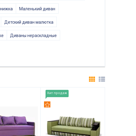
книжка
Маленький диван
Детский диван малютка
ке
Диваны нераскладные
Хит продаж
дуем
Рекомендуем