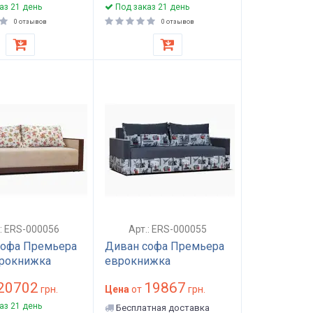
аз 21 день
Под заказ 21 день
0 отзывов
0 отзывов
.: ERS-000056
Арт.: ERS-000055
софа Премьера
Диван софа Премьера
врокнижка
еврокнижка
20702
19867
грн.
Цена
от
грн.
аз 21 день
Бесплатная доставка