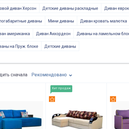
овой диван Херсон
Детские диваны раскладные
Диван евро
логабаритные диваны
Мини диваны
Диван кровать малютка
ван американка
Диван Аккордеон
Диваны на ламельном бло
аны на Пруж. блоке
Детские диваны
ить сначала
Рекомендовано
Хит продаж
омендуем
Рекомендуем
Рекомен