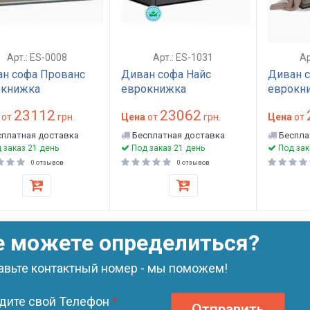
Арт.: ES-0008
Арт.: ES-1031
Ар
н софа Прованс
Диван софа Найс
Диван с
окнижка
еврокнижка
еврокн
23112
23062
от
грн.
Цена
от
грн.
Цена
от
платная доставка
Бесплатная доставка
Беспла
 заказ 21 день
Под заказ 21 день
Под зак
0 отзывов
0 отзывов
е можете определиться?
авьте контактный номер - мы поможем!
дите свой Телефон
*
Отправить