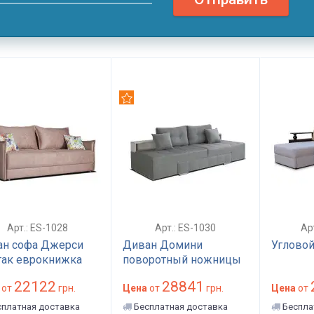
омендуем
Рекомендуем
Арт.: ES-1028
Арт.: ES-1030
Ар
н софа Джерси
Диван Домини
Угловой
так еврокнижка
поворотный ножницы
22122
28841
от
грн.
Цена
от
грн.
Цена
от
платная доставка
Бесплатная доставка
Беспла