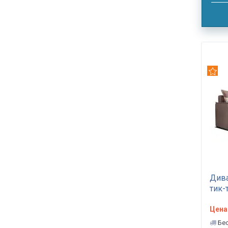
Рек
Дива
тик-
Цена
Бес