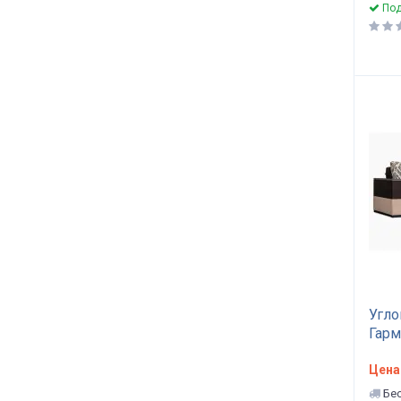
Под
Угло
Гарм
Цена
Бес