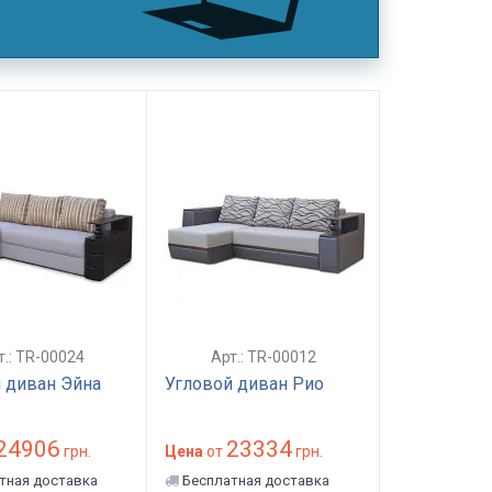
т.: TR-00024
Арт.: TR-00012
 диван Эйна
Угловой диван Рио
24906
23334
грн.
Цена
от
грн.
тная доставка
Бесплатная доставка