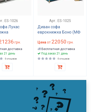
т.: ES-1026
Арт.: ES-1025
офа Лукас
Диван софа
ижка
еврокнижка Боно (МФ
Еврософ)
21236
22050
грн.
Цена
от
грн.
тная доставка
Бесплатная доставка
аз 21 день
Под заказ 21 день
0 отзывов
0 отзывов