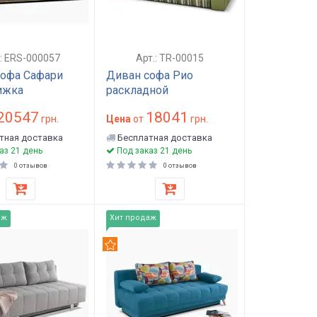
.: ERS-000057
Арт.: TR-00015
софа Сафари
Диван софа Рио
ижка
раскладной
20547
18041
грн.
Цена
от
грн.
тная доставка
Бесплатная доставка
аз 21 день
Под заказ 21 день
0 отзывов
0 отзывов
аж
Хит продаж
дуем
Рекомендуем