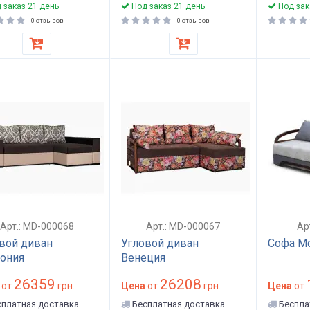
 заказ 21 день
Под заказ 21 день
Под зак
0 отзывов
0 отзывов
Арт.: MD-000068
Арт.: MD-000067
Ар
вой диван
Угловой диван
Софа Мо
ония
Венеция
26359
26208
от
грн.
Цена
от
грн.
Цена
от
платная доставка
Бесплатная доставка
Беспла