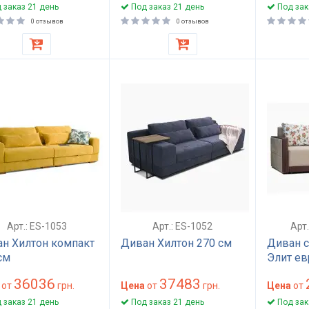
 заказ 21 день
Под заказ 21 день
Под зак
0 отзывов
0 отзывов
Арт.: ES-1053
Арт.: ES-1052
Арт
н Хилтон компакт
Диван Хилтон 270 см
Диван 
см
Элит е
36036
37483
от
грн.
Цена
от
грн.
Цена
от
 заказ 21 день
Под заказ 21 день
Под зак