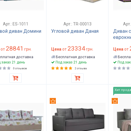
Арт.: ES-1011
Арт.: TR-00013
Арт
вой диван Домини
Угловой диван Даная
Диван 
еврокн
28841
23334
от
грн.
Цена
от
грн.
Цена
от
платная доставка
Бесплатная доставка
Беспла
 заказ 21 день
Под заказ 21 день
Под зак
0 отзывов
2 отзыва
Хит прод
омендуем
Рекомендуем
Рекомен