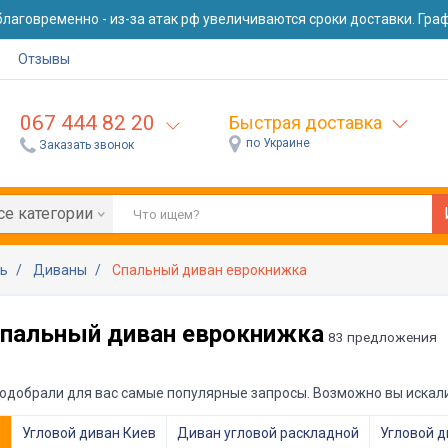
лаговременно - из-за атак рф увеличиваются сроки доставки. Графи
Отзывы
067 444 82 20
Быстрая доставка
по Украине
Заказать звонок
се категории
ль
Диваны
Спальный диван еврокнижка
пальный диван еврокнижка
83 предложения
одобрали для вас самые популярные запросы. Возможно вы искали
е
Угловой диван Киев
Диван угловой раскладной
Угловой д