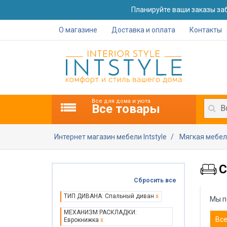
Планируйте ваши заказы заб
О магазине
Доставка и оплата
Контакты
Все для дома и уюта
Все товары
В
Интернет магазин мебели Intstyle
Мягкая мебе
С
Сбросить все
ТИП ДИВАНА: Спальный диван
x
Мы п
МЕХАНИЗМ РАСКЛАДКИ:
Вс
Еврокнижка
x