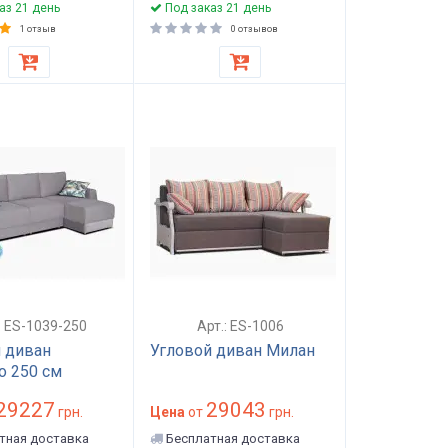
аз 21 день
Под заказ 21 день
1 отзыв
0 отзывов
: ES-1039-250
Арт.: ES-1006
 диван
Угловой диван Милан
о 250 см
29227
29043
грн.
Цена
от
грн.
тная доставка
Бесплатная доставка