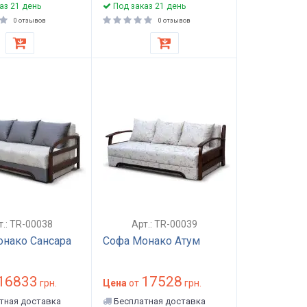
аз 21 день
Под заказ 21 день
0 отзывов
0 отзывов
т.: TR-00038
Арт.: TR-00039
нако Сансара
Софа Монако Атум
16833
17528
грн.
Цена
от
грн.
тная доставка
Бесплатная доставка