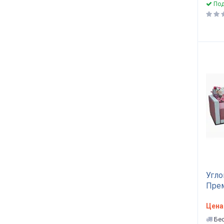
Под
Угло
Прем
Цена
Бес