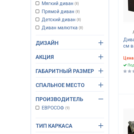
Мягкий диван
8
Прямой диван
8
Детский диван
8
Диван малютка
8
Спальный диван
8
Дива
ДИЗАЙН
Ортопедический
8
см в
Маленький диван
8
АКЦИЯ
Цена
Диван двуспальный
5
Под
Для ежедневного сна
8
ГАБАРИТНЫЙ РАЗМЕР
Диван малогабаритный
8
СПАЛЬНОЕ МЕСТО
ПРОИЗВОДИТЕЛЬ
ЕВРОСОФ
9
ТИП КАРКАСА