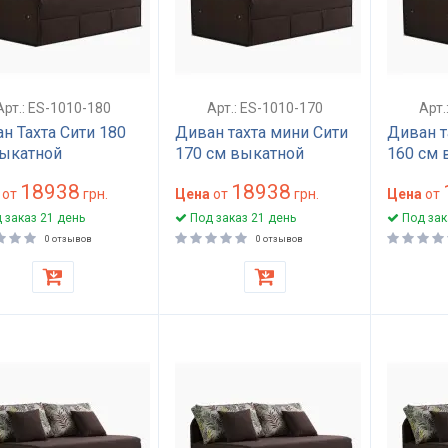
Арт.: ES-1010-180
Арт.: ES-1010-170
Арт.
н Тахта Сити 180
Диван тахта мини Сити
Диван т
ыкатной
170 см выкатной
160 см 
маленький
малень
18938
18938
от
грн.
Цена
от
грн.
Цена
от
 заказ 21 день
Под заказ 21 день
Под зак
0 отзывов
0 отзывов