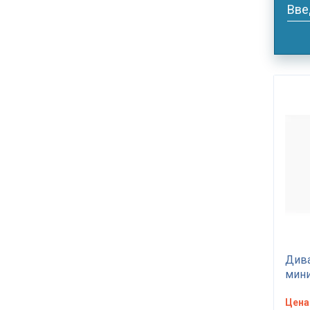
Вве
Дива
мини
Цена