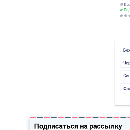
Бес
Под
Беж
Чер
Син
Фио
Подписаться на рассылку