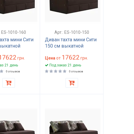
: ES-1010-160
Арт.: ES-1010-150
ахта мини Сити
Диван тахта мини Сити
выкатной
150 см выкатной
кий
17622
17622
грн.
Цена
от
грн.
аз 21 день
Под заказ 21 день
0 отзывов
0 отзывов