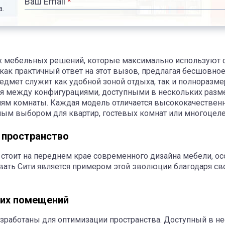
Ваш Email
*
а.
х мебельных решений, которые максимально используют о
ак практичный ответ на этот вызов, предлагая бесшовное
едмет служит как удобной зоной отдыха, так и полнораз
я между конфигурациями, доступными в нескольких разме
иям комнаты. Каждая модель отличается высококачестве
льным выбором для квартир, гостевых комнат или многоц
 пространство
стоит на переднем крае современного дизайна мебели, ос
вать Сити является примером этой эволюции благодаря с
их помещений
зработаны для оптимизации пространства. Доступный в н