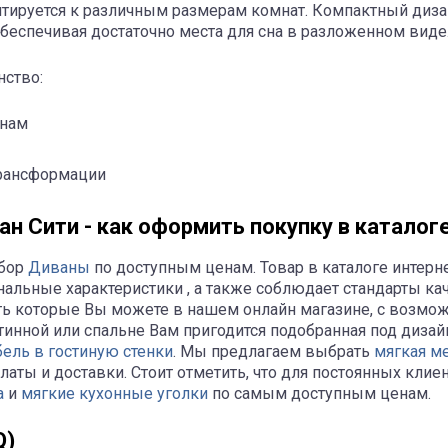
аптируется к различным размерам комнат. Компактный ди
обеспечивая достаточно места для сна в разложенном виде
нство:
енам
трансформации
Сити - как оформить покупку в каталоге 
ыбор
Диваны
по доступным ценам. Товар в каталоге интер
льные характеристики , а также соблюдает стандарты ка
ать которые Вы можете в нашем онлайн магазине, с возмо
тинной или спальне Вам пригодится подобранная под диза
ель в гостиную стенки
. Мы предлагаем выбрать
мягкая м
латы и доставки. Стоит отметить, что для постоянных кли
а
и
мягкие кухонные уголки
по самым доступным ценам.
Q)