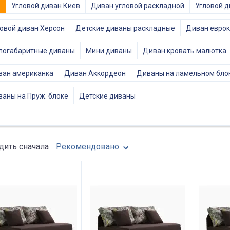
е
Угловой диван Киев
Диван угловой раскладной
Угловой д
овой диван Херсон
Детские диваны раскладные
Диван евро
логабаритные диваны
Мини диваны
Диван кровать малютка
ван американка
Диван Аккордеон
Диваны на ламельном бло
аны на Пруж. блоке
Детские диваны
ить сначала
Рекомендовано