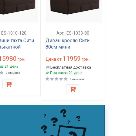
: ES-1010-120
Арт.: ES-1033-80
ини тахта Сити
Диван кресло Сити
выкатной
80см мини
15980
11959
грн.
Цена
от
грн.
аз 21 день
Бесплатная доставка
Под заказ 21 день
0 отзывов
0 отзывов