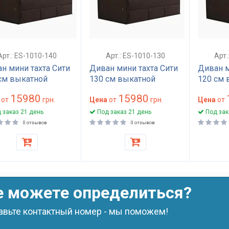
Арт.: ES-1010-140
Арт.: ES-1010-130
Арт.
н мини тахта Сити
Диван мини тахта Сити
Диван м
см выкатной
130 см выкатной
120 см 
15980
15980
от
грн.
Цена
от
грн.
Цена
от
 заказ 21 день
Под заказ 21 день
Под зак
0 отзывов
0 отзывов
е можете определиться?
авьте контактный номер - мы поможем!