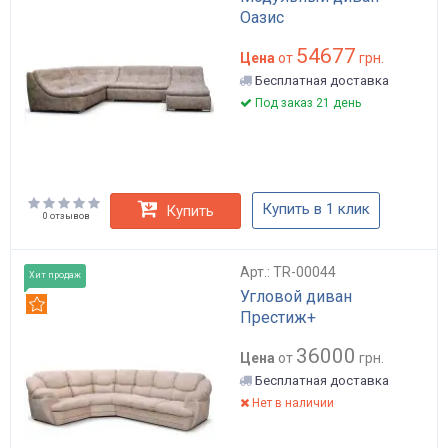
Оазис
54677
Цена
от
грн.
Бесплатная доставка
Под заказ 21 день
Купить в 1 клик
Купить
0 отзывов
Арт.: TR-00044
Хит продаж
Угловой диван
Рекомендуем
Престиж+
36000
Цена
от
грн.
Бесплатная доставка
Нет в наличии