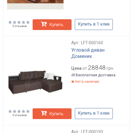
Купить в 1 клик
Купить
0 отзывов
Арт.: LFT-000160
Угловой диван
Доминик
28848
Цена
от
грн.
Бесплатная доставка
Нет в наличии
Купить в 1 клик
Купить
0 отзывов
Арт.: LFT-000193