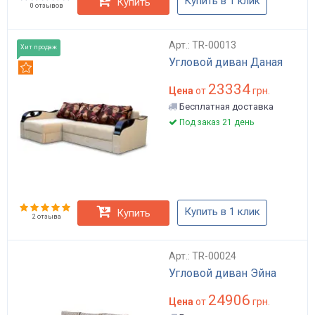
Купить в 1 клик
Купить
0 отзывов
Арт.: TR-00013
Хит продаж
Угловой диван Даная
Рекомендуем
23334
Цена
от
грн.
Бесплатная доставка
Под заказ 21 день
Купить в 1 клик
Купить
2 отзыва
Арт.: TR-00024
Угловой диван Эйна
24906
Цена
от
грн.