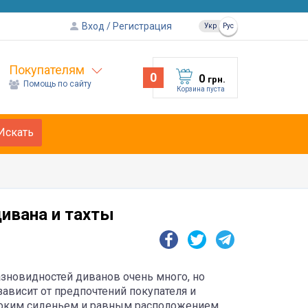
Вход
Регистрация
Укр
Рус
Покупателям
0
0
грн.
Помощь по сайту
Корзина пуста
Искать
дивана и тахты
Разновидностей диванов очень много, но
ависит от предпочтений покупателя и
роким сиденьем и равным расположением