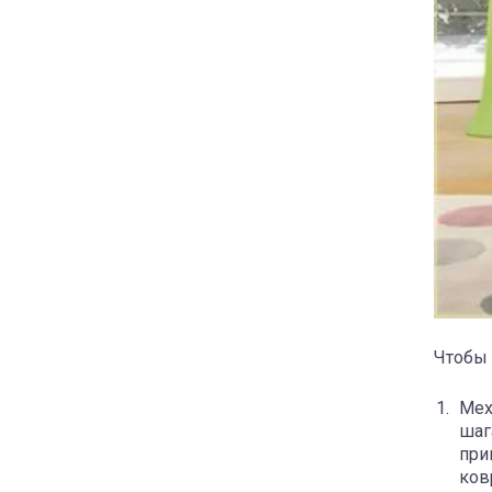
Чтобы 
Мех
шаг
при
ков