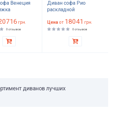
офа Венеция
Диван софа Рио
Софа Шар
ижка
раскладной
20716
18041
22
грн.
Цена
от
грн.
Цена
от
0 отзывов
0 отзывов
ортимент диванов лучших