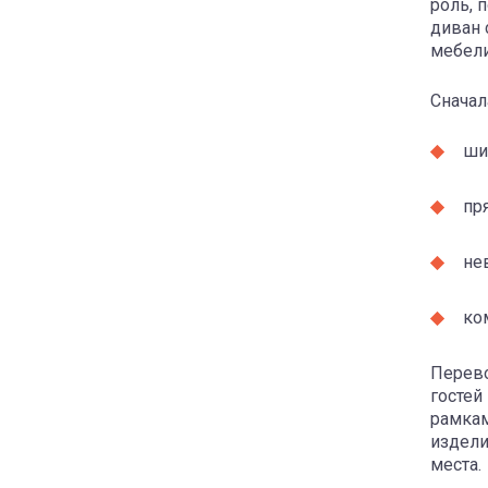
роль, 
диван 
мебел
Сначал
ши
пр
не
ко
Перево
гостей
рамкам
издели
места.