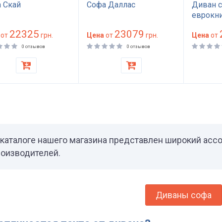
 Скай
Софа Даллас
Диван с
еврокн
22325
23079
от
грн.
Цена
от
грн.
Цена
от
0 отзывов
0 отзывов
каталоге нашего магазина представлен широкий асс
оизводителей.
Диваны софа