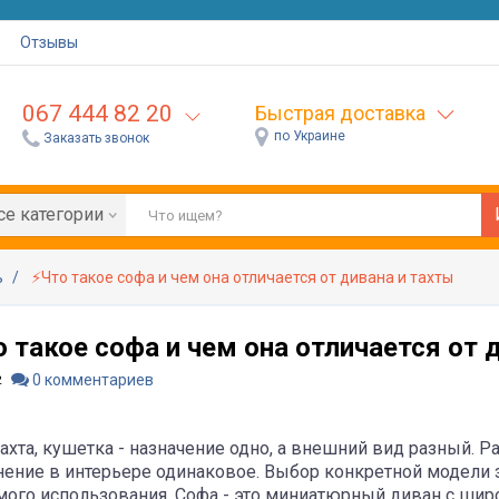
Отзывы
067 444 82 20
Быстрая доставка
по Украине
Заказать звонок
се категории
ь
⚡Что такое софа и чем она отличается от дивана и тахты
 такое софа и чем она отличается от 
0 комментариев
2
тахта, кушетка - назначение одно, а внешний вид разный. 
ение в интерьере одинаковое. Выбор конкретной модели з
ого использования. Софа - это миниатюрный диван с ши