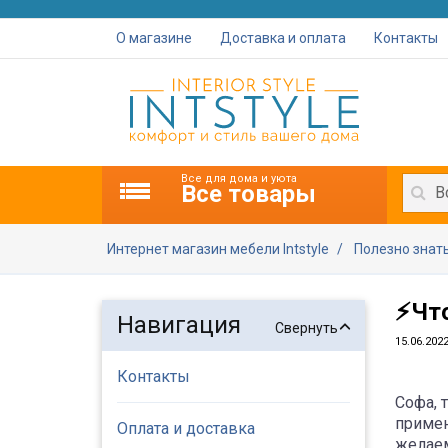
О магазине
Доставка и оплата
Контакты
Все для дома и уюта
Все товары
В
Интернет магазин мебели Intstyle
Полезно знат
⚡Что
Навигация
Свернуть
15.06.202
Контакты
Софа, 
примен
Оплата и доставка
желаем