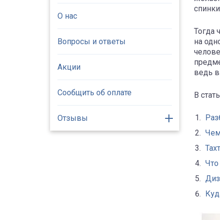
спинки
О нас
Тогда 
Вопросы и ответы
на одн
челове
предме
Акции
ведь в
Сообщить об оплате
В стат
Раз
Отзывы
Чем
Тах
Что
Диз
Куд