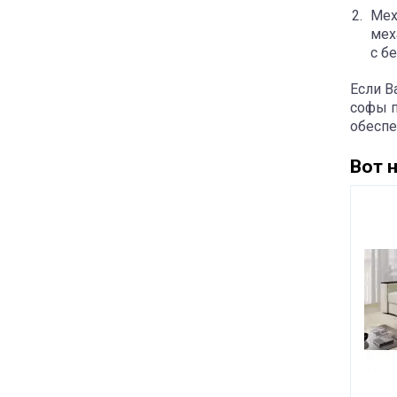
Мех
мех
с б
Если В
софы п
обеспе
Вот 