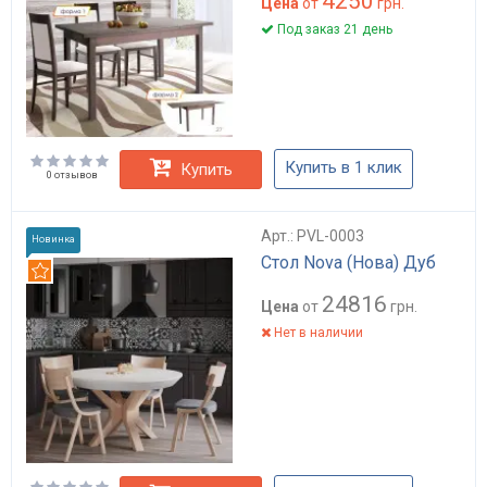
4250
Цена
от
грн.
Под заказ 21 день
Купить в 1 клик
Купить
0 отзывов
Арт.: PVL-0003
Новинка
Стол Nova (Нова) Дуб
Рекомендуем
24816
Цена
от
грн.
Нет в наличии