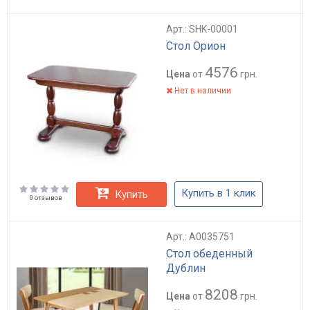
Арт.: SHK-00001
Стол Орион
4576
Цена
от
грн.
Нет в наличии
Купить в 1 клик
Купить
0 отзывов
Арт.: А0035751
Стол обеденный
Дублин
8208
Цена
от
грн.