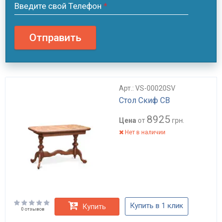
Введите свой Телефон
*
Отправить
Арт.: VS-00020SV
Стол Скиф СВ
8925
Цена
от
грн.
Нет в наличии
Купить в 1 клик
Купить
0 отзывов