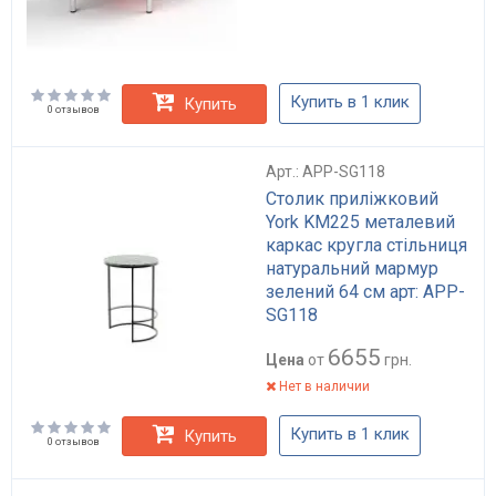
Купить в 1 клик
Купить
0 отзывов
Арт.: APP-SG118
Столик приліжковий
York KM225 металевий
каркас кругла стільниця
натуральний мармур
зелений 64 см арт: APP-
SG118
6655
Цена
от
грн.
Нет в наличии
Купить в 1 клик
Купить
0 отзывов