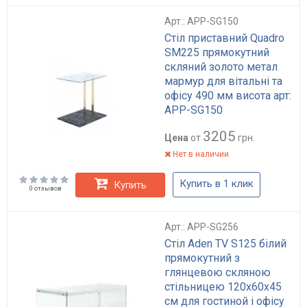
Арт.: APP-SG150
Стіл приставний Quadro
SM225 прямокутний
скляний золото метал
мармур для вітальні та
офісу 490 мм висота арт:
APP-SG150
3205
Цена
от
грн.
Нет в наличии
Купить в 1 клик
Купить
0 отзывов
Арт.: APP-SG256
Стіл Aden TV S125 білий
прямокутний з
глянцевою скляною
стільницею 120x60x45
см для гостиной і офісу