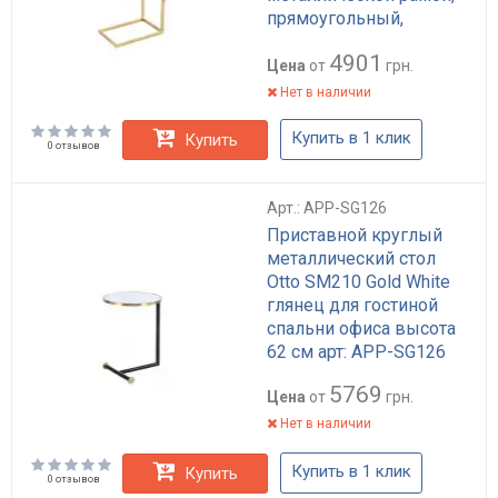
прямоугольный,
450x300x600 мм, для
4901
гостиной и офиса арт:
Цена
от
грн.
APP-SG179
Нет в наличии
Купить в 1 клик
Купить
0 отзывов
Арт.: APP-SG126
Приставной круглый
металлический стол
Otto SM210 Gold White
глянец для гостиной
спальни офиса высота
62 см арт: APP-SG126
5769
Цена
от
грн.
Нет в наличии
Купить в 1 клик
Купить
0 отзывов