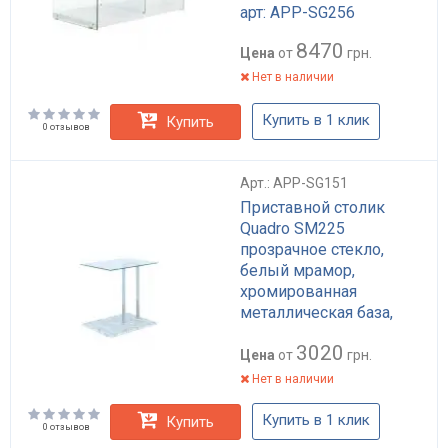
арт: APP-SG256
8470
Цена
от
грн.
Нет в наличии
Купить в 1 клик
Купить
0 отзывов
Арт.: APP-SG151
Приставной столик
Quadro SM225
прозрачное стекло,
белый мрамор,
хромированная
металлическая база,
прямоугольный, высота
3020
49 см арт: APP-SG151
Цена
от
грн.
Нет в наличии
Купить в 1 клик
Купить
0 отзывов