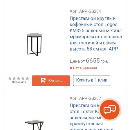
Арт.: APP-SG204
Приставной круглый
кофейный стол Logos
KM325 зелёный металл
мраморная столешница
для гостиной и офиса
высота 58 см арт: APP-
SG204
6655
Цена
от
грн.
Нет в наличии
Купить в 1 клик
Купить
0 отзывов
Арт.: APP-SG207
Приставной кофейный
стол Lester KM125
зеленая мраморная
прямоугольная
столешница металл