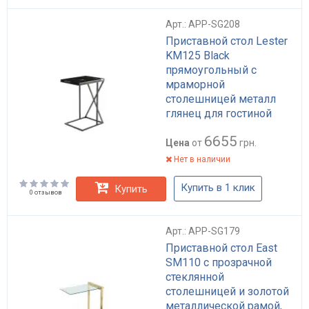
Арт.: APP-SG208
Приставной стол Lester
KM125 Black
прямоугольный с
мраморной
столешницей металл
глянец для гостиной
450x350x610 мм арт:
6655
APP-SG208
Цена
от
грн.
Нет в наличии
Купить в 1 клик
Купить
0 отзывов
Арт.: APP-SG179
Приставной стол East
SM110 с прозрачной
стеклянной
столешницей и золотой
металлической рамой,