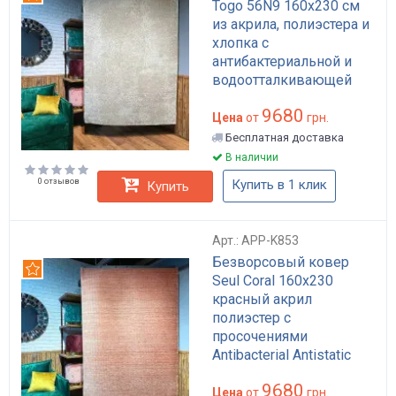
Togo 56N9 160x230 см
из акрила, полиэстера и
хлопка с
антибактериальной и
водоотталкивающей
пропиткой бежевый арт:
9680
APP-K845
Цена
от
грн.
Бесплатная доставка
В наличии
0 отзывов
Купить в 1 клик
Купить
Арт.: APP-K853
Безворсовый ковер
Рекомендуем
Seul Coral 160x230
красный акрил
полиэстер с
просочениями
Antibacterial Antistatic
Waterproof для пола в
9680
гостиную арт: APP-K853
Цена
от
грн.