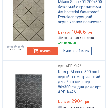
Milano Space 01 200х300
бежевый с пропитками
Antibacterial Waterproof
Everclean турецкий
акрил хлопок полиэстер
для гостиной арт: APP-
10406
K782
Цена
от
грн.
Бесплатная доставка
В наличии
0 отзывов
Купить в 1 клик
Купить
Арт.: APP-K426
Ковер Monroe 300 romb
серый геометрический
дизайн полиэстер
80x300 см для дома арт:
APP-K426
2904
Цена
от
грн.
Бесплатная доставка