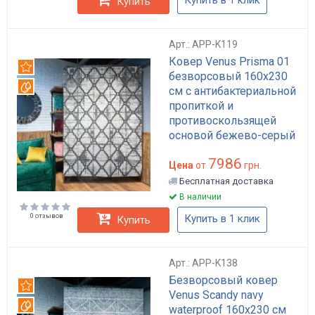
Купить
Арт.: APP-K119
Ковер Venus Prisma 01
Рекомендуем
безворсовый 160x230
Вотерпруф
см с антибактериальной
пропиткой и
противоскользящей
основой бежево-серый
арт: APP-K119
7986
Цена
от
грн.
Бесплатная доставка
В наличии
0 отзывов
Купить в 1 клик
Купить
Арт.: APP-K138
Безворсовый ковер
Рекомендуем
Venus Scandy navy
Вотерпруф
waterproof 160x230 см