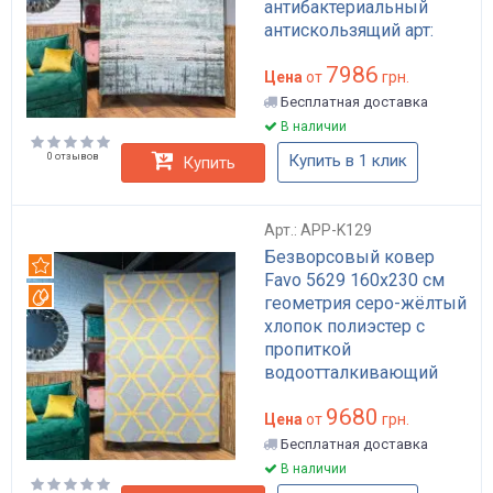
антибактериальный
антискользящий арт:
APP-K114
7986
Цена
от
грн.
Бесплатная доставка
В наличии
0 отзывов
Купить в 1 клик
Купить
Арт.: APP-K129
Безворсовый ковер
Рекомендуем
Favo 5629 160x230 см
Вотерпруф
геометрия серо-жёлтый
хлопок полиэстер с
пропиткой
водоотталкивающий
для гостиной арт: APP-
9680
K129
Цена
от
грн.
Бесплатная доставка
В наличии