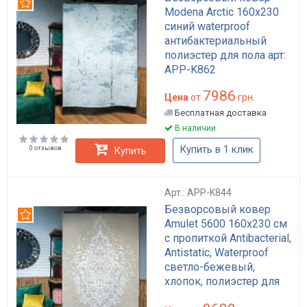
Рекомендуем
Modena Arctic 160x230
синий waterproof
антибактериальный
полиэстер для пола арт:
APP-K862
7986
Цена
от
грн.
Бесплатная доставка
В наличии
Купить в 1 клик
0 отзывов
Купить
Арт.: APP-K844
Безворсовый ковер
Рекомендуем
Amulet 5600 160x230 см
с пропиткой Antibacterial,
Antistatic, Waterproof
светло-бежевый,
хлопок, полиэстер для
гостиной арт: APP-K844