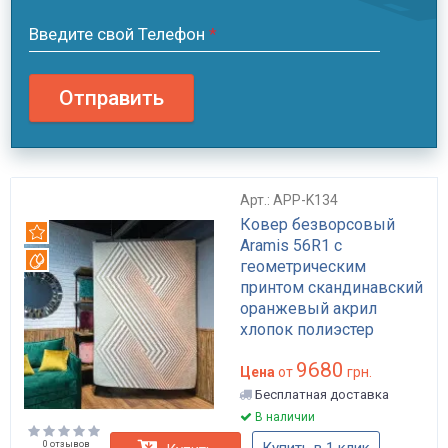
Введите свой Телефон
*
Отправить
Арт.: APP-K134
Ковер безворсовый
Рекомендуем
Aramis 56R1 с
Вотерпруф
геометрическим
принтом скандинавский
оранжевый акрил
хлопок полиэстер
160х230 с пропитками
9680
Everclean Waterproof
Цена
от
грн.
антискользящий арт:
Бесплатная доставка
APP-K134
В наличии
0 отзывов
Купить в 1 клик