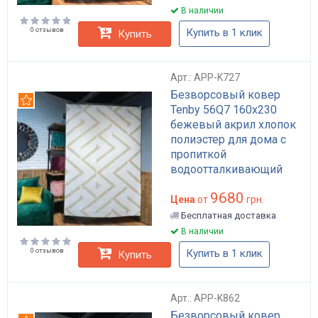
дома в гостиную арт:
В наличии
APP-K787
0 отзывов
Купить в 1 клик
Купить
Арт.: APP-K727
Безворсовый ковер
Рекомендуем
Tenby 56Q7 160x230
бежевый акрил хлопок
полиэстер для дома с
пропиткой
водоотталкивающий
арт: APP-K727
9680
Цена
от
грн.
Бесплатная доставка
В наличии
0 отзывов
Купить в 1 клик
Купить
Арт.: APP-K862
Безворсовый ковер