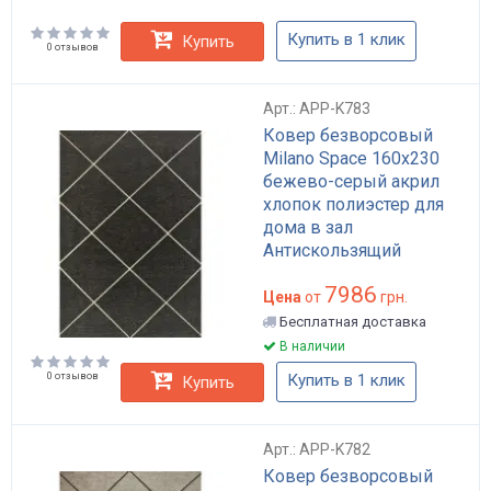
Купить в 1 клик
Купить
0 отзывов
Арт.: APP-K783
Ковер безворсовый
Milano Space 160x230
бежево-серый акрил
хлопок полиэстер для
дома в зал
Антискользящий
водоотталкивающий
7986
арт: APP-K783
Цена
от
грн.
Бесплатная доставка
В наличии
0 отзывов
Купить в 1 клик
Купить
Арт.: APP-K782
Ковер безворсовый