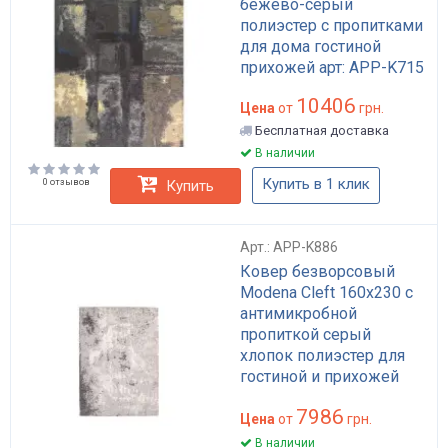
бежево-серый
полиэстер с пропитками
для дома гостиной
прихожей арт: APP-K715
10406
Цена
от
грн.
Бесплатная доставка
В наличии
Купить в 1 клик
0 отзывов
Купить
Арт.: APP-K886
Ковер безворсовый
Modena Cleft 160x230 с
антимикробной
пропиткой серый
хлопок полиэстер для
гостиной и прихожей
арт: APP-K886
7986
Цена
от
грн.
В наличии