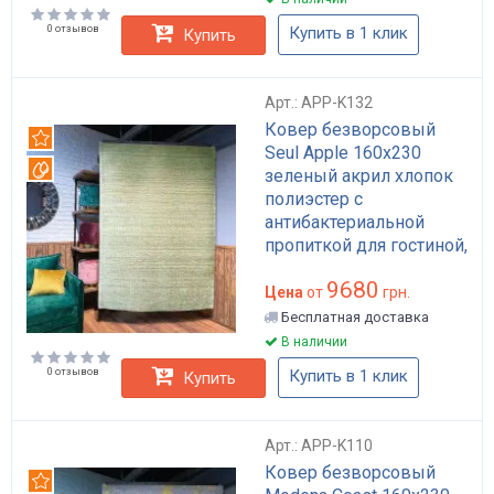
0 отзывов
Купить в 1 клик
Купить
Арт.: APP-K132
Ковер безворсовый
Рекомендуем
Seul Apple 160x230
Вотерпруф
зеленый акрил хлопок
полиэстер с
антибактериальной
пропиткой для гостиной,
противоскользящая
9680
основа арт: APP-K132
Цена
от
грн.
Бесплатная доставка
В наличии
0 отзывов
Купить в 1 клик
Купить
Арт.: APP-K110
Ковер безворсовый
Рекомендуем