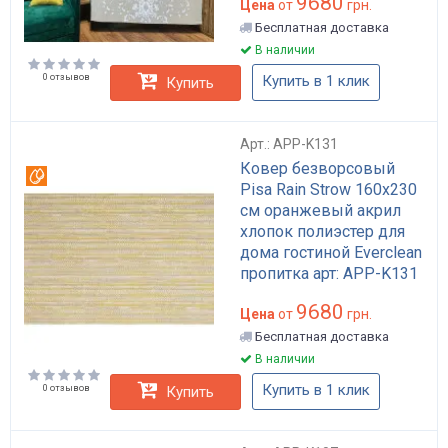
9680
Цена
от
грн.
Бесплатная доставка
В наличии
0 отзывов
Купить в 1 клик
Купить
Арт.: APP-K131
Ковер безворсовый
Вотерпруф
Pisa Rain Strow 160x230
см оранжевый акрил
хлопок полиэстер для
дома гостиной Everclean
пропитка арт: APP-K131
9680
Цена
от
грн.
Бесплатная доставка
В наличии
Купить в 1 клик
0 отзывов
Купить