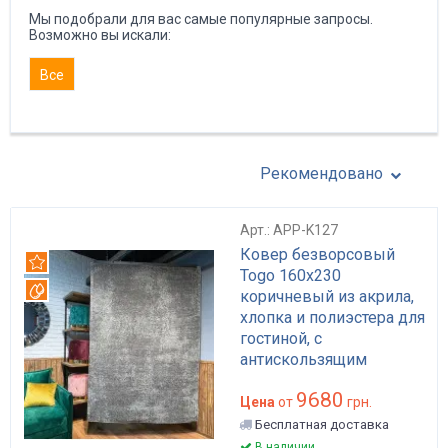
Мы подобрали для вас самые популярные запросы.
Возможно вы искали:
Все
Рекомендовано
Арт.: APP-K127
Ковер безворсовый
Рекомендуем
Togo 160x230
Вотерпруф
коричневый из акрила,
хлопка и полиэстера для
гостиной, с
антискользящим
основанием арт: APP-
9680
K127
Цена
от
грн.
Бесплатная доставка
В наличии