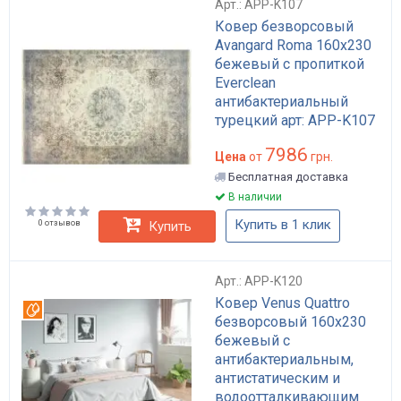
Арт.: APP-K107
Ковер безворсовый
Avangard Roma 160х230
бежевый с пропиткой
Everclean
антибактериальный
турецкий арт: APP-K107
7986
Цена
от
грн.
Бесплатная доставка
В наличии
Купить в 1 клик
0 отзывов
Купить
Арт.: APP-K120
Ковер Venus Quattro
Вотерпруф
безворсовый 160х230
бежевый с
антибактериальным,
антистатическим и
водоотталкивающим