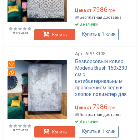
антибактериальный для
7986
дома и в гостиную арт:
Цена
от
грн.
APP-K123
Бесплатная доставка
В наличии
0 отзывов
Купить в 1 клик
Купить
Арт.: APP-K108
Безворсовый ковер
Рекомендуем
Modena Brush 160x230
Вотерпруф
см с
антибактериальным
просочением серый
хлопок полиэстер для
дома лофт арт: APP-
7986
K108
Цена
от
грн.
Бесплатная доставка
В наличии
0 отзывов
Купить в 1 клик
Купить