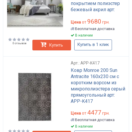
покрытием полиэстер
бежевый акрил арт:
APP-K135
9680
Цена
от
грн.
Бесплатная доставка
В наличии
0 отзывов
Купить в 1 клик
Купить
Арт.: APP-K417
Ковр Monroe 200 Sun
Antracite 160x230 см с
коротким ворсом из
микрополиэстера серый
прямоугольный арт:
APP-K417
4477
Цена
от
грн.
Бесплатная доставка
В наличии