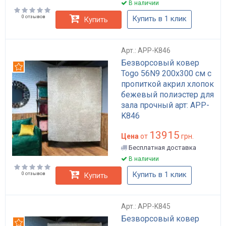
В наличии
0 отзывов
Купить в 1 клик
Купить
Арт.: APP-K846
Безворсовый ковер
Рекомендуем
Togo 56N9 200х300 см с
пропиткой акрил хлопок
бежевый полиэстер для
зала прочный арт: APP-
K846
13915
Цена
от
грн.
Бесплатная доставка
В наличии
Купить в 1 клик
0 отзывов
Купить
Арт.: APP-K845
Безворсовый ковер
Рекомендуем