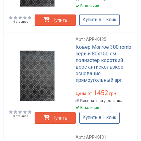
В наличии
Купить в 1 клик
Купить
0 отзывов
Арт.: APP-K425
Ковер Monroe 300 romb
серый 80x150 см
полиэстер короткий
ворс антискользкое
основание
прямоугольный арт:
APP-K425
1452
Цена
от
грн.
Бесплатная доставка
В наличии
0 отзывов
Купить в 1 клик
Купить
Арт.: APP-K431