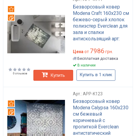
Безворсовый ковер
Рекомендуем
Modena Craft 160x230 см
Вотерпруф
бежево-серый хлопок
полиэстер Everclean для
зала и спалки
антискользящий арт:
APP-K111
7986
Цена
от
грн.
Бесплатная доставка
В наличии
0 отзывов
Купить в 1 клик
Купить
Арт.: APP-K123
Безворсовый ковер
Рекомендуем
Modena Calypsa 160x230
Вотерпруф
см бежевый
коричневый с
пропиткой Everclean
антистатический