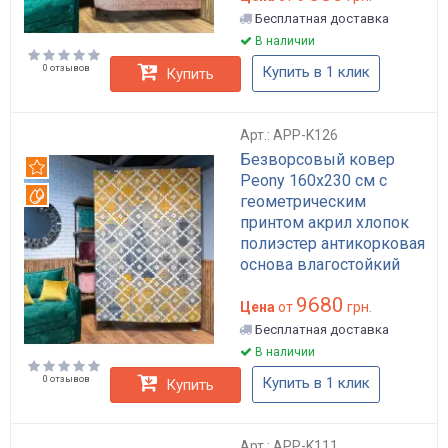
Бесплатная доставка
В наличии
0 отзывов
Купить в 1 клик
Купить
Арт.: APP-K126
Безворсовый ковер
Рекомендуем
Peony 160x230 см с
Вотерпруф
геометрическим
принтом акрил хлопок
полиэстер антикорковая
основа влагостойкий
для гостиной арт: APP-
9680
K126
Цена
от
грн.
Бесплатная доставка
В наличии
0 отзывов
Купить в 1 клик
Купить
Арт.: APP-K111