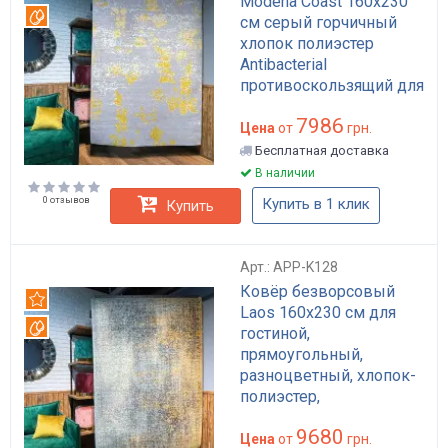
Modena Coast 160x230
Вотерпруф
см серый горчичный
хлопок полиэстер
Antibacterial
противоскользящий для
гостиной арт: APP-K110
7986
Цена
от
грн.
Бесплатная доставка
В наличии
0 отзывов
Купить в 1 клик
Купить
Арт.: APP-K128
Ковёр безворсовый
Рекомендуем
Laos 160x230 см для
Вотерпруф
гостиной,
прямоугольный,
разноцветный, хлопок-
полиэстер,
влагостойкий, с
9680
антимикробной
Цена
от
грн.