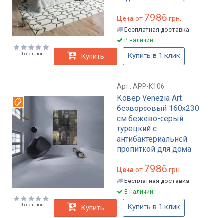
покрытием арт: APP-
7986
K120
Цена
от
грн.
Бесплатная доставка
В наличии
0 отзывов
Купить в 1 клик
Купить
Арт.: APP-K106
Ковер Venezia Art
Вотерпруф
безворсовый 160x230
см бежево-серый
турецкий с
антибактериальной
пропиткой для дома
лофт арт стиль арт: APP-
7986
K106
Цена
от
грн.
Бесплатная доставка
В наличии
0 отзывов
Купить в 1 клик
Купить