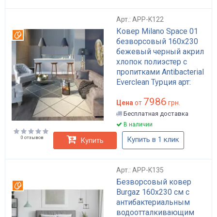
Арт.: APP-K122
Ковер Milano Space 01
Вотерпруф
безворсовый 160х230
бежевый черный акрил
хлопок полиэстер с
пропитками Antibacterial
Everclean Турция арт:
APP-K122
7986
Цена
от
грн.
Бесплатная доставка
В наличии
0 отзывов
Купить в 1 клик
Купить
Арт.: APP-K135
Безворсовый ковер
Вотерпруф
Burgaz 160x230 см с
антибактериальным
водоотталкивающим