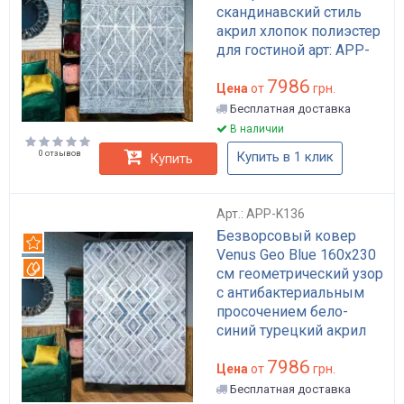
скандинавский стиль
акрил хлопок полиэстер
для гостиной арт: APP-
K138
7986
Цена
от
грн.
Бесплатная доставка
В наличии
0 отзывов
Купить в 1 клик
Купить
Арт.: APP-K136
Безворсовый ковер
Рекомендуем
Venus Geo Blue 160x230
Вотерпруф
см геометрический узор
с антибактериальным
просочением бело-
синий турецкий акрил
хлопок полиэстер арт:
7986
APP-K136
Цена
от
грн.
Бесплатная доставка