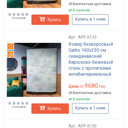
пропиткой арт: APP-
Бесплатная доставка
K128
В наличии
0 отзывов
Купить в 1 клик
Купить
Арт.: APP-K133
Ковер безворсовый
Рекомендуем
Garbo 160x230 см
Вотерпруф
скандинавский
бирюзово-бежевый
стиль с пропитками
антибактериальный
антистатический
9680
водоотталкивающий
Цена
от
грн.
арт: APP-K133
Бесплатная доставка
В наличии
0 отзывов
Купить в 1 клик
Купить
Арт.: APP-K130