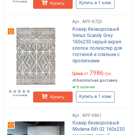
0 отзывов
Купить в 1 клик
Купить
Арт.: APP-K720
Ковер безворсовый
Рекомендуем
Venus Scandy Grey
160х230 серый акрил
хлопок полиэстер для
гостиной и спальни с
пропитками
антискользящий арт:
7986
APP-K720
Цена
от
грн.
Бесплатная доставка
В наличии
0 отзывов
Купить в 1 клик
Купить
Арт.: APP-K861
Ковер безворсовый
Рекомендуем
Modena Rift 02 160x230