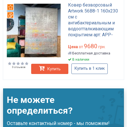
Ковер безворсовый
Рекомендуем
Artwork 56B8-1 160x230
Вотерпруф
см с
антибактериальным и
водоотталкивающим
покрытием арт: APP-
K130
9680
Цена
от
грн.
Бесплатная доставка
В наличии
0 отзывов
Купить в 1 клик
Купить
Не можете
определиться?
Оставьте контактный номер - мы поможем!