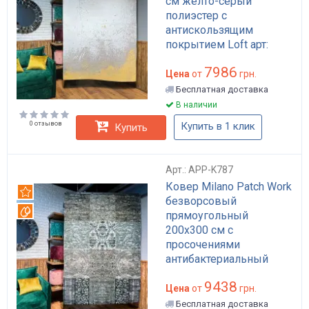
см желто-серый
полиэстер с
антискользящим
покрытием Loft арт:
APP-K861
7986
Цена
от
грн.
Бесплатная доставка
В наличии
0 отзывов
Купить в 1 клик
Купить
Арт.: APP-K787
Ковер Milano Patch Work
Рекомендуем
безворсовый
Вотерпруф
прямоугольный
200x300 см с
просочениями
антибактериальный
анстатический
9438
бирюзовый акрил
Цена
от
грн.
хлопок полиэстер для
Бесплатная доставка