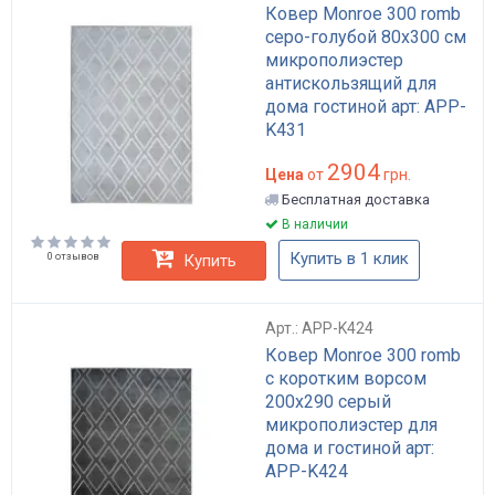
Ковер Monroe 300 romb
серо-голубой 80x300 см
микрополиэстер
антискользящий для
дома гостиной арт: APP-
K431
2904
Цена
от
грн.
Бесплатная доставка
В наличии
Купить в 1 клик
0 отзывов
Купить
Арт.: APP-K424
Ковер Monroe 300 romb
с коротким ворсом
200x290 серый
микрополиэстер для
дома и гостиной арт:
APP-K424