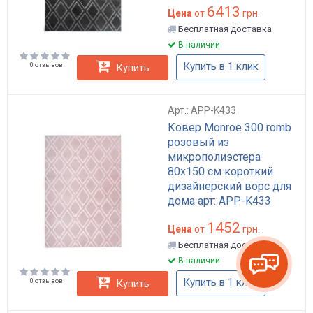
6413
Цена
от
грн.
Бесплатная доставка
В наличии
Купить в 1 клик
0 отзывов
Купить
Арт.: APP-K433
Ковер Monroe 300 romb
розовый из
микрополиэстера
80x150 см короткий
дизайнерский ворс для
дома арт: APP-K433
1452
Цена
от
грн.
Бесплатная доставка
В наличии
Купить в 1 клик
0 отзывов
Купить