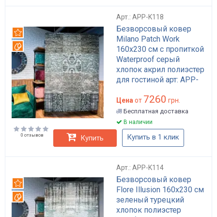
Арт.: APP-K118
Безворсовый ковер
Рекомендуем
Milano Patch Work
Вотерпруф
160x230 см с пропиткой
Waterproof серый
хлопок акрил полиэстер
для гостиной арт: APP-
K118
7260
Цена
от
грн.
Бесплатная доставка
В наличии
0 отзывов
Купить в 1 клик
Купить
Арт.: APP-K114
Безворсовый ковер
Рекомендуем
Flore Illusion 160x230 см
Вотерпруф
зеленый турецкий
хлопок полиэстер