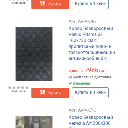
Купить в 1 клик
0 отзывов
Купить
Арт.: APP-K707
Ковер безворсовый
Venus Prisma 02
160x230 см с
пропитками водо- и
грязеотталкивающий
антимикробный с
хлопковой основой
7986
черно-серый арт: APP-
Цена
от
грн.
K707
Бесплатная доставка
В наличии
0 отзывов
Купить в 1 клик
Купить
Арт.: APP-K715
Ковер безворсовый
Venezia Art 200x300