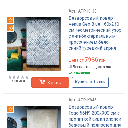
Арт.: APP-K136
Безворсовый ковер
Рекомендуем
Venus Geo Blue 160x230
Вотерпруф
см геометрический узор
с антибактериальным
просочением бело-
синий турецкий акрил
хлопок полиэстер арт:
7986
APP-K136
Цена
от
грн.
Бесплатная доставка
В наличии
0 отзывов
Купить в 1 клик
Купить
Арт.: APP-K846
Безворсовый ковер
Рекомендуем
Togo 56N9 200х300 см с
пропиткой акрил хлопок
бежевый полиэстер для