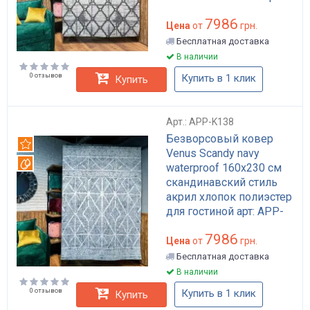
арт: APP-K119
7986
Цена
от
грн.
Бесплатная доставка
В наличии
0 отзывов
Купить в 1 клик
Купить
Арт.: APP-K138
Безворсовый ковер
Рекомендуем
Venus Scandy navy
Вотерпруф
waterproof 160x230 см
скандинавский стиль
акрил хлопок полиэстер
для гостиной арт: APP-
K138
7986
Цена
от
грн.
Бесплатная доставка
В наличии
0 отзывов
Купить в 1 клик
Купить