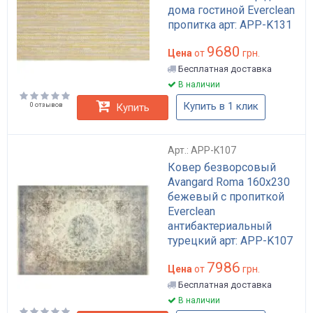
дома гостиной Everclean
пропитка арт: APP-K131
9680
Цена
от
грн.
Бесплатная доставка
В наличии
Купить в 1 клик
0 отзывов
Купить
Арт.: APP-K107
Ковер безворсовый
Avangard Roma 160х230
бежевый с пропиткой
Everclean
антибактериальный
турецкий арт: APP-K107
7986
Цена
от
грн.
Бесплатная доставка
В наличии