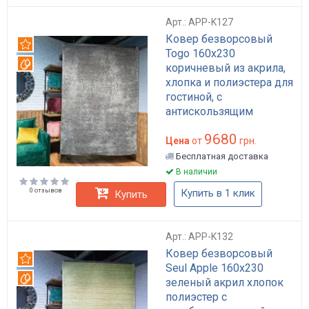
Арт.: APP-K127
Ковер безворсовый
Рекомендуем
Togo 160x230
Вотерпруф
коричневый из акрила,
хлопка и полиэстера для
гостиной, с
антискользящим
основанием арт: APP-
9680
K127
Цена
от
грн.
Бесплатная доставка
В наличии
0 отзывов
Купить в 1 клик
Купить
Арт.: APP-K132
Ковер безворсовый
Рекомендуем
Seul Apple 160x230
Вотерпруф
зеленый акрил хлопок
полиэстер с