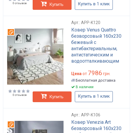
Купить в 1 клик
0 отзывов
Купить
Арт.: APP-K120
Ковер Venus Quattro
Вотерпруф
безворсовый 160х230
бежевый с
антибактериальным,
антистатическим и
водоотталкивающим
покрытием арт: APP-
7986
K120
Цена
от
грн.
Бесплатная доставка
В наличии
0 отзывов
Купить в 1 клик
Купить
Арт.: APP-K106
Ковер Venezia Art
Вотерпруф
безворсовый 160x230