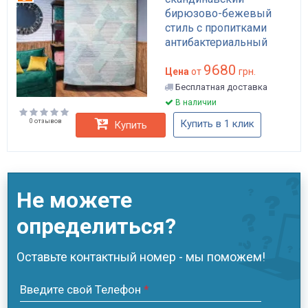
бирюзово-бежевый
стиль с пропитками
антибактериальный
антистатический
9680
водоотталкивающий
Цена
от
грн.
арт: APP-K133
Бесплатная доставка
В наличии
0 отзывов
Купить в 1 клик
Купить
Не можете
определиться?
Оставьте контактный номер - мы поможем!
Введите свой Телефон
*