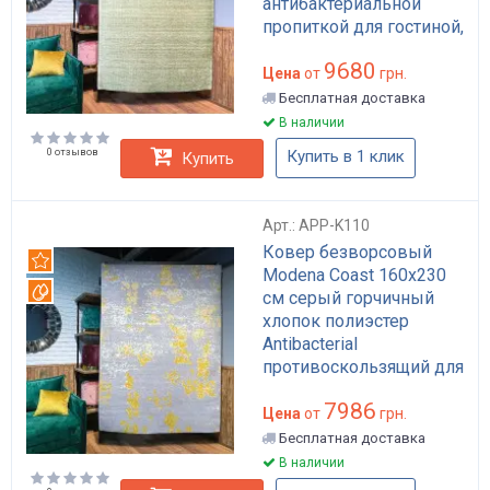
антибактериальной
пропиткой для гостиной,
противоскользящая
9680
основа арт: APP-K132
Цена
от
грн.
Бесплатная доставка
В наличии
0 отзывов
Купить в 1 клик
Купить
Арт.: APP-K110
Ковер безворсовый
Рекомендуем
Modena Coast 160x230
Вотерпруф
см серый горчичный
хлопок полиэстер
Antibacterial
противоскользящий для
гостиной арт: APP-K110
7986
Цена
от
грн.
Бесплатная доставка
В наличии