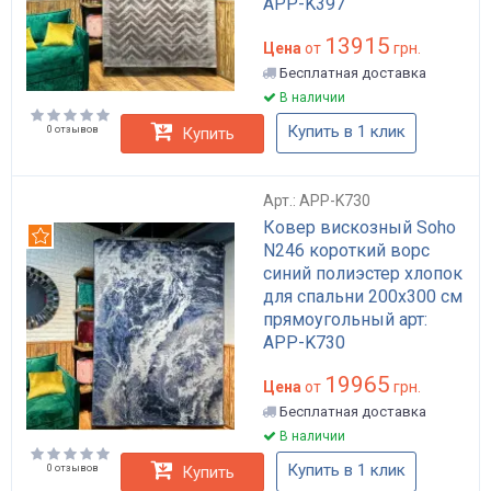
APP-K397
13915
Цена
от
грн.
Бесплатная доставка
В наличии
Купить в 1 клик
0 отзывов
Купить
Арт.: APP-K730
Ковер вискозный Soho
Рекомендуем
N246 короткий ворс
синий полиэстер хлопок
для спальни 200x300 см
прямоугольный арт:
APP-K730
19965
Цена
от
грн.
Бесплатная доставка
В наличии
Купить в 1 клик
0 отзывов
Купить