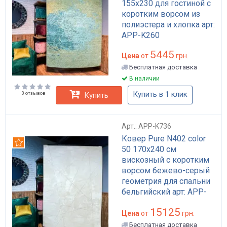
155х230 для гостиной с
коротким ворсом из
полиэстера и хлопка арт:
APP-K260
5445
Цена
от
грн.
Бесплатная доставка
В наличии
Купить в 1 клик
0 отзывов
Купить
Арт.: APP-K736
Ковер Pure N402 color
Рекомендуем
50 170x240 см
вискозный с коротким
ворсом бежево-серый
геометрия для спальни
бельгийский арт: APP-
K736
15125
Цена
от
грн.
Бесплатная доставка