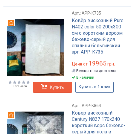
Арт.: APP-K735
Ковёр вискозный Pure
Рекомендуем
N402 color 50 200x300
см с коротким ворсом
бежево-серый для
спальни бельгийский
арт: APP-K735
19965
Цена
от
грн.
Бесплатная доставка
В наличии
Купить в 1 клик
0 отзывов
Купить
Арт.: APP-K864
Ковер вискозный
Рекомендуем
Century N827 170x240
короткий ворс бежево-
серый для пола в