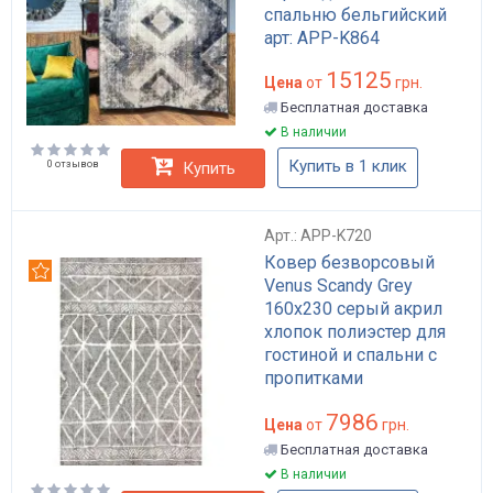
спальню бельгийский
арт: APP-K864
15125
Цена
от
грн.
Бесплатная доставка
В наличии
Купить в 1 клик
0 отзывов
Купить
Арт.: APP-K720
Ковер безворсовый
Рекомендуем
Venus Scandy Grey
160х230 серый акрил
хлопок полиэстер для
гостиной и спальни с
пропитками
антискользящий арт:
7986
APP-K720
Цена
от
грн.
Бесплатная доставка
В наличии