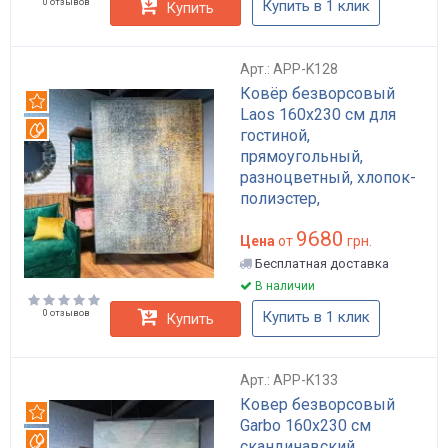
0 отзывов
Купить в 1 клик
Купить
Арт.: APP-K128
Ковёр безворсовый
Рекомендуем
Laos 160x230 см для
Вотерпруф
гостиной,
прямоугольный,
разноцветный, хлопок-
полиэстер,
влагостойкий, с
9680
антимикробной
Цена
от
грн.
пропиткой арт: APP-
Бесплатная доставка
K128
В наличии
0 отзывов
Купить в 1 клик
Купить
Арт.: APP-K133
Ковер безворсовый
Рекомендуем
Garbo 160x230 см
Вотерпруф
скандинавский