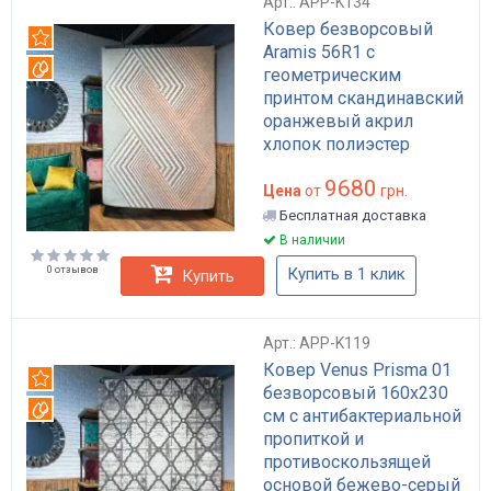
Арт.: APP-K134
Ковер безворсовый
Рекомендуем
Aramis 56R1 с
Вотерпруф
геометрическим
принтом скандинавский
оранжевый акрил
хлопок полиэстер
160х230 с пропитками
9680
Everclean Waterproof
Цена
от
грн.
антискользящий арт:
Бесплатная доставка
APP-K134
В наличии
0 отзывов
Купить в 1 клик
Купить
Арт.: APP-K119
Ковер Venus Prisma 01
Рекомендуем
безворсовый 160x230
Вотерпруф
см с антибактериальной
пропиткой и
противоскользящей
основой бежево-серый