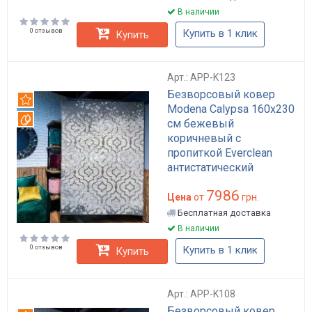
В наличии
0 отзывов
Купить в 1 клик
Купить
Арт.: APP-K123
Безворсовый ковер
Рекомендуем
Modena Calypsa 160x230
Вотерпруф
см бежевый
коричневый с
пропиткой Everclean
антистатический
антибактериальный для
7986
дома и в гостиную арт:
Цена
от
грн.
APP-K123
Бесплатная доставка
В наличии
0 отзывов
Купить в 1 клик
Купить
Арт.: APP-K108
Безворсовый ковер