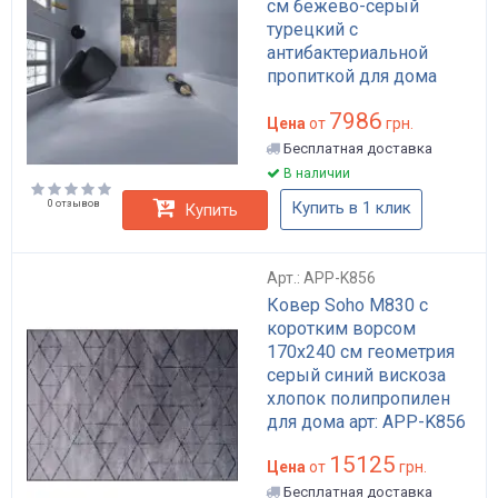
см бежево-серый
турецкий с
антибактериальной
пропиткой для дома
лофт арт стиль арт: APP-
7986
K106
Цена
от
грн.
Бесплатная доставка
В наличии
0 отзывов
Купить в 1 клик
Купить
Арт.: APP-K856
Ковер Soho M830 с
коротким ворсом
170x240 см геометрия
серый синий вискоза
хлопок полипропилен
для дома арт: APP-K856
15125
Цена
от
грн.
Бесплатная доставка