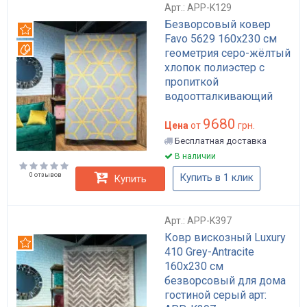
Арт.: APP-K129
Безворсовый ковер
Рекомендуем
Favo 5629 160x230 см
Вотерпруф
геометрия серо-жёлтый
хлопок полиэстер с
пропиткой
водоотталкивающий
для гостиной арт: APP-
9680
K129
Цена
от
грн.
Бесплатная доставка
В наличии
0 отзывов
Купить в 1 клик
Купить
Арт.: APP-K397
Ковр вискозный Luxury
Рекомендуем
410 Grey-Antracite
160x230 см
безворсовый для дома
гостиной серый арт: