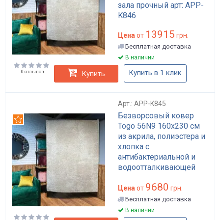
зала прочный арт: APP-
K846
13915
Цена
от
грн.
Бесплатная доставка
В наличии
Купить в 1 клик
0 отзывов
Купить
Арт.: APP-K845
Безворсовый ковер
Рекомендуем
Togo 56N9 160x230 см
из акрила, полиэстера и
хлопка с
антибактериальной и
водоотталкивающей
пропиткой бежевый арт:
9680
APP-K845
Цена
от
грн.
Бесплатная доставка
В наличии