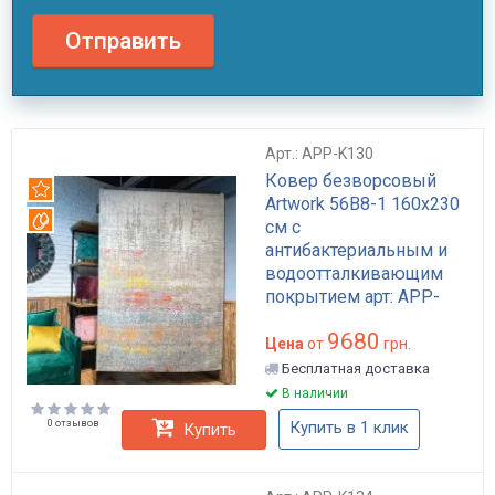
Отправить
Арт.: APP-K130
Ковер безворсовый
Рекомендуем
Artwork 56B8-1 160x230
Вотерпруф
см с
антибактериальным и
водоотталкивающим
покрытием арт: APP-
K130
9680
Цена
от
грн.
Бесплатная доставка
В наличии
0 отзывов
Купить в 1 клик
Купить