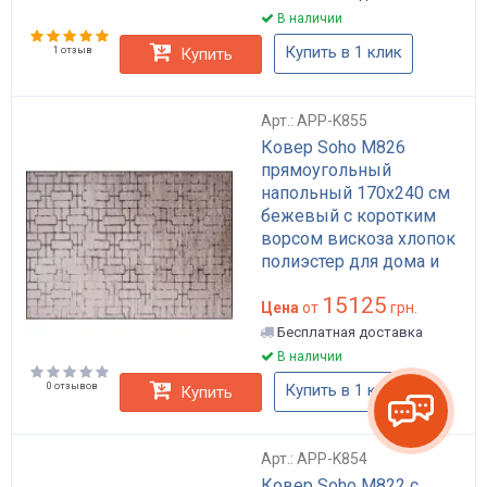
В наличии
Купить в 1 клик
1 отзыв
Купить
Арт.: APP-K855
Ковер Soho M826
прямоугольный
напольный 170x240 см
бежевый с коротким
ворсом вискоза хлопок
полиэстер для дома и
гостиной арт: APP-K855
15125
Цена
от
грн.
Бесплатная доставка
В наличии
0 отзывов
Купить в 1 клик
Купить
Арт.: APP-K854
Ковер Soho M822 с