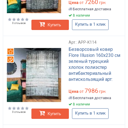
7260
Цена
от
грн.
Бесплатная доставка
В наличии
0 отзывов
Купить в 1 клик
Купить
Арт.: APP-K114
Безворсовый ковер
Рекомендуем
Flore Illusion 160x230 см
Вотерпруф
зеленый турецкий
хлопок полиэстер
антибактериальный
антискользящий арт:
APP-K114
7986
Цена
от
грн.
Бесплатная доставка
В наличии
0 отзывов
Купить в 1 клик
Купить