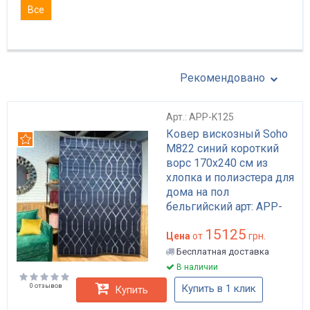
Все
Рекомендовано
Арт.: APP-K125
Ковер вискозный Soho
Рекомендуем
M822 синий короткий
ворс 170x240 см из
хлопка и полиэстера для
дома на пол
бельгийский арт: APP-
K125
15125
Цена
от
грн.
Бесплатная доставка
В наличии
0 отзывов
Купить в 1 клик
Купить