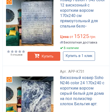
Рекомендуем
12 вискозный с
коротким ворсом
170x240 см
прямоугольный для
спальни бело-
голубовато-серый арт:
15125
APP-K822
Цена
от
грн.
Бесплатная доставка
В наличии
0 отзывов
Купить в 1 клик
Купить
Арт.: APP-K731
Вискозный ковер Soho
Рекомендуем
N246 color 24 170x240 с
коротким ворсом
серый белый для дома
на пол полиэстер
хлопок Бельгия арт:
APP-K731