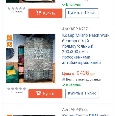
В наличии
0 отзывов
Купить в 1 клик
Купить
Арт.: APP-K787
Ковер Milano Patch Work
Рекомендуем
безворсовый
Вотерпруф
прямоугольный
200x300 см с
просочениями
антибактериальный
анстатический
9438
бирюзовый акрил
Цена
от
грн.
хлопок полиэстер для
Бесплатная доставка
дома в гостиную арт:
В наличии
APP-K787
0 отзывов
Купить в 1 клик
Купить
Арт.: APP-K822
Ковер Fusion P543 color