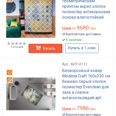
геометрическим
принтом акрил хлопок
полиэстер антикорковая
основа влагостойкий
для гостиной арт: APP-
9680
K126
Цена
от
грн.
Бесплатная доставка
В наличии
0 отзывов
Купить в 1 клик
Купить
Арт.: APP-K111
Безворсовый ковер
Рекомендуем
Modena Craft 160x230 см
Вотерпруф
бежево-серый хлопок
полиэстер Everclean для
зала и спалки
антискользящий арт:
APP-K111
7986
Цена
от
грн.
Бесплатная доставка