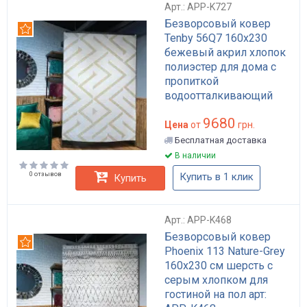
Арт.: APP-K727
Безворсовый ковер
Рекомендуем
Tenby 56Q7 160x230
бежевый акрил хлопок
полиэстер для дома с
пропиткой
водоотталкивающий
арт: APP-K727
9680
Цена
от
грн.
Бесплатная доставка
В наличии
0 отзывов
Купить в 1 клик
Купить
Арт.: APP-K468
Безворсовый ковер
Рекомендуем
Phoenix 113 Nature-Grey
160x230 см шерсть с
серым хлопком для
гостиной на пол арт: