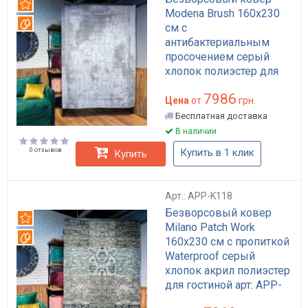
Рекомендуем
Modena Brush 160x230
Вотерпруф
см с
антибактериальным
просочением серый
хлопок полиэстер для
дома лофт арт: APP-
7986
K108
Цена
от
грн.
Бесплатная доставка
В наличии
0 отзывов
Купить в 1 клик
Купить
Арт.: APP-K118
Безворсовый ковер
Рекомендуем
Milano Patch Work
Вотерпруф
160x230 см с пропиткой
Waterproof серый
хлопок акрил полиэстер
для гостиной арт: APP-
K118