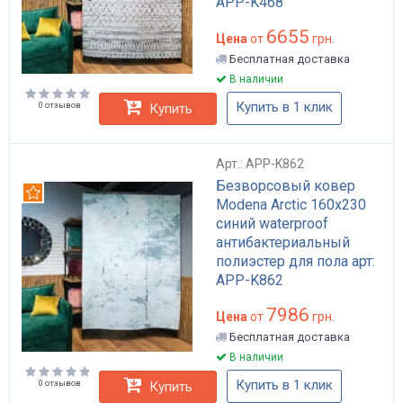
APP-K468
6655
Цена
от
грн.
Бесплатная доставка
В наличии
Купить в 1 клик
0 отзывов
Купить
Арт.: APP-K862
Безворсовый ковер
Рекомендуем
Modena Arctic 160x230
синий waterproof
антибактериальный
полиэстер для пола арт:
APP-K862
7986
Цена
от
грн.
Бесплатная доставка
В наличии
Купить в 1 клик
0 отзывов
Купить