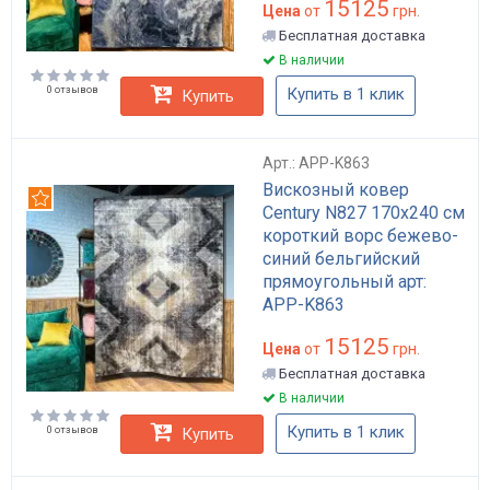
15125
Цена
от
грн.
Бесплатная доставка
В наличии
0 отзывов
Купить в 1 клик
Купить
Арт.: APP-K863
Вискозный ковер
Рекомендуем
Century N827 170x240 см
короткий ворс бежево-
синий бельгийский
прямоугольный арт:
APP-K863
15125
Цена
от
грн.
Бесплатная доставка
В наличии
Купить в 1 клик
0 отзывов
Купить