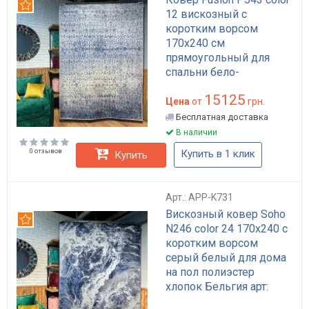
Рекомендуем
12 вискозный с
коротким ворсом
170x240 см
прямоугольный для
спальни бело-
голубовато-серый арт:
15125
APP-K822
Цена
от
грн.
Бесплатная доставка
В наличии
0 отзывов
Купить в 1 клик
Купить
Арт.: APP-K731
Вискозный ковер Soho
Рекомендуем
N246 color 24 170x240 с
коротким ворсом
серый белый для дома
на пол полиэстер
хлопок Бельгия арт:
APP-K731