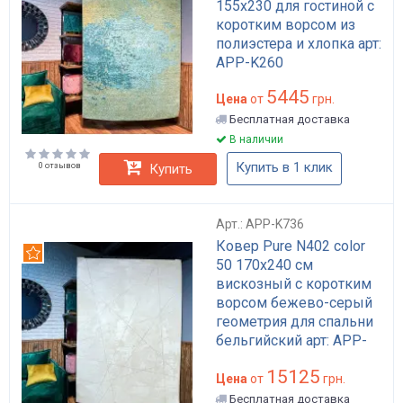
155х230 для гостиной с
коротким ворсом из
полиэстера и хлопка арт:
APP-K260
5445
Цена
от
грн.
Бесплатная доставка
В наличии
Купить в 1 клик
0 отзывов
Купить
Арт.: APP-K736
Ковер Pure N402 color
Рекомендуем
50 170x240 см
вискозный с коротким
ворсом бежево-серый
геометрия для спальни
бельгийский арт: APP-
K736
15125
Цена
от
грн.
Бесплатная доставка