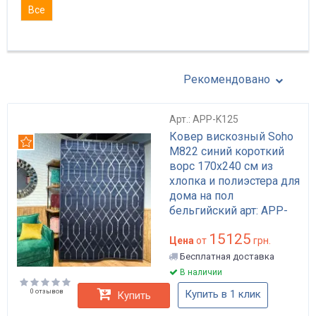
Все
Рекомендовано
Арт.: APP-K125
Ковер вискозный Soho
Рекомендуем
M822 синий короткий
ворс 170x240 см из
хлопка и полиэстера для
дома на пол
бельгийский арт: APP-
K125
15125
Цена
от
грн.
Бесплатная доставка
В наличии
0 отзывов
Купить в 1 клик
Купить