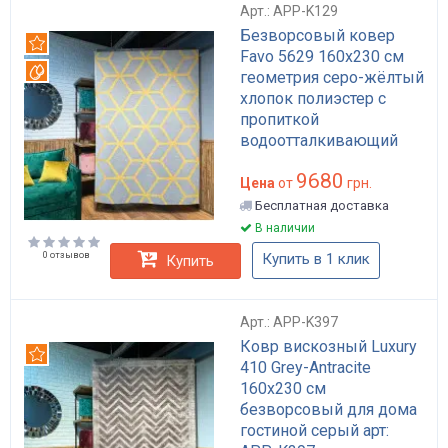
Арт.: APP-K129
Безворсовый ковер
Рекомендуем
Favo 5629 160x230 см
Вотерпруф
геометрия серо-жёлтый
хлопок полиэстер с
пропиткой
водоотталкивающий
для гостиной арт: APP-
9680
K129
Цена
от
грн.
Бесплатная доставка
В наличии
0 отзывов
Купить в 1 клик
Купить
Арт.: APP-K397
Ковр вискозный Luxury
Рекомендуем
410 Grey-Antracite
160x230 см
безворсовый для дома
гостиной серый арт: