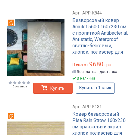
Арт.: APP-K844
Безворсовый ковер
Рекомендуем
Amulet 5600 160x230 см
с пропиткой Antibacterial,
Antistatic, Waterproof
светло-бежевый,
хлопок, полиэстер для
гостиной арт: APP-K844
9680
Цена
от
грн.
Бесплатная доставка
В наличии
0 отзывов
Купить в 1 клик
Купить
Арт.: APP-K131
Ковер безворсовый
Вотерпруф
Pisa Rain Strow 160x230
см оранжевый акрил
хлопок полиэстер для