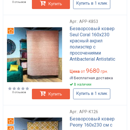
0 отзывов
Купить в 1 клик
Купить
Арт.: APP-K853
Безворсовый ковер
Рекомендуем
Seul Coral 160x230
красный акрил
полиэстер с
просочениями
Antibacterial Antistatic
Waterproof для пола в
9680
гостиную арт: APP-K853
Цена
от
грн.
Бесплатная доставка
В наличии
0 отзывов
Купить в 1 клик
Купить
Арт.: APP-K126
Безворсовый ковер
Рекомендуем
Peony 160x230 см с
Вотерпруф