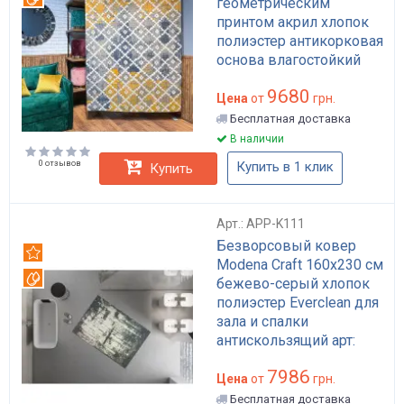
геометрическим
принтом акрил хлопок
полиэстер антикорковая
основа влагостойкий
для гостиной арт: APP-
9680
K126
Цена
от
грн.
Бесплатная доставка
В наличии
0 отзывов
Купить в 1 клик
Купить
Арт.: APP-K111
Безворсовый ковер
Рекомендуем
Modena Craft 160x230 см
Вотерпруф
бежево-серый хлопок
полиэстер Everclean для
зала и спалки
антискользящий арт:
APP-K111
7986
Цена
от
грн.
Бесплатная доставка