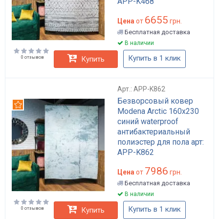
APP-K468
6655
Цена
от
грн.
Бесплатная доставка
В наличии
Купить в 1 клик
0 отзывов
Купить
Арт.: APP-K862
Безворсовый ковер
Рекомендуем
Modena Arctic 160x230
синий waterproof
антибактериальный
полиэстер для пола арт:
APP-K862
7986
Цена
от
грн.
Бесплатная доставка
В наличии
Купить в 1 клик
0 отзывов
Купить