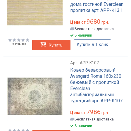
дома гостиной Everclean
пропитка арт: APP-K131
9680
Цена
от
грн.
Бесплатная доставка
В наличии
Купить в 1 клик
0 отзывов
Купить
Арт.: APP-K107
Ковер безворсовый
Avangard Roma 160х230
бежевый с пропиткой
Everclean
антибактериальный
турецкий арт: APP-K107
7986
Цена
от
грн.
Бесплатная доставка
В наличии