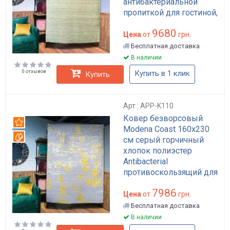
антибактериальной
пропиткой для гостиной,
противоскользящая
9680
основа арт: APP-K132
Цена
от
грн.
Бесплатная доставка
В наличии
0 отзывов
Купить в 1 клик
Купить
Арт.: APP-K110
Ковер безворсовый
Рекомендуем
Modena Coast 160x230
Вотерпруф
см серый горчичный
хлопок полиэстер
Antibacterial
противоскользящий для
гостиной арт: APP-K110
7986
Цена
от
грн.
Бесплатная доставка
В наличии