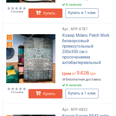
В наличии
0 отзывов
Купить в 1 клик
Купить
Арт.: APP-K787
Ковер Milano Patch Work
Рекомендуем
безворсовый
Вотерпруф
прямоугольный
200x300 см с
просочениями
антибактериальный
анстатический
9438
бирюзовый акрил
Цена
от
грн.
хлопок полиэстер для
Бесплатная доставка
дома в гостиную арт:
В наличии
APP-K787
0 отзывов
Купить в 1 клик
Купить
Арт.: APP-K822
Ковер Fusion P543 color