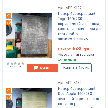
Арт.: APP-K127
Ковер безворсовый
Рекомендуем
Togo 160x230
Вотерпруф
коричневый из акрила,
хлопка и полиэстера для
гостиной, с
антискользящим
основанием арт: APP-
9680
K127
Цена
от
грн.
Бесплатная доставка
В наличии
0 отзывов
Купить в 1 клик
Купить
Арт.: APP-K132
Ковер безворсовый
Рекомендуем
Seul Apple 160x230
Вотерпруф
зеленый акрил хлопок
полиэстер с