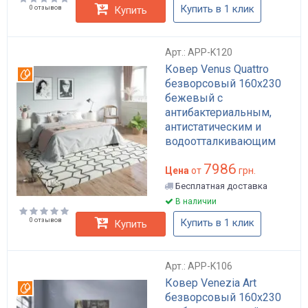
Купить в 1 клик
0 отзывов
Купить
Арт.: APP-K120
Ковер Venus Quattro
Вотерпруф
безворсовый 160х230
бежевый с
антибактериальным,
антистатическим и
водоотталкивающим
покрытием арт: APP-
7986
K120
Цена
от
грн.
Бесплатная доставка
В наличии
0 отзывов
Купить в 1 клик
Купить
Арт.: APP-K106
Ковер Venezia Art
Вотерпруф
безворсовый 160x230