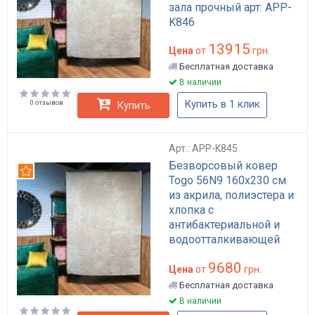
зала прочный арт: APP-
K846
13915
Цена
от
грн.
Бесплатная доставка
В наличии
Купить в 1 клик
0 отзывов
Купить
Арт.: APP-K845
Безворсовый ковер
Рекомендуем
Togo 56N9 160x230 см
из акрила, полиэстера и
хлопка с
антибактериальной и
водоотталкивающей
пропиткой бежевый арт:
9680
APP-K845
Цена
от
грн.
Бесплатная доставка
В наличии