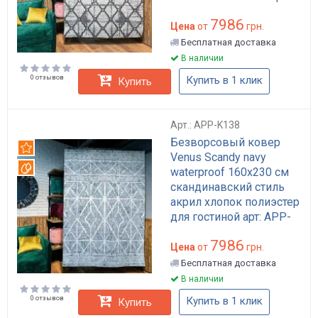
арт: APP-K119
7986
Цена
от
грн.
Бесплатная доставка
В наличии
0 отзывов
Купить в 1 клик
Купить
Арт.: APP-K138
Безворсовый ковер
Рекомендуем
Venus Scandy navy
Вотерпруф
waterproof 160x230 см
скандинавский стиль
акрил хлопок полиэстер
для гостиной арт: APP-
K138
7986
Цена
от
грн.
Бесплатная доставка
В наличии
0 отзывов
Купить в 1 клик
Купить