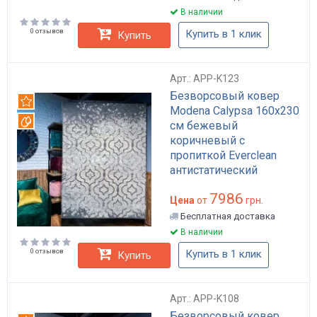
В наличии
0 отзывов
Купить в 1 клик
Купить
Арт.: APP-K123
Безворсовый ковер
Рекомендуем
Modena Calypsa 160x230
Вотерпруф
см бежевый
коричневый с
пропиткой Everclean
антистатический
антибактериальный для
7986
дома и в гостиную арт:
Цена
от
грн.
APP-K123
Бесплатная доставка
В наличии
0 отзывов
Купить в 1 клик
Купить
Арт.: APP-K108
Безворсовый ковер