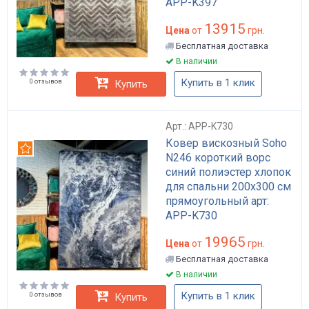
APP-K397
13915
Цена
от
грн.
Бесплатная доставка
В наличии
Купить в 1 клик
0 отзывов
Купить
Арт.: APP-K730
Ковер вискозный Soho
Рекомендуем
N246 короткий ворс
синий полиэстер хлопок
для спальни 200x300 см
прямоугольный арт:
APP-K730
19965
Цена
от
грн.
Бесплатная доставка
В наличии
Купить в 1 клик
0 отзывов
Купить