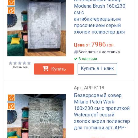
Рекомендуем
Modena Brush 160x230
Вотерпруф
см с
антибактериальным
просочением серый
хлопок полиэстер для
дома лофт арт: APP-
7986
K108
Цена
от
грн.
Бесплатная доставка
В наличии
0 отзывов
Купить в 1 клик
Купить
Арт.: APP-K118
Безворсовый ковер
Рекомендуем
Milano Patch Work
Вотерпруф
160x230 см с пропиткой
Waterproof серый
хлопок акрил полиэстер
для гостиной арт: APP-
K118