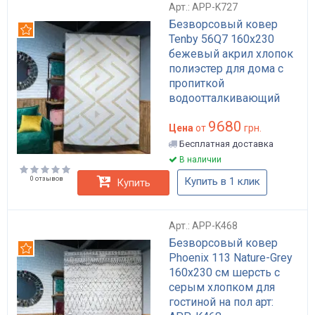
Арт.: APP-K727
Безворсовый ковер
Рекомендуем
Tenby 56Q7 160x230
бежевый акрил хлопок
полиэстер для дома с
пропиткой
водоотталкивающий
арт: APP-K727
9680
Цена
от
грн.
Бесплатная доставка
В наличии
0 отзывов
Купить в 1 клик
Купить
Арт.: APP-K468
Безворсовый ковер
Рекомендуем
Phoenix 113 Nature-Grey
160x230 см шерсть с
серым хлопком для
гостиной на пол арт: