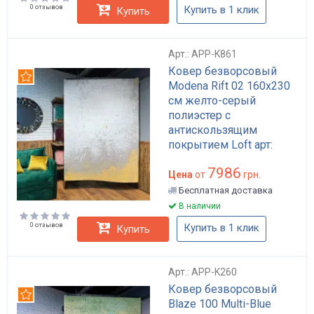
0 отзывов
Купить в 1 клик
Купить
Арт.: APP-K861
Ковер безворсовый
Рекомендуем
Modena Rift 02 160x230
см желто-серый
полиэстер с
антискользящим
покрытием Loft арт:
APP-K861
7986
Цена
от
грн.
Бесплатная доставка
В наличии
0 отзывов
Купить в 1 клик
Купить
Арт.: APP-K260
Ковер безворсовый
Рекомендуем
Blaze 100 Multi-Blue