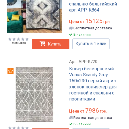
спальню бельгийский
арт: APP-K864
15125
Цена
от
грн.
Бесплатная доставка
В наличии
Купить в 1 клик
0 отзывов
Купить
Арт.: APP-K720
Ковер безворсовый
Рекомендуем
Venus Scandy Grey
160х230 серый акрил
хлопок полиэстер для
гостиной и спальни с
пропитками
антискользящий арт:
7986
APP-K720
Цена
от
грн.
Бесплатная доставка
В наличии