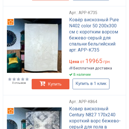
Арт.: APP-K735
Ковёр вискозный Pure
Рекомендуем
N402 color 50 200x300
см с коротким ворсом
бежево-серый для
спальни бельгийский
арт: APP-K735
19965
Цена
от
грн.
Бесплатная доставка
В наличии
Купить в 1 клик
0 отзывов
Купить
Арт.: APP-K864
Ковер вискозный
Рекомендуем
Century N827 170x240
короткий ворс бежево-
серый для пола в