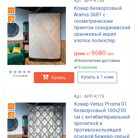
Арт.: APP-K134
Ковер безворсовый
Рекомендуем
Aramis 56R1 с
Вотерпруф
геометрическим
принтом скандинавский
оранжевый акрил
хлопок полиэстер
160х230 с пропитками
9680
Everclean Waterproof
Цена
от
грн.
антискользящий арт:
Бесплатная доставка
APP-K134
В наличии
0 отзывов
Купить в 1 клик
Купить
Арт.: APP-K119
Ковер Venus Prisma 01
Рекомендуем
безворсовый 160x230
Вотерпруф
см с антибактериальной
пропиткой и
противоскользящей
основой бежево-серый