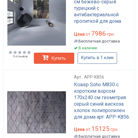
см бежево-серый
турецкий с
антибактериальной
пропиткой для дома
лофт арт стиль арт: APP-
7986
K106
Цена
от
грн.
Бесплатная доставка
В наличии
0 отзывов
Купить в 1 клик
Купить
Арт.: APP-K856
Ковер Soho M830 с
коротким ворсом
170x240 см геометрия
серый синий вискоза
хлопок полипропилен
для дома арт: APP-K856
15125
Цена
от
грн.
Бесплатная доставка