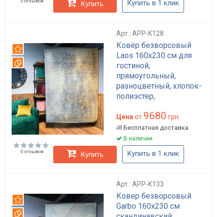
0 отзывов
Купить в 1 клик
Купить
Арт.: APP-K128
Ковёр безворсовый
Рекомендуем
Laos 160x230 см для
Вотерпруф
гостиной,
прямоугольный,
разноцветный, хлопок-
полиэстер,
влагостойкий, с
9680
антимикробной
Цена
от
грн.
пропиткой арт: APP-
Бесплатная доставка
K128
В наличии
0 отзывов
Купить в 1 клик
Купить
Арт.: APP-K133
Ковер безворсовый
Рекомендуем
Garbo 160x230 см
Вотерпруф
скандинавский