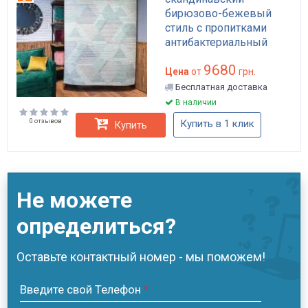
бирюзово-бежевый
стиль с пропитками
антибактериальный
антистатический
9680
водоотталкивающий
Цена
от
грн.
арт: APP-K133
Бесплатная доставка
В наличии
0 отзывов
Купить в 1 клик
Купить
Не можете
определиться?
Оставьте контактный номер - мы поможем!
Введите свой Телефон
*