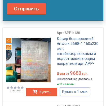
Отправить
Арт.: APP-K130
Ковер безворсовый
Рекомендуем
Artwork 56B8-1 160x230
Вотерпруф
см с
антибактериальным и
водоотталкивающим
покрытием арт: APP-
K130
9680
Цена
от
грн.
Бесплатная доставка
В наличии
0 отзывов
Купить в 1 клик
Купить