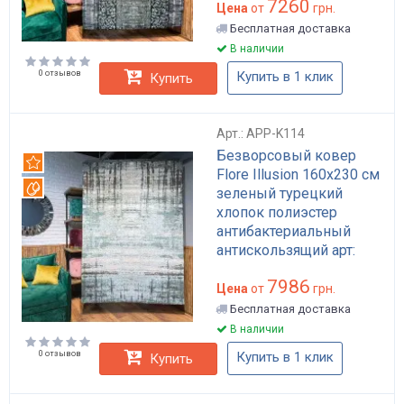
7260
Цена
от
грн.
Бесплатная доставка
В наличии
0 отзывов
Купить в 1 клик
Купить
Арт.: APP-K114
Безворсовый ковер
Рекомендуем
Flore Illusion 160x230 см
Вотерпруф
зеленый турецкий
хлопок полиэстер
антибактериальный
антискользящий арт:
APP-K114
7986
Цена
от
грн.
Бесплатная доставка
В наличии
0 отзывов
Купить в 1 клик
Купить