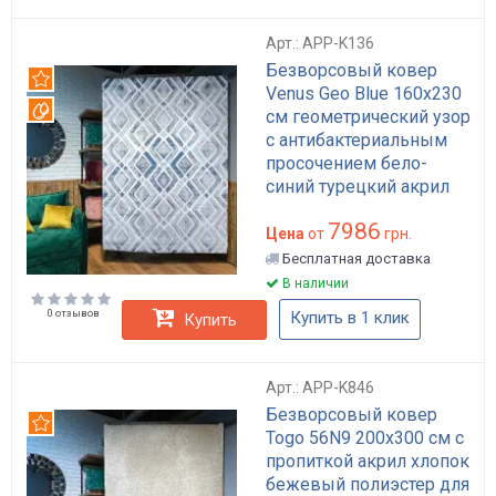
Арт.: APP-K136
Безворсовый ковер
Рекомендуем
Venus Geo Blue 160x230
Вотерпруф
см геометрический узор
с антибактериальным
просочением бело-
синий турецкий акрил
хлопок полиэстер арт:
7986
APP-K136
Цена
от
грн.
Бесплатная доставка
В наличии
0 отзывов
Купить в 1 клик
Купить
Арт.: APP-K846
Безворсовый ковер
Рекомендуем
Togo 56N9 200х300 см с
пропиткой акрил хлопок
бежевый полиэстер для