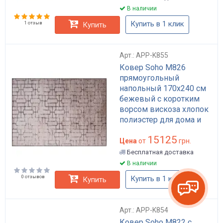
В наличии
Купить в 1 клик
1 отзыв
Купить
Арт.: APP-K855
Ковер Soho M826
прямоугольный
напольный 170x240 см
бежевый с коротким
ворсом вискоза хлопок
полиэстер для дома и
гостиной арт: APP-K855
15125
Цена
от
грн.
Бесплатная доставка
В наличии
0 отзывов
Купить в 1 клик
Купить
Арт.: APP-K854
Ковер Soho M822 с