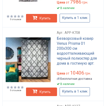
7986
Цена
от
грн.
В наличии
Купить в 1 клик
Купить
0 отзывов
Арт.: APP-K708
Безворсовый ковер
Venus Prisma 01
200x300 см
водоотталкивающий
черный полиэстер для
дома в гостиную арт:
APP-K708
10406
Цена
от
грн.
Бесплатная доставка
В наличии
0 отзывов
Купить в 1 клик
Купить