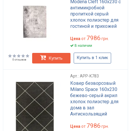
Modena Cleft 160x230 с
антимикробной
пропиткой серый
хлопок полиэстер для
гостиной и прихожей
арт: APP-K886
7986
Цена
от
грн.
В наличии
Купить в 1 клик
Купить
0 отзывов
Арт.: APP-K783
Ковер безворсовый
Milano Space 160x230
бежево-серый акрил
хлопок полиэстер для
дома в зал
Антискользящий
водоотталкивающий
7986
арт: APP-K783
Цена
от
грн.