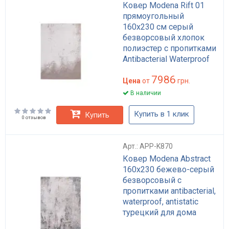
Ковер Modena Rift 01
прямоугольный
160x230 см серый
безворсовый хлопок
полиэстер с пропитками
Antibacterial Waterproof
Antistatic Everclean арт:
7986
APP-K881
Цена
от
грн.
В наличии
Купить в 1 клик
Купить
0 отзывов
Арт.: APP-K870
Ковер Modena Abstract
160x230 бежево-серый
безворсовый с
пропитками antibacterial,
waterproof, antistatic
турецкий для дома
арты: APP-K870