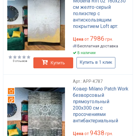
Modena Rift 02 160x230
см желто-серый
полиэстер с
антискользящим
покрытием Loft арт:
APP-K861
7986
Цена
от
грн.
Бесплатная доставка
В наличии
0 отзывов
Купить в 1 клик
Купить
Арт.: APP-K787
Ковер Milano Patch Work
Рекомендуем
безворсовый
Вотерпруф
прямоугольный
200x300 см с
просочениями
антибактериальный
анстатический
9438
бирюзовый акрил
Цена
от
грн.