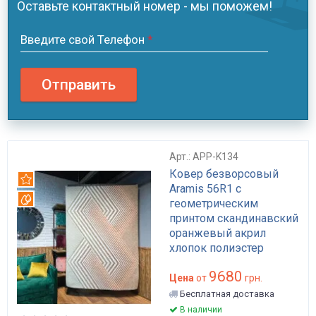
Оставьте контактный номер - мы поможем!
Введите свой Телефон
*
Отправить
Арт.: APP-K134
Ковер безворсовый
Рекомендуем
Aramis 56R1 с
Вотерпруф
геометрическим
принтом скандинавский
оранжевый акрил
хлопок полиэстер
160х230 с пропитками
9680
Everclean Waterproof
Цена
от
грн.
антискользящий арт:
Бесплатная доставка
APP-K134
В наличии