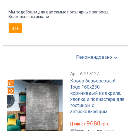
Мы подобрали для вас самые популярные запросы.
Возможно вы искали:
Все
Рекомендовано
Арт.: APP-K127
Ковер безворсовый
Рекомендуем
Togo 160x230
Вотерпруф
коричневый из акрила,
хлопка и полиэстера для
гостиной, с
антискользящим
основанием арт: APP-
9680
K127
Цена
от
грн.
Бесплатная доставка