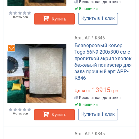
Бесплатная доставка
В наличии
0 отзывов
Купить в 1 клик
Купить
Арт.: APP-K846
Безворсовый ковер
Рекомендуем
Togo 56N9 200х300 см с
пропиткой акрил хлопок
бежевый полиэстер для
зала прочный арт: APP-
K846
13915
Цена
от
грн.
Бесплатная доставка
В наличии
Купить в 1 клик
0 отзывов
Купить
Арт.: APP-K845