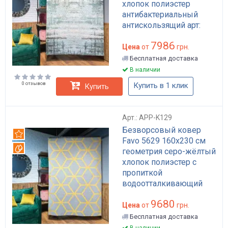
хлопок полиэстер
антибактериальный
антискользящий арт:
APP-K114
7986
Цена
от
грн.
Бесплатная доставка
В наличии
0 отзывов
Купить в 1 клик
Купить
Арт.: APP-K129
Безворсовый ковер
Рекомендуем
Favo 5629 160x230 см
Вотерпруф
геометрия серо-жёлтый
хлопок полиэстер с
пропиткой
водоотталкивающий
для гостиной арт: APP-
9680
K129
Цена
от
грн.
Бесплатная доставка
В наличии