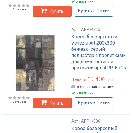
В наличии
0 отзывов
Купить в 1 клик
Купить
Арт.: APP-K715
Ковер безворсовый
Venezia Art 200x300
бежево-серый
полиэстер с пропитками
для дома гостиной
прихожей арт: APP-K715
10406
Цена
от
грн.
Бесплатная доставка
В наличии
Купить в 1 клик
0 отзывов
Купить
Арт.: APP-K886
Ковер безворсовый