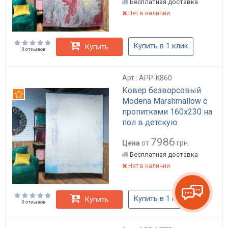
Бесплатная доставка
Нет в наличии
Купить в 1 клик
Купить
0 отзывов
Арт.: APP-K860
Ковер безворсовый
Рекомендуем
Modena Marshmallow с
пропитками 160х230 на
пол в детскую
7986
Цена
от
грн.
Бесплатная доставка
Нет в наличии
Купить в 1 клик
Купить
0 отзывов