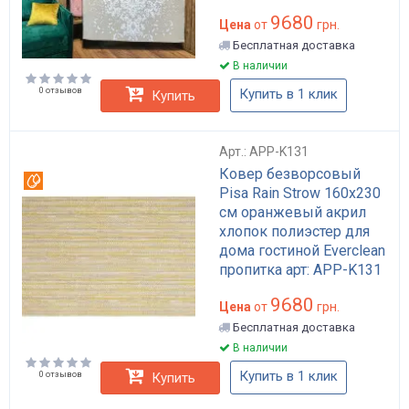
гостиной арт: APP-K844
9680
Цена
от
грн.
Бесплатная доставка
В наличии
0 отзывов
Купить в 1 клик
Купить
Арт.: APP-K131
Ковер безворсовый
Вотерпруф
Pisa Rain Strow 160x230
см оранжевый акрил
хлопок полиэстер для
дома гостиной Everclean
пропитка арт: APP-K131
9680
Цена
от
грн.
Бесплатная доставка
В наличии
Купить в 1 клик
0 отзывов
Купить