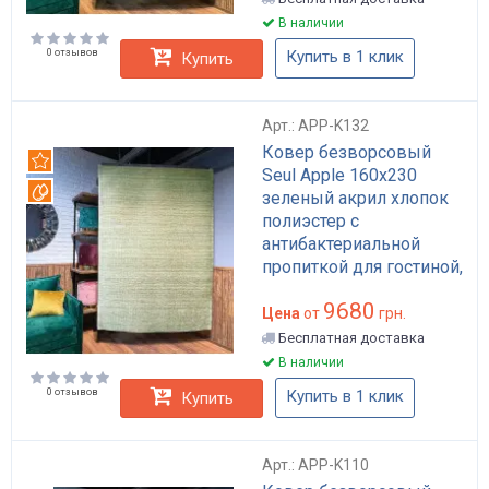
В наличии
0 отзывов
Купить в 1 клик
Купить
Арт.: APP-K132
Ковер безворсовый
Рекомендуем
Seul Apple 160x230
Вотерпруф
зеленый акрил хлопок
полиэстер с
антибактериальной
пропиткой для гостиной,
противоскользящая
9680
основа арт: APP-K132
Цена
от
грн.
Бесплатная доставка
В наличии
0 отзывов
Купить в 1 клик
Купить
Арт.: APP-K110