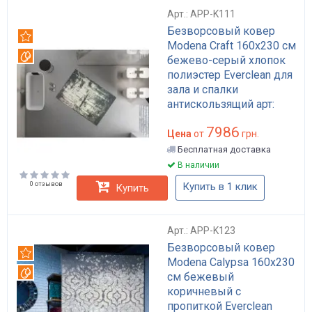
Арт.: APP-K111
Безворсовый ковер
Рекомендуем
Modena Craft 160x230 см
Вотерпруф
бежево-серый хлопок
полиэстер Everclean для
зала и спалки
антискользящий арт:
APP-K111
7986
Цена
от
грн.
Бесплатная доставка
В наличии
0 отзывов
Купить в 1 клик
Купить
Арт.: APP-K123
Безворсовый ковер
Рекомендуем
Modena Calypsa 160x230
Вотерпруф
см бежевый
коричневый с
пропиткой Everclean