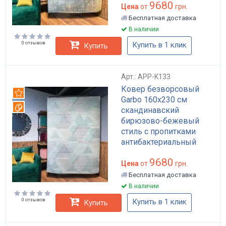
9680
антимикробной
Цена
от
грн.
пропиткой арт: APP-
Бесплатная доставка
K128
В наличии
0 отзывов
Купить в 1 клик
Купить
Арт.: APP-K133
Ковер безворсовый
Рекомендуем
Garbo 160x230 см
Вотерпруф
скандинавский
бирюзово-бежевый
стиль с пропитками
антибактериальный
антистатический
9680
водоотталкивающий
Цена
от
грн.
арт: APP-K133
Бесплатная доставка
В наличии
0 отзывов
Купить в 1 клик
Купить