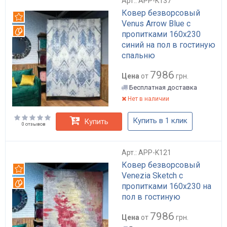
Арт.: APP-K137
Ковер безворсовый
Рекомендуем
Venus Arrow Blue с
Вотерпруф
пропитками 160х230
синий на пол в гостиную
спальню
7986
Цена
от
грн.
Бесплатная доставка
Нет в наличии
Купить в 1 клик
Купить
0 отзывов
Арт.: APP-K121
Ковер безворсовый
Рекомендуем
Venezia Sketch с
Вотерпруф
пропитками 160х230 на
пол в гостиную
7986
Цена
от
грн.