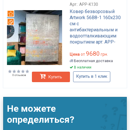
Арт.: APP-K130
Ковер безворсовый
Рекомендуем
Artwork 56B8-1 160x230
Вотерпруф
см с
антибактериальным и
водоотталкивающим
покрытием арт: APP-
K130
9680
Цена
от
грн.
Бесплатная доставка
В наличии
0 отзывов
Купить в 1 клик
Купить
Не можете
определиться?