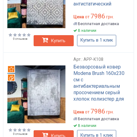
антистатический
антибактериальный для
7986
дома и в гостиную арт:
Цена
от
грн.
APP-K123
Бесплатная доставка
В наличии
0 отзывов
Купить в 1 клик
Купить
Арт.: APP-K108
Безворсовый ковер
Рекомендуем
Modena Brush 160x230
Вотерпруф
см с
антибактериальным
просочением серый
хлопок полиэстер для
дома лофт арт: APP-
7986
K108
Цена
от
грн.
Бесплатная доставка
В наличии
0 отзывов
Купить в 1 клик
Купить