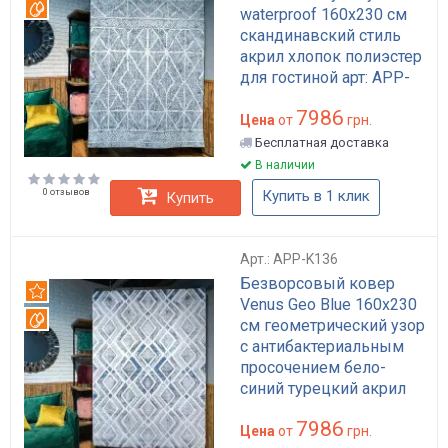
Вотерпруф
waterproof 160x230 см
скандинавский стиль
акрил хлопок полиэстер
для гостиной арт: APP-
K138
7986
Цена
от
грн.
Бесплатная доставка
В наличии
0 отзывов
Купить в 1 клик
Купить
Арт.: APP-K136
Безворсовый ковер
Рекомендуем
Venus Geo Blue 160x230
Вотерпруф
см геометрический узор
с антибактериальным
просочением бело-
синий турецкий акрил
хлопок полиэстер арт:
7986
APP-K136
Цена
от
грн.