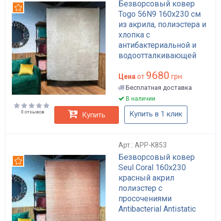
Безворсовый ковер
Рекомендуем
Togo 56N9 160x230 см
из акрила, полиэстера и
хлопка с
антибактериальной и
водоотталкивающей
пропиткой бежевый арт:
9680
APP-K845
Цена
от
грн.
Бесплатная доставка
В наличии
0 отзывов
Купить в 1 клик
Купить
Арт.: APP-K853
Безворсовый ковер
Рекомендуем
Seul Coral 160x230
красный акрил
полиэстер с
просочениями
Antibacterial Antistatic
Waterproof для пола в