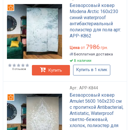
Безворсовый ковер
Рекомендуем
Modena Arctic 160x230
синий waterproof
антибактериальный
полиэстер для пола арт:
APP-K862
7986
Цена
от
грн.
Бесплатная доставка
В наличии
Купить в 1 клик
0 отзывов
Купить
Арт.: APP-K844
Безворсовый ковер
Рекомендуем
Amulet 5600 160x230 см
с пропиткой Antibacterial,
Antistatic, Waterproof
светло-бежевый,
хлопок, полиэстер для