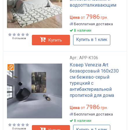
водоотталкивающим
покрытием арт: APP-
7986
K120
Цена
от
грн.
Бесплатная доставка
В наличии
0 отзывов
Купить в 1 клик
Купить
Арт.: APP-K106
Ковер Venezia Art
Вотерпруф
безворсовый 160x230
см бежево-серый
турецкий с
антибактериальной
пропиткой для дома
лофт арт стиль арт: APP-
7986
K106
Цена
от
грн.
Бесплатная доставка
В наличии
0 отзывов
Купить в 1 клик