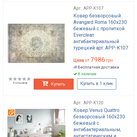
Арт.: APP-K107
Ковер безворсовый
Avangard Roma 160х230
бежевый с пропиткой
Everclean
антибактериальный
турецкий арт: APP-K107
7986
Цена
от
грн.
Бесплатная доставка
В наличии
Купить в 1 клик
0 отзывов
Купить
Арт.: APP-K120
Ковер Venus Quattro
Вотерпруф
безворсовый 160х230
бежевый с
антибактериальным,
антистатическим и