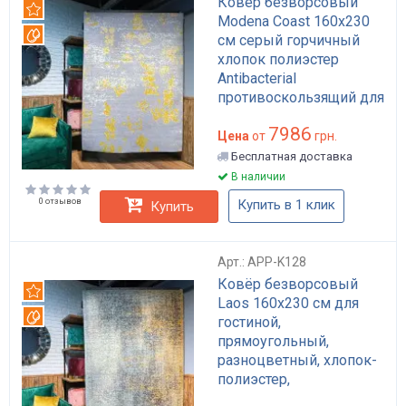
Ковер безворсовый
Рекомендуем
Modena Coast 160x230
Вотерпруф
см серый горчичный
хлопок полиэстер
Antibacterial
противоскользящий для
гостиной арт: APP-K110
7986
Цена
от
грн.
Бесплатная доставка
В наличии
0 отзывов
Купить в 1 клик
Купить
Арт.: APP-K128
Ковёр безворсовый
Рекомендуем
Laos 160x230 см для
Вотерпруф
гостиной,
прямоугольный,
разноцветный, хлопок-
полиэстер,
влагостойкий, с