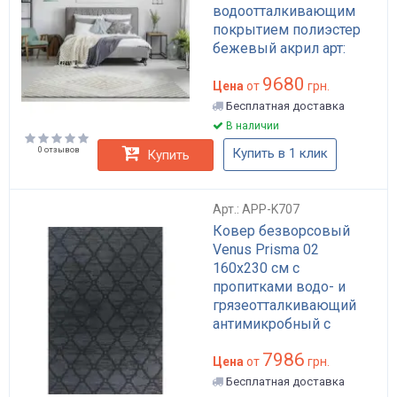
водоотталкивающим
покрытием полиэстер
бежевый акрил арт:
APP-K135
9680
Цена
от
грн.
Бесплатная доставка
В наличии
0 отзывов
Купить в 1 клик
Купить
Арт.: APP-K707
Ковер безворсовый
Venus Prisma 02
160x230 см с
пропитками водо- и
грязеотталкивающий
антимикробный с
хлопковой основой
7986
черно-серый арт: APP-
Цена
от
грн.
K707
Бесплатная доставка