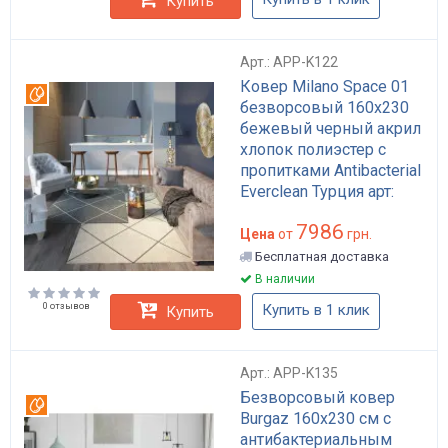
Купить
Арт.: APP-K122
Ковер Milano Space 01
Вотерпруф
безворсовый 160х230
бежевый черный акрил
хлопок полиэстер с
пропитками Antibacterial
Everclean Турция арт:
APP-K122
7986
Цена
от
грн.
Бесплатная доставка
В наличии
0 отзывов
Купить в 1 клик
Купить
Арт.: APP-K135
Безворсовый ковер
Вотерпруф
Burgaz 160x230 см с
антибактериальным