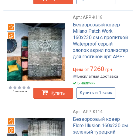
Арт.: APP-K118
Безворсовый ковер
Рекомендуем
Milano Patch Work
Вотерпруф
160x230 см с пропиткой
Waterproof серый
хлопок акрил полиэстер
для гостиной арт: APP-
K118
7260
Цена
от
грн.
Бесплатная доставка
В наличии
0 отзывов
Купить в 1 клик
Купить
Арт.: APP-K114
Безворсовый ковер
Рекомендуем
Flore Illusion 160x230 см
Вотерпруф
зеленый турецкий