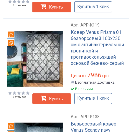
0 отзывов
Купить в 1 клик
Купить
Арт.: APP-K119
Ковер Venus Prisma 01
Рекомендуем
безворсовый 160x230
Вотерпруф
см с антибактериальной
пропиткой и
противоскользящей
основой бежево-серый
арт: APP-K119
7986
Цена
от
грн.
Бесплатная доставка
В наличии
0 отзывов
Купить в 1 клик
Купить
Арт.: APP-K138
Безворсовый ковер
Рекомендуем
Venus Scandy navy