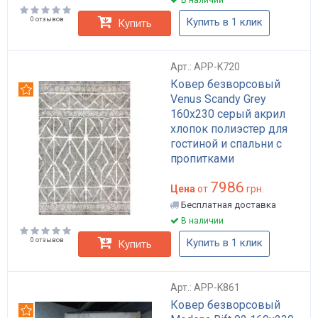
0 отзывов
Купить в 1 клик
Купить
Арт.: APP-K720
Ковер безворсовый
Рекомендуем
Venus Scandy Grey
160х230 серый акрил
хлопок полиэстер для
гостиной и спальни с
пропитками
антискользящий арт:
7986
APP-K720
Цена
от
грн.
Бесплатная доставка
В наличии
0 отзывов
Купить в 1 клик
Купить
Арт.: APP-K861
Ковер безворсовый
Рекомендуем