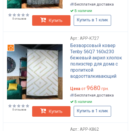
хлопок полиэстер для
Бесплатная доставка
дома в гостиную арт:
В наличии
APP-K787
0 отзывов
Купить в 1 клик
Купить
Арт.: APP-K727
Безворсовый ковер
Рекомендуем
Tenby 56Q7 160x230
бежевый акрил хлопок
полиэстер для дома с
пропиткой
водоотталкивающий
арт: APP-K727
9680
Цена
от
грн.
Бесплатная доставка
В наличии
0 отзывов
Купить в 1 клик
Купить
Арт.: APP-K862