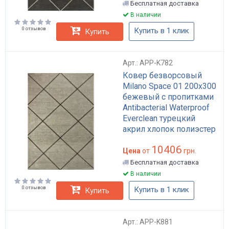
Бесплатная доставка
В наличии
0 отзывов
Купить в 1 клик
Купить
Арт.: APP-K782
Ковер безворсовый
Milano Space 01 200х300
бежевый с пропитками
Antibacterial Waterproof
Everclean турецкий
акрил хлопок полиэстер
для гостиной арт: APP-
10406
K782
Цена
от
грн.
Бесплатная доставка
В наличии
0 отзывов
Купить в 1 клик
Купить
Арт.: APP-K881