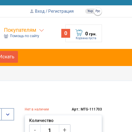
Вход
Регистрация
Укр
Рус
Покупателям
0
0
грн.
Помощь по сайту
Корзина пуста
Искать
Нет в наличии
Арт.: MTG-111703
Количество
-
+