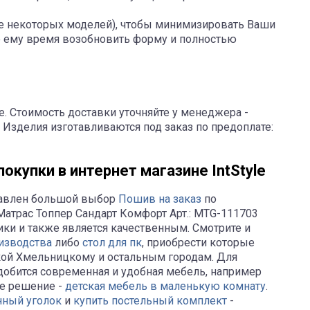
ме некоторых моделей), чтобы минимизировать Ваши
те ему время возобновить форму и полностью
е. Стоимость доставки уточняйте у менеджера -
 Изделия изготавливаются под заказ по предоплате:
окупки в интернет магазине IntStyle
тавлен большой выбор
Пошив на заказ
по
Матрас Топпер Сандарт Комфорт Арт.: MTG-111703
и и также является качественным. Смотрите и
изводства
либо
стол для пк
, приобрести которые
кой Хмельницкому и остальным городам. Для
добится современная и удобная мебель, например
е решение -
детская мебель в маленькую комнату
.
нный уголок
и
купить постельный комплект
-