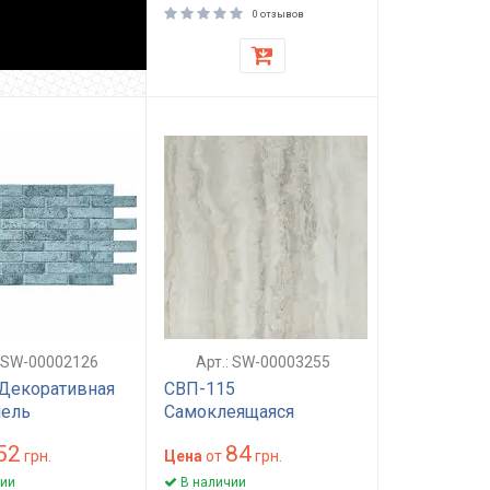
0 отзывов
: SW-00002126
Арт.: SW-00003255
Декоративная
СВП-115
нель
Самоклеящаяся
0х4мм SW-
виниловая плитка
52
84
26
грн.
457х457х1,5мм МАТ
Цена
от
грн.
SW-00003255
ии
В наличии