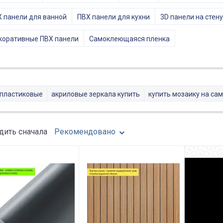
 панели для ванной
ПВХ панели для кухни
3D панели на стену
коративные ПВХ панели
Самоклеющаяся пленка
 пластиковые
акриловые зеркала купить
купить мозаику на са
ить сначала
Рекомендовано