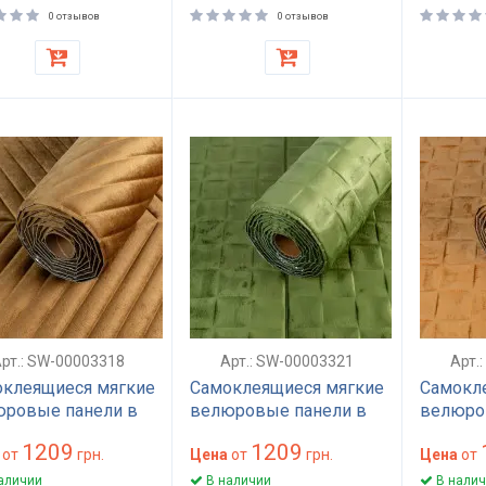
000032
0 отзывов
0 отзывов
рт.: SW-00003318
Арт.: SW-00003321
Арт.
клеящиеся мягкие
Самоклеящиеся мягкие
Самокл
ровые панели в
велюровые панели в
велюро
оне Шоколодный
рулоне Оливковый
рулоне
1209
1209
2950х7мм SW-
от
грн.
600х2950х7мм SW-
Цена
от
грн.
600х29
Цена
от
3318
00003321
000033
аличии
В наличии
В налич