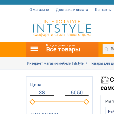
О магазине
Доставка и оплата
Контакты
Все для дома и уюта
Все товары
В
Интернет магазин мебели Intstyle
Товары для 
С
Цена
сам
Мы п
Рей