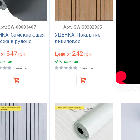
рт.: SW-00003407
Арт.: SW-00002965
НКА. Самоклеющая
УЦЕНКА. Покрытие
ожа в рулоне
виниловое
х3м х 0.5мм Темно-
самоклеющееся 3D
847
242
й SW-00003407
от
грн.
рейки 600х600х2,8мм
Цена
от
грн.
Теплый янтарьSW-
аличии
В наличии
00002965
0 отзывов
0 отзывов