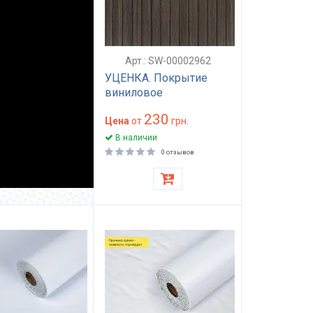
Арт.: SW-00002962
УЦЕНКА. Покрытие
виниловое
самоклеющееся 3D
230
рейки 600х600х2,8мм
Цена
от
грн.
Дымчатый каштан SW-
В наличии
00002962
0 отзывов