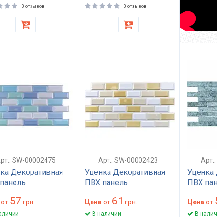
ич (D) SW-
0 отзывов
0 отзывов
3389
рт.: SW-00002475
Арт.: SW-00002423
Арт.
ка Декоративная
Уценка Декоративная
Уценка 
панель
ПВХ панель
ПВХ па
х480х4мм SW-
960х480х4мм SW-
960х48
57
61
2475-
от
грн.
00002423
Цена
от
грн.
000021
Цена
от
аличии
В наличии
В налич