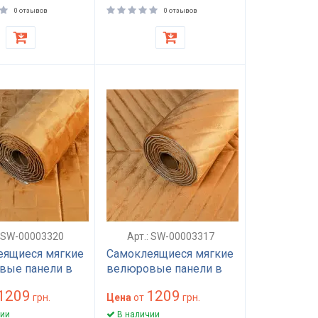
50
0 отзывов
0 отзывов
: SW-00003320
Арт.: SW-00003317
еящиеся мягкие
Самоклеящиеся мягкие
вые панели в
велюровые панели в
 Карамельный
рулоне Карамельный
1209
1209
50х7мм SW-
грн.
600х2950х7мм SW-
Цена
от
грн.
20
00003317
ии
В наличии