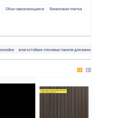
Обои самоклеющиеся
Виниловая плитка
моклейке
влагостойкие стеновые панели для ванной
пвх панель