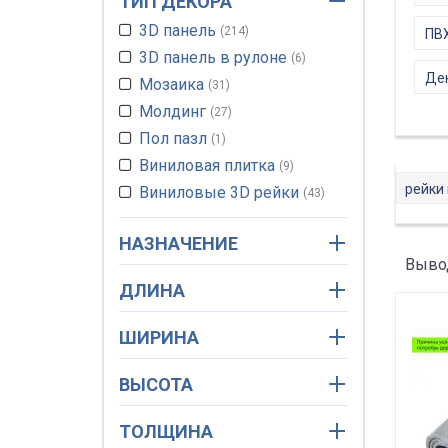
ТИП ДЕКОРА
3D панель
214
ПВХ
3D панель в рулоне
6
Де
Мозаика
31
Молдинг
27
Пол пазл
1
Виниловая плитка
9
рейки
Виниловые 3D рейки
43
Зеркало акриловое
45
НАЗНАЧЕНИЕ
Алюминиевая плитка
22
Вывод
Обои самоклеящиеся
30
ДЛИНА
Рейка декоративная
96
Стеклянная мозаика
11
ШИРИНА
Самоклеющаяся пленка
135
ВЫСОТА
Декоративная ПВХ панель
62
ТОЛЩИНА
Декоративная ПВХ плитка