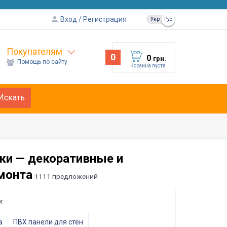
Вход
Регистрация
Укр
Рус
Покупателям
0
0
грн.
Помощь по сайту
Корзина пуста
Искать
ки — декоративные и
монта
1111 предложений
:
а
ПВХ панели для стен