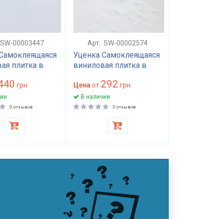
: SW-00003447
Арт.: SW-00002574
 Самоклеящаяся
Уценка Самоклеящаяся
ая плитка в
виниловая плитка в
 600х3000х2мм
рулоне 600х3000х2мм
440
292
(D) SW-
грн.
Белое дерево Мат (D)
Цена
от
грн.
47
SW-00002574
ии
В наличии
0 отзывов
0 отзывов