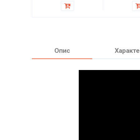
дивану, крісл
Опис
Характе