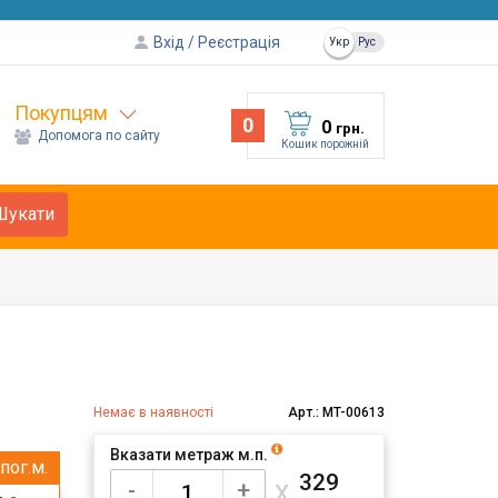
Вхід
Реєстрація
Укр
Рус
Покупцям
0
0
грн.
Допомога по сайту
Кошик порожній
Шукати
Немає в наявності
Арт.: MT-00613
Вказати метраж м.п.
пог.м.
329
х
-
+