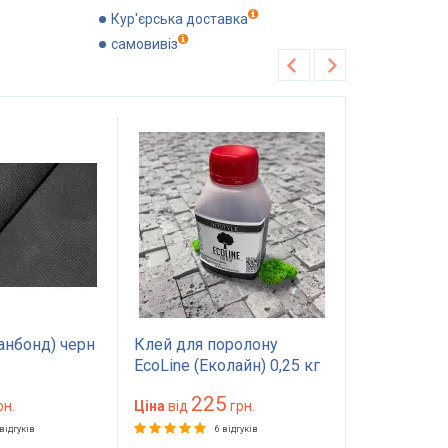
Кур'єрська доставка
самовивіз
Хіт продажу
Рекомендуємо
панбонд) черн
Клей для поролону
Поролон П
EcoLine (Еколайн) 0,25 кг
1.0*2м тов
— меблевий клей
мм) 100 на
225
89
рн.
червоного кольору
Ціна
від
грн.
(1000х2000
Ціна
від
для матрасу
 відгуків
6 відгуків
2