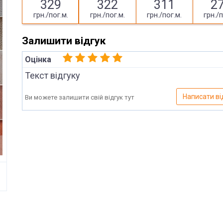
329
322
311
2
грн./пог.м.
грн./пог.м.
грн./пог.м.
грн./п
Залишити відгук
Оцінка
Текст відгуку
Написати ві
Ви можете залишити свій відгук тут
Ім'я
Відправити