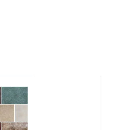
са
антивандальна тканина
тканини мікрофібра
рогожка ткан