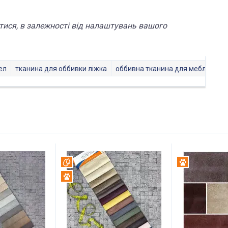
тися, в залежності від налаштувань вашого
ел
тканина для оббивки ліжка
оббивна тканина для меблів оде
Вотерпруф
Антикіготь
Антикіготь