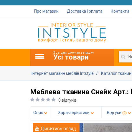
Про магазин
Доставка і оплата
Контакти
Все для дому та затишку
Усі товари
В
Інтернет магазин меблів Intstyle
Каталог ткани
Меблева тканина Снейк Арт.:
0 відгуків
Опис
Характеристики
Відгуки
(0)
Дивитись огляд