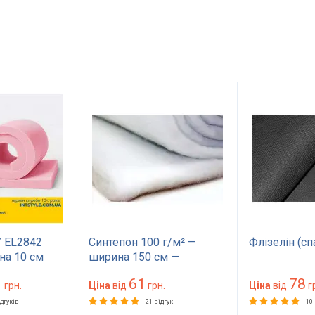
 EL2842
Синтепон 100 г/м² —
Флізелін (с
на 10 см
ширина 150 см —
на 200
матеріал для оббивки та
1
61
78
жорсткий
грн.
утеплення
Ціна
від
грн.
Ціна
від
г
топера,
ідгуків
21 відгук
10