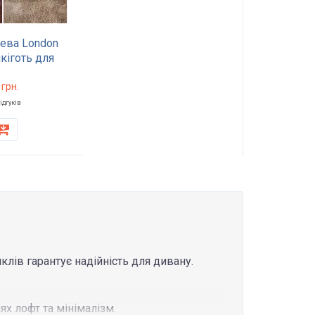
ева London
кіготь для
л стільців
 20000 циклів
грн.
ільність 300
ідгуків
клів гарантує надійність для дивану.
ях лофт та мінімалізм.