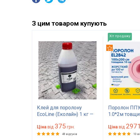
З цим товаром купують
Хіт продажу
Рекомендуємо
EL2842
Клей для поролону
Поролон ППУ
а 10 см
EcoLine (Еколайн) 1 кг —
1.0*2м товщи
а 200
меблевий клей
(100 мм) 100 
375
297
орсткий
грн.
червоного кольору
Ціна
від
грн.
(1000х2000) 
Ціна
від
опера,
для матрасу, 
гуків
48 відгуків
10 в