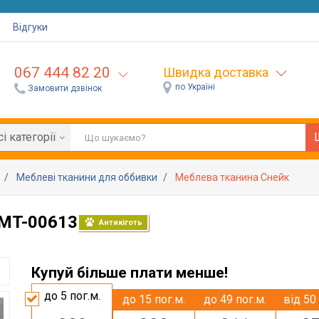
Відгуки
067 444 82 20
Швидка доставка
по Україні
Замовити дзвінок
сі категорії
н
Меблеві тканини для оббивки
Меблева тканина Снейк
 MT-00613
Антикіготь
Купуй більше плати менше!
до 5
пог.м.
до 15
пог.м.
до 49
пог.м.
від 50