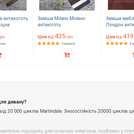
а антикоготь
Замша Milano Мілано
Замша мебл
міцна
антикіготь
Лондон анти
ина для
водовідштовхувальна
дивану крісе
435
419
сла беж,
рн.
зносостійка тканина для
Ціна
від
грн.
зносостійка
Ціна
від
0000 циклів
дивану крісла 550 г/м²
Martindale щ
дгука
5 відгуків
8 в
75000 циклів Martindale
г/м²
для дивану?
 20 000 циклів Martindale. Зносостійкість 20000 циклів ци
ометрією підходить для сучасних інтер’єрів, особливо у стил