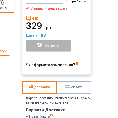
76
грн./пог.м.
ог.м.
Знайшли дешевше ?
Ціна:
329
грн.
Ціна з ПДВ
Купити
дгук
Як оформити замовлення?
доставка
оплата
Вартість доставки згідно тарифів вибраної
вами транспортної компанії
Варіанти Доставки:
Нова Пошта