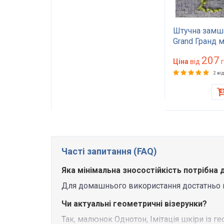
Штучна замш
Grand Гранд 
меблева ткан
207
дивану та крі
Ціна
від
г
коричневий 7
2 ві
Martindale
Часті запитання (FAQ)
Яка мінімальна зносостійкість потрібна 
Для домашнього використання достатньо від
Чи актуальні геометричні візерунки?
Так, малюнок Однотон, Імітація шкіри із ге