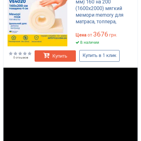
мм) 160 на 200
(1600х2000) мягкий
мемори memory для
матраса, топпера,
дивана
3676
Цена
от
грн.
В наличии
Купить в 1 клик
Купить
0 отзывов