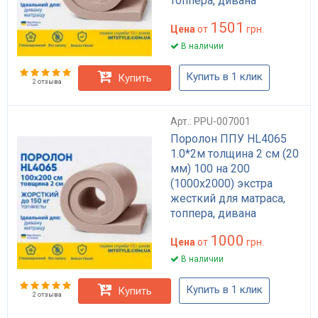
топпера, дивана
1501
Цена
от
грн.
В наличии
Купить в 1 клик
Купить
2 отзыва
Арт.: PPU-007001
Поролон ППУ HL4065
1.0*2м толщина 2 см (20
мм) 100 на 200
(1000х2000) экстра
жесткий для матраса,
топпера, дивана
1000
Цена
от
грн.
В наличии
Купить в 1 клик
Купить
2 отзыва