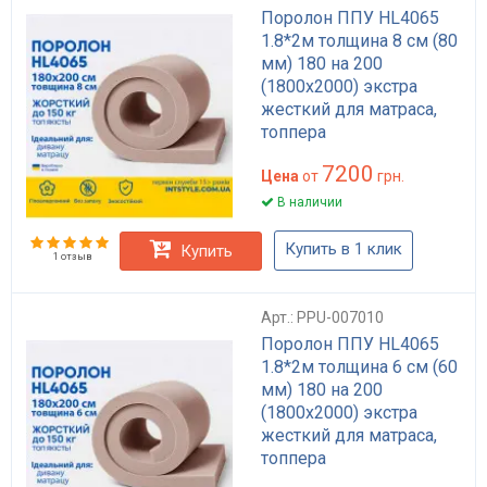
Поролон ППУ HL4065
1.8*2м толщина 8 см (80
мм) 180 на 200
(1800х2000) экстра
жесткий для матраса,
топпера
7200
Цена
от
грн.
В наличии
Купить в 1 клик
Купить
1 отзыв
Арт.: PPU-007010
Поролон ППУ HL4065
1.8*2м толщина 6 см (60
мм) 180 на 200
(1800х2000) экстра
жесткий для матраса,
топпера