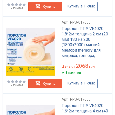
Купить в 1 клик
Купить
0 отзывов
Арт.: PPU-017006
Поролон ППУ VE4020
1.8*2м толщина 2 см (20
мм) 180 на 200
(1800х2000) мягкий
мемори memory для
матраса, топпера,
дивана
2068
Цена
от
грн.
В наличии
Купить в 1 клик
Купить
0 отзывов
Арт.: PPU-017005
Поролон ППУ VE4020
1.6*2м толщина 4 см (40