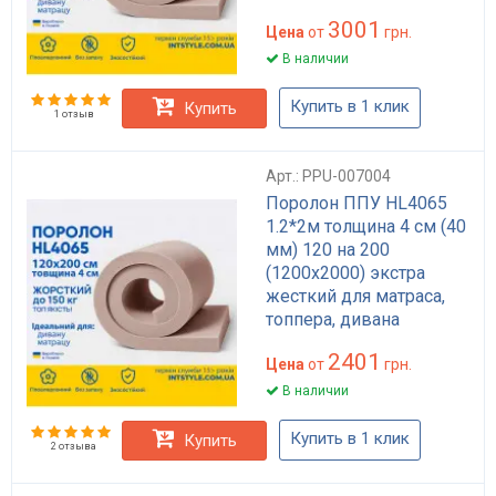
3001
Цена
от
грн.
В наличии
Купить в 1 клик
Купить
1 отзыв
Арт.: PPU-007004
Поролон ППУ HL4065
1.2*2м толщина 4 см (40
мм) 120 на 200
(1200х2000) экстра
жесткий для матраса,
топпера, дивана
2401
Цена
от
грн.
В наличии
Купить в 1 клик
Купить
2 отзыва