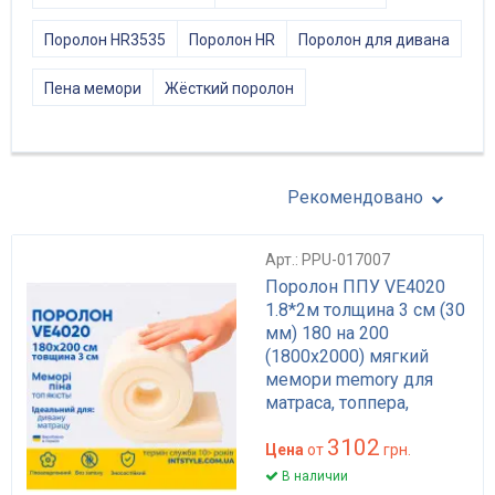
Поролон HR3535
Поролон HR
Поролон для дивана
Пена мемори
Жёсткий поролон
Рекомендовано
Арт.: PPU-017007
Поролон ППУ VE4020
1.8*2м толщина 3 см (30
мм) 180 на 200
(1800х2000) мягкий
мемори memory для
матраса, топпера,
дивана
3102
Цена
от
грн.
В наличии