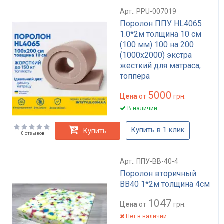
Арт.: PPU-007019
Поролон ППУ HL4065
1.0*2м толщина 10 см
(100 мм) 100 на 200
(1000х2000) экстра
жесткий для матраса,
топпера
5000
Цена
от
грн.
В наличии
Купить в 1 клик
Купить
0 отзывов
Арт.: ППУ-BB-40-4
Поролон вторичный
BB40 1*2м толщина 4см
1047
Цена
от
грн.
Нет в наличии