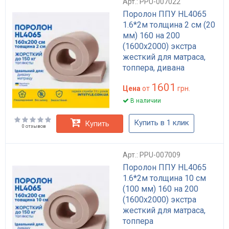
Арт.: PPU-007022
Поролон ППУ HL4065
1.6*2м толщина 2 см (20
мм) 160 на 200
(1600х2000) экстра
жесткий для матраса,
топпера, дивана
1601
Цена
от
грн.
В наличии
Купить в 1 клик
Купить
0 отзывов
Арт.: PPU-007009
Поролон ППУ HL4065
1.6*2м толщина 10 см
(100 мм) 160 на 200
(1600х2000) экстра
жесткий для матраса,
топпера