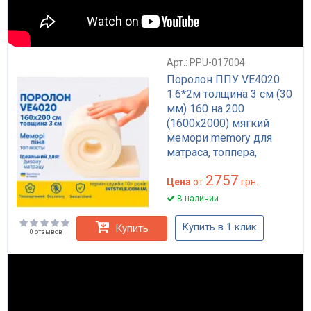
Арт.: PPU-017004
Поролон ППУ VE4020
1.6*2м толщина 3 см (30
мм) 160 на 200
(1600х2000) мягкий
мемори memory для
матраса, топпера,
дивана
2757
Цена
от
грн.
В наличии
Купить в 1 клик
Купить
0 отзывов