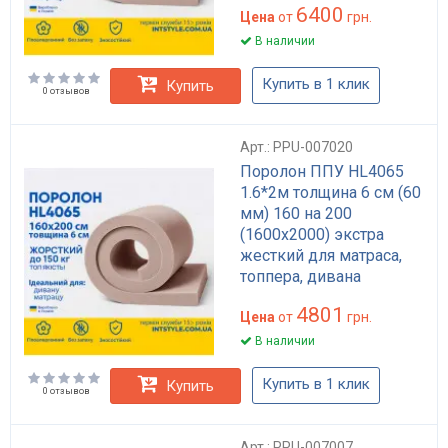
6400
Цена
от
грн.
В наличии
Купить в 1 клик
Купить
0 отзывов
Арт.: PPU-007020
Поролон ППУ HL4065
1.6*2м толщина 6 см (60
мм) 160 на 200
(1600х2000) экстра
жесткий для матраса,
топпера, дивана
4801
Цена
от
грн.
В наличии
Купить в 1 клик
Купить
0 отзывов
Арт.: PPU-007007