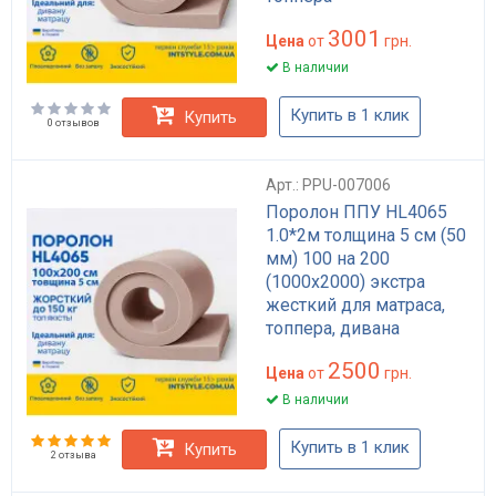
3001
Цена
от
грн.
В наличии
Купить в 1 клик
Купить
0 отзывов
Арт.: PPU-007006
Поролон ППУ HL4065
1.0*2м толщина 5 см (50
мм) 100 на 200
(1000х2000) экстра
жесткий для матраса,
топпера, дивана
2500
Цена
от
грн.
В наличии
Купить в 1 клик
Купить
2 отзыва