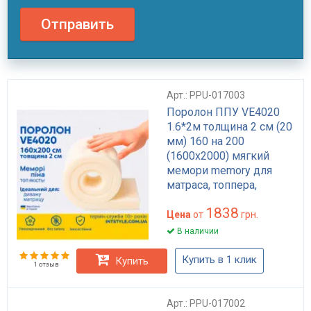
Отправить
Арт.: PPU-017003
Поролон ППУ VE4020
1.6*2м толщина 2 см (20
мм) 160 на 200
(1600х2000) мягкий
мемори memory для
матраса, топпера,
дивана
1838
Цена
от
грн.
В наличии
Купить в 1 клик
Купить
1 отзыв
Арт.: PPU-017002