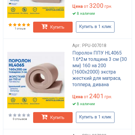
3200
Цена
от
грн.
В наличии
Купить в 1 клик
Купить
1 отзыв
Арт.: PPU-007018
Поролон ППУ HL4065
1.6*2м толщина 3 см (30
мм) 160 на 200
(1600х2000) экстра
жесткий для матраса,
топпера, дивана
2401
Цена
от
грн.
В наличии
Купить в 1 клик
Купить
0 отзывов