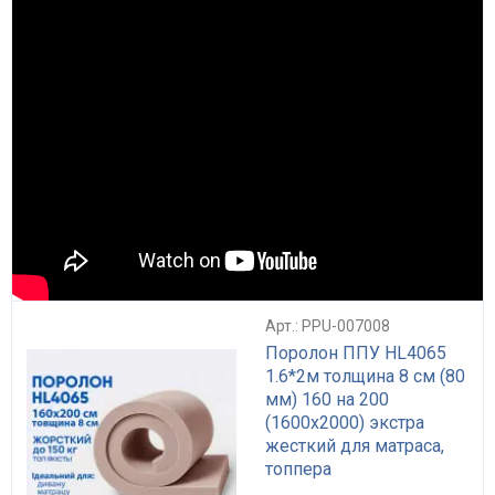
Арт.: PPU-007008
Поролон ППУ HL4065
1.6*2м толщина 8 см (80
мм) 160 на 200
(1600х2000) экстра
жесткий для матраса,
топпера