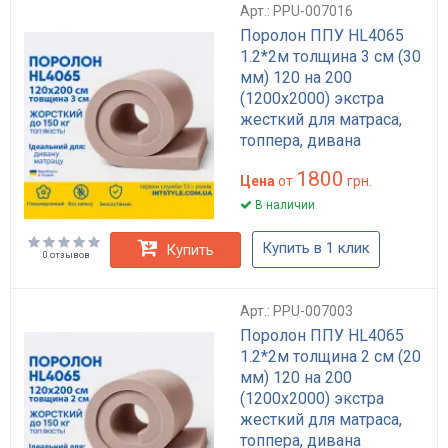
Арт.: PPU-007016
Поролон ППУ HL4065
1.2*2м толщина 3 см (30
мм) 120 на 200
(1200х2000) экстра
жесткий для матраса,
топпера, дивана
1800
Цена
от
грн.
В наличии
Купить в 1 клик
Купить
0 отзывов
Арт.: PPU-007003
Поролон ППУ HL4065
1.2*2м толщина 2 см (20
мм) 120 на 200
(1200х2000) экстра
жесткий для матраса,
топпера, дивана