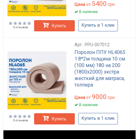
5400
Цена
от
грн.
В наличии
Купить в 1 клик
Купить
0 отзывов
Арт.: PPU-007012
Поролон ППУ HL4065
1.8*2м толщина 10 см
(100 мм) 180 на 200
(1800х2000) экстра
жесткий для матраса,
топпера
9000
Цена
от
грн.
В наличии
Купить в 1 клик
Купить
0 отзывов