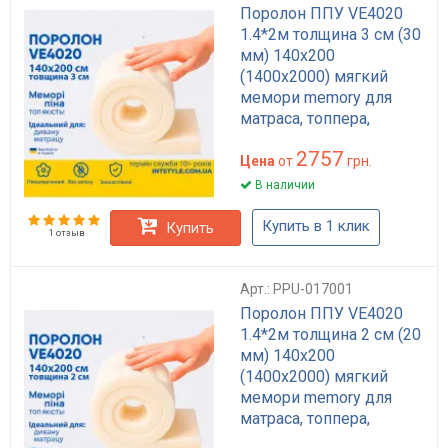
Поролон ППУ VE4020
1.4*2м толщина 3 см (30
мм) 140х200
(1400х2000) мягкий
мемори memory для
матраса, топпера,
дивана
2757
Цена
от
грн.
В наличии
Купить в 1 клик
Купить
1 отзыв
Арт.: PPU-017001
Поролон ППУ VE4020
1.4*2м толщина 2 см (20
мм) 140х200
(1400х2000) мягкий
мемори memory для
матраса, топпера,
дивана