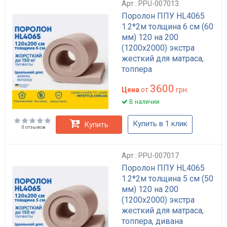
Арт.: PPU-007013
Поролон ППУ HL4065
1.2*2м толщина 6 см (60
мм) 120 на 200
(1200х2000) экстра
жесткий для матраса,
топпера
3600
Цена
от
грн.
В наличии
Купить в 1 клик
Купить
0 отзывов
Арт.: PPU-007017
Поролон ППУ HL4065
1.2*2м толщина 5 см (50
мм) 120 на 200
(1200х2000) экстра
жесткий для матраса,
топпера, дивана