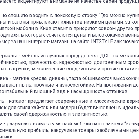
 всего акцентируют внимание на качестве своей продукци
 не спешите вводить в поисковую строку “Где можно купит
ны и салоны привлекают клиентов низкими ценами, за ко
мягкой мебели в Киев ставит в приоритет совсем другие 
одителя, в которых сочетаются цены и высококачественн
 через наш интернет-магазин на сайте INTSTYLE заключаю
ериалы - мебель из лучших пород дерева, ДСП, на металл
ойчивостью, прочностью, надежностью, долговечным сро
ые нагрузки, механические воздействия и прочие негатив
вка - мягкие кресла, диваны, тахта обшиваются высокока
тывают пыль, прочные и износостойкие. На протяжении дол
зентабельный внешний вид и насыщенность оттенков.
ль - каталог предлагает современные и классические вар
лок для стиля хай-тек или модерн будет выполнен в идеаль
влять своей сдержанностью и элегантностью.
а - разумная стоимость мягкой мебели наш главный “козы
симальную прибыль, накручивая товары заоблачными цен
итики.