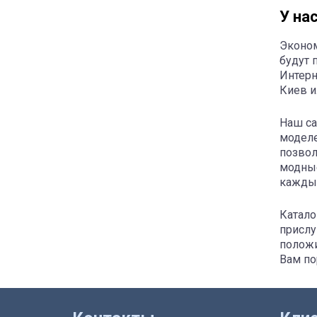
У на
Эконом
будут 
Интерн
Киев и
Наш са
моделе
позвол
модные
каждый
Катало
прислу
положи
Вам по