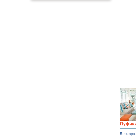
Пуфик
Бескарк