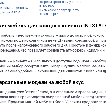
секреты простого и уютного
сом
интерьера
итель НСТ АЛЬЯНС
В чем секрет популярности
одитель GSDM
стиля Лофт?
ая мебель для каждого клиента INTSTYL
 мебель - неотъемлемая часть жилого дома или офисного 
 можно по демократичной цене. Диваны, кресла, софы при
уть после напряженного рабочего дня. Простые и функцио
помещения, что позволяет создавать атмосферу идиллии и 
нашим клиентам было легко и доступно подбирать необх
йший выбор ассортимента. Теперь купить мягкую мебель в
иться еще удобней и экономней для клиентов Киева или др
ерсальные модели на любой вкус
аш диван уже “отжил” свое, а в стареньком кресле видны 
ская линия производства современной мебели предлагает
иям. Продажа мягкой мебели (Киев, Украина) представле