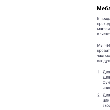
Мебл
В прод
проход
магази
клиент
Мы чет
кроват
частью
следую
Для
Див
фун
спи
Для
или
заб