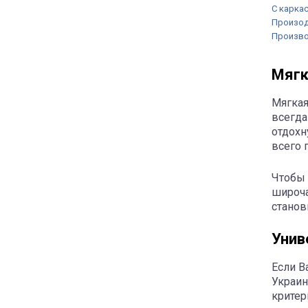
С карка
Произод
Произв
Мягк
Мягкая
всегда
отдохн
всего 
Чтобы 
широча
станов
Унив
Если В
Украин
критер