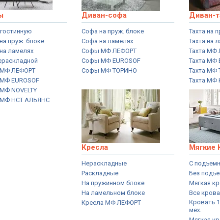
ы
Диван-софа
Диван-т
 гостинную
Софа на пруж. блоке
Тахта на 
на пруж. блоке
Софа на ламелях
Тахта на 
на ламелях
Софы МФ ЛЕФОРТ
Тахта МФ
ераскладной
Софы МФ EUROSOF
Тахта МФ
 МФ ЛЕФОРТ
Софы МФ ТОРИНО
Тахта МФ
 МФ EUROSOF
Тахта МФ
МФ NOVELTY
 МФ НСТ АЛЬЯНС
Кресла
Мягкие 
Нераскладные
С подъем
Раскладные
Без подъ
На пружинном блоке
Мягкая кр
На ламельном блоке
Все кров
Кровать 
Кресла МФ ЛЕФОРТ
мех.
Мягкая кр