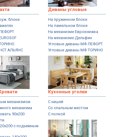
ахта
Диваны угловые
пруж. блоке
На пружинном блоке
ламелях
На ламельном блоке
 ЛЕФОРТ
На механизме Еврокнижка
 EUROSOF
На механизме Дельфин
 ТОРИНО
Угловые диваны МФ ЛЕФОРТ
 НСТ АЛЬЯНС
Угловые диваны МФ ТОРИНО
Кровати
Кухонные уголки
ным механизмом
С нишей
емного механизма
Со спальным местом
овать 90x200
С полкой
ати
120x200 с подъемным
овать 140x200