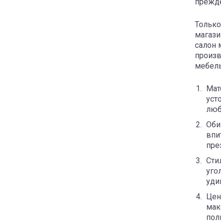
прежде
Только
магази
салон 
произв
мебель
Мат
уст
люб
Оби
впи
пре
Сти
уго
уди
Цен
мак
пол