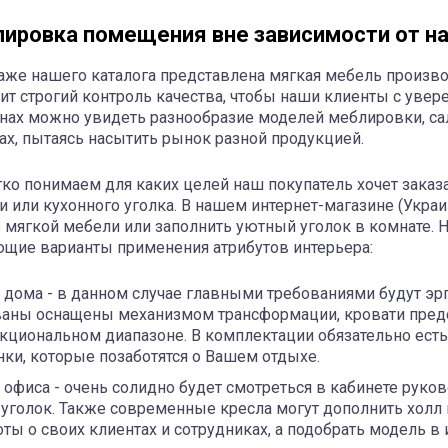
ировка помещения вне зависимости от н
аже нашего каталога представлена мягкая мебель произво
ит строгий контроль качества, чтобы наши клиенты с уве
нах можно увидеть разнообразие моделей меблировки, са
ах, пытаясь насытить рынок разной продукцией.
ко понимаем для каких целей наш покупатель хочет заказа
и или кухонного уголка. В нашем интернет-магазине (Украи
 мягкой мебели или заполнить уютный уголок в комнате. 
щие варианты применения атрибутов интерьера:
 дома - в данном случае главными требованиями будут эр
аны оснащены механизмом трансформации, кровати пред
кциональном диапазоне. В комплектации обязательно ест
нки, которые позаботятся о Вашем отдыхе.
 офиса - очень солидно будет смотреться в кабинете руко
 уголок. Также современные кресла могут дополнить холл и
оты о своих клиентах и сотрудниках, а подобрать модель в 