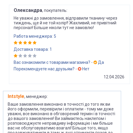
Олександра
, покупатель:
Не уважні до замовлення, відправили тканину через
тиждень, ще й не той колір!! Жахливий, не привітний
персонал! Більше ніколи тут не замовлю!
Работа менеджера: 5
Доставка товара: 1
Вас ознакомили с товарами магазина? -
Да
Порекомендуете нас друзьям? -
Нет
12.04.2026
Intstyle
, менеджер:
Ваше замовлення виконано в точності до того як ви
його оформили, перевірили і оплатили - тому ми дуже
уважні, все виконано в обговорений термін і в точності
до вашого замовлення! Ви займаєтесь наклепом і
розповсюджуєте неправдиву інформацію і ми більше
вас не обслуговуватимо взагалі! Більше того, якщо
продовжуватимете в тому ж дусі отримаєте позов до