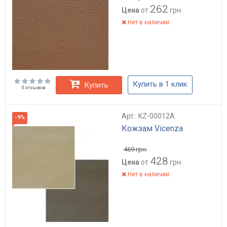
262
Цена
от
грн.
Нет в наличии
Купить в 1 клик
Купить
0 отзывов
Арт.: KZ-00012A
-9%
Кожзам Vicenza
469
грн.
428
Цена
от
грн.
Нет в наличии