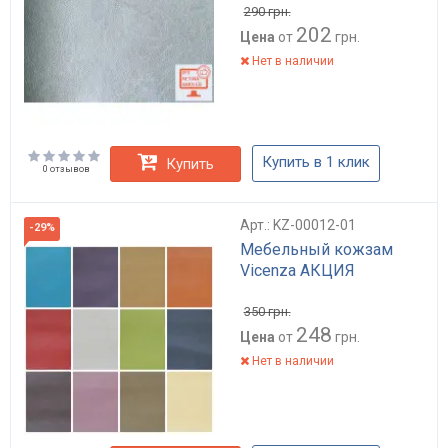
290
грн.
202
Цена
от
грн.
Нет в наличии
Купить в 1 клик
Купить
0 отзывов
Арт.: KZ-00012-01
-29%
Мебельный кожзам
Vicenza АКЦИЯ
350
грн.
248
Цена
от
грн.
Нет в наличии