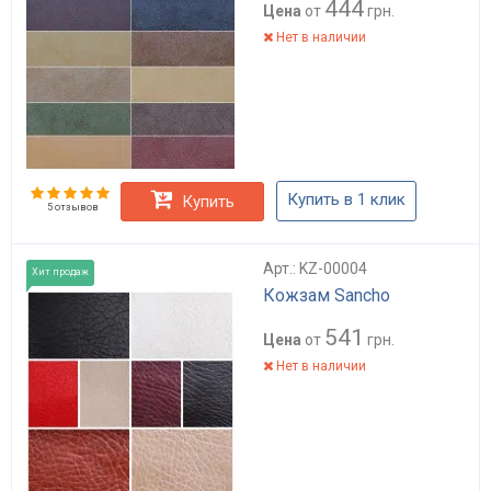
444
Цена
от
грн.
Нет в наличии
Купить в 1 клик
Купить
5 отзывов
Арт.: KZ-00004
Хит продаж
Кожзам Sancho
541
Цена
от
грн.
Нет в наличии