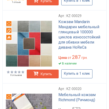
Купить в 1 клик
Купить
1 отзыв
Арт.: KZ-00029
Кожзам Mandarin
Рекомендуем
Мандарин мебельный
Вотерпруф
глянцевый 100000
циклов износостойкий
Огнестойкий
для обивки мебели
дивана HoReCa
влагостойкий
287
огнеустойчивый
Цена
от
грн.
В наличии
Купить в 1 клик
Купить
0 отзывов
Арт.: KZ-00020
Мебельный кожзам
Рекомендуем
Richmond (Ричмонд)