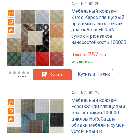
Арт.: KZ-00028
Мебельный кожзам
Рекомендуем
Karos Карос глянцевый
Вотерпруф
прочный влагостойкий
для мебели HoReCa
Огнестойкий
сумок и рюкзаков
износостойкость 100000
циклов
287
Цена
от
грн.
В наличии
Купить в 1 клик
Купить
0 отзывов
Арт.: KZ-00027
Мебельный кожзам
Рекомендуем
Fendi Фенди глянцевый
Вотерпруф
влагостойкий 100000
циклов HoReCa для
Огнестойкий
обивки мебели и сумок
устойчивый к