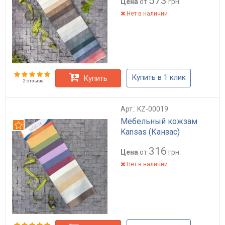
573
Цена
от
грн.
Нет в наличии
Купить в 1 клик
Купить
2 отзыва
Арт.: KZ-00019
Мебельный кожзам
Рекомендуем
Kansas (Канзас)
316
Цена
от
грн.
Нет в наличии