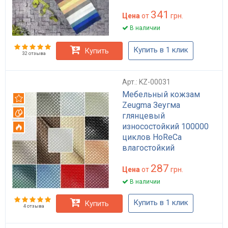
341
Цена
от
грн.
В наличии
Купить в 1 клик
Купить
32 отзыва
Арт.: KZ-00031
Мебельный кожзам
Рекомендуем
Zeugma Зеугма
Вотерпруф
глянцевый
износостойкий 100000
Огнестойкий
циклов HoReCa
влагостойкий
антиплесень для обивки
287
мебели и сумок черный
Цена
от
грн.
бежевый
В наличии
Купить в 1 клик
Купить
4 отзыва