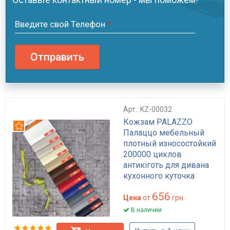
Введите свой Телефон
*
Отправить
Арт.: KZ-00032
Кожзам PALAZZO
Рекомендуем
Палаццо мебельный
плотный износостойкий
200000 циклов
антикіготь для дивана
кухонного куточка
HoReCa матовый
656
Цена
от
грн.
В наличии