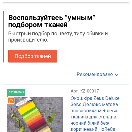
Воспользуйтесь “умным”
подбором тканей
Быстрый подбор по цвету, типу обивки и
производителю.
Подбор тканей
Рекомендовано
Арт.: KZ-00017
Хит продаж
Экошкіра Zeus Deluxe
Рекомендуем
Зевс Делюкс матова
зносостійка меблева
тканина для стільців
чорний білий беж
коричневий HoReCa