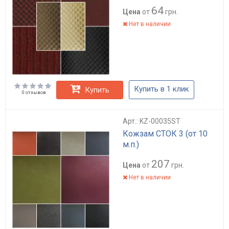
64
Цена
от
грн.
Нет в наличии
Купить в 1 клик
Купить
0 отзывов
Арт.: KZ-00035ST
Кожзам СТОК 3 (от 10
м.п.)
207
Цена
от
грн.
Нет в наличии