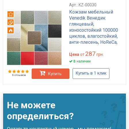
Арт.: KZ-00030
Кожзам мебельный
Рекомендуем
Venedik Венедик
Вотерпруф
глянцевый,
износостойкий 100000
Огнестойкий
циклов, влагостойкий,
анти-плесень, HoReCa,
для обивки мебели, для
287
сумок и рюкзаков
Цена
от
грн.
В наличии
Купить в 1 клик
Купить
6 отзывов
Не можете
определиться?
Оставьте контактный номер - мы поможем!