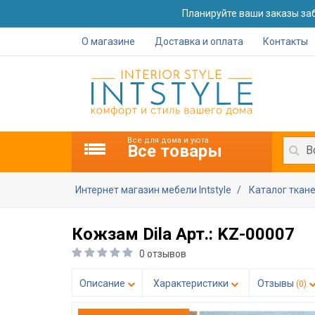
Планируйте ваши заказы заб
О магазине
Доставка и оплата
Контакты
Все для дома и уюта
Все товары
В
Интернет магазин мебели Intstyle
Каталог ткан
Кожзам Dila Арт.: KZ-00007
0 отзывов
Описание
Характеристики
Отзывы
(0)