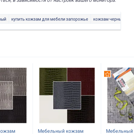
ься, в зависимости от настроек вашего монитора.
вый
купить кожзам для мебели запорожье
кожзам черный
б
Рекомендуем
кожзам
Мебельный кожзам
Мебельный 