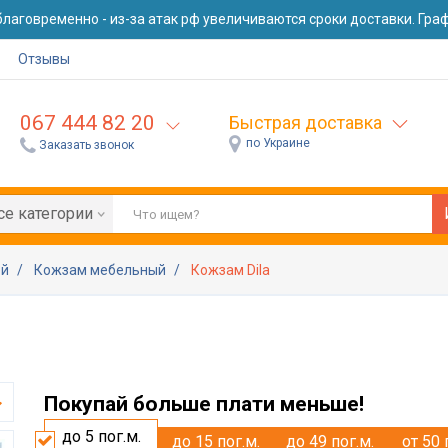
лаговременно - из-за атак рф увеличиваются сроки доставки. Графи
Отзывы
067 444 82 20
Быстрая доставка
по Украине
Заказать звонок
се категории
ей
Кожзам мебельный
Кожзам Dila
Покупай больше плати меньше!
до 5
пог.м.
до 15
пог.м.
до 49
пог.м.
от 50