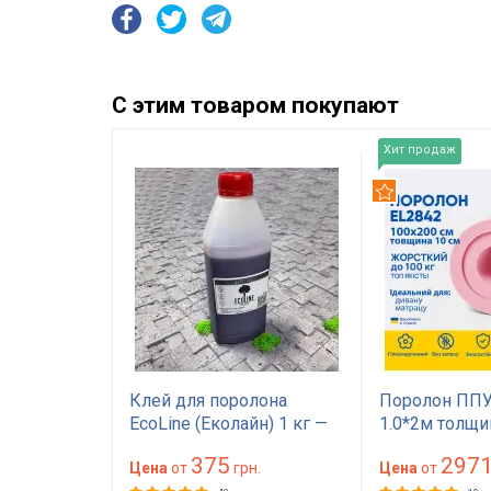
С этим товаром покупают
Хит продаж
Рекомендуем
EL2842
Клей для поролона
Поролон ППУ
а 10 см
EcoLine (Еколайн) 1 кг —
1.0*2м толщи
а 200
мебельный клей
(100 мм) 100 
375
297
есткий для
грн.
красного цвета
Цена
от
грн.
(1000х2000) 
Цена
от