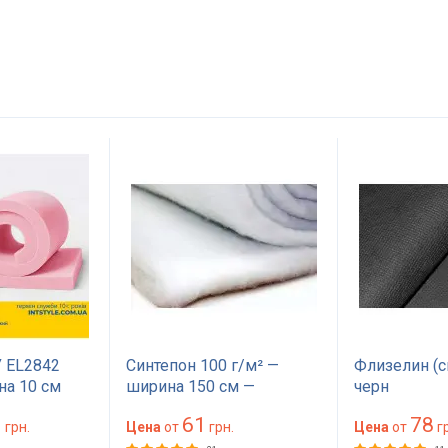
 EL2842
Синтепон 100 г/м² —
Флизелин (с
на 10 см
ширина 150 см —
черн
на 200
материал для обивки и
1
61
78
жесткий для
грн.
утепления
Цена
от
грн.
Цена
от
гр