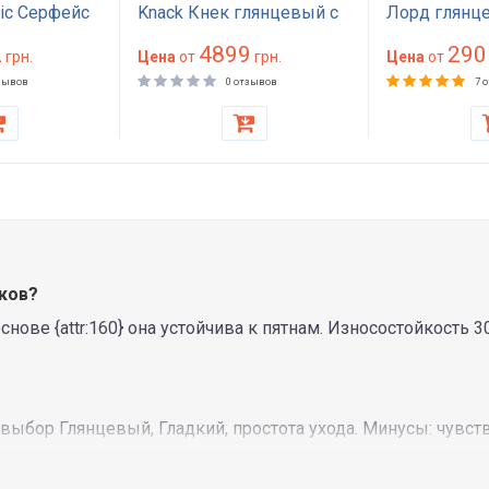
lic Серфейс
Knack Кнек глянцевый с
Лорд глянц
янцевый
тиснением рептилия
износостойк
2
4899
290
грн.
высоко износостойкий
Цена
от
грн.
циклов для
Цена
от
й для
40000 циклов для дивана
мебели дива
зывов
0 отзывов
7 
нов кресел
обивки мебели Италия
уголка HoR
ьянский
выбор цвет
в Martindale
ков?
й основе {attr:160} она устойчива к пятнам. Износостойкост
 выбор Глянцевый, Гладкий, простота ухода. Минусы: чувств