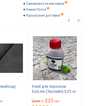
Самовывоз из магазина
Новая Почта
Курьерская доставка
Хит продаж
Рекомендуем
панбонд)
Клей для поролона
Поролон П
EcoLine (Эколайн) 0,25 кг
1.0*2м тол
— мебельный клей
мм) 100 на
225
89
н.
красного цвета
Цена
от
грн.
(1000х2000
Цена
от