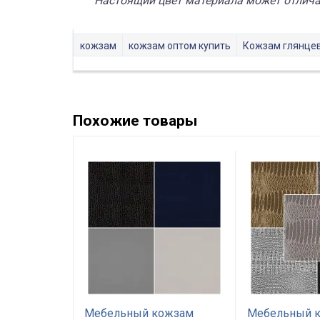
Настоящий цвет материала может отличат
кожзам
кожзам оптом купить
Кожзам глянце
Похожие товары
льный
Мебельный кожзам
Мебельный 