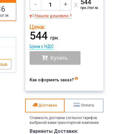
544
х
-
+
86
грн./пог.м.
ог.м.
Нашли дешевле ?
Цена:
544
грн.
Цена с НДС
Купить
тзыв
Как оформить заказ?
Доставка
Оплата
Стоимость доставки согласно тарифов
выбраной вами транспортной компании
Варианты Доставки: