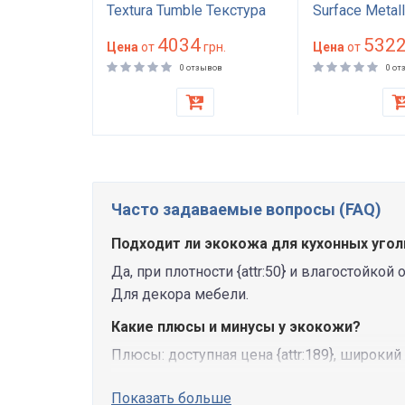
ик
Textura Tumble Текстура
Surface Metal
Тамбл глянцевый
Металлик гл
4034
532
й 100000
н.
износостойкий 40000
Цена
от
грн.
антикоготь
Цена
от
стойкий,
циклов для дивана
износостойки
ывов
0 отзывов
0 от
 HoReCa,
стульев и мебели
обивки дива
бели, для
стульев итал
аков
100000 цикло
Часто задаваемые вопросы (FAQ)
Подходит ли экокожа для кухонных угол
Да, при плотности {attr:50} и влагостойко
Для декора мебели.
Какие плюсы и минусы у экокожи?
Плюсы: доступная цена {attr:189}, широкий
Показать больше