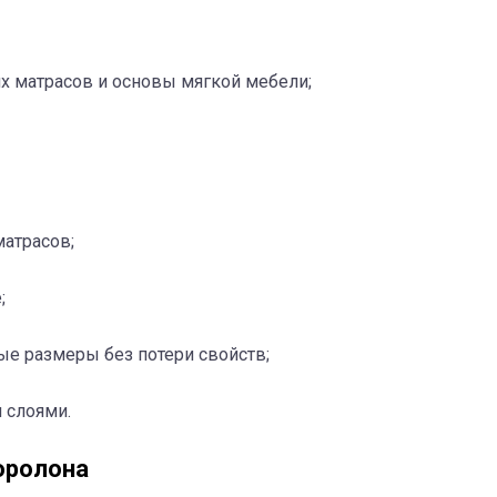
х матрасов и основы мягкой мебели;
матрасов;
;
е размеры без потери свойств;
 слоями.
оролона