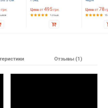
й
4
495
78
грн.
Цена
от
грн.
Цена
от
гр
зывов
1 отзыв
10
теристики
Отзывы (1)