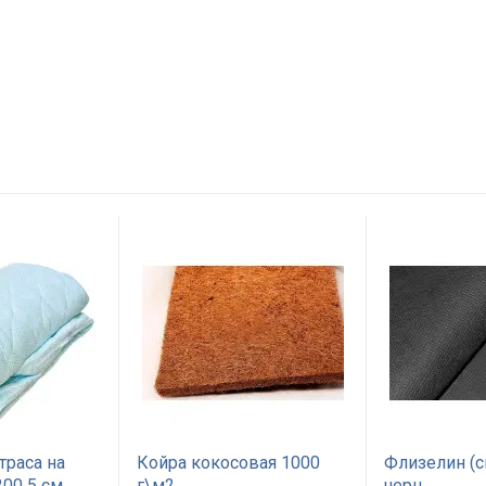
траса на
Койра кокосовая 1000
Флизелин (с
00 5 см
г\м2
черн