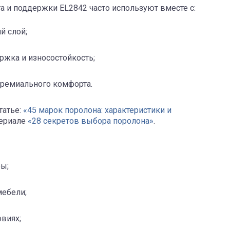
а и поддержки EL2842 часто используют вместе с:
й слой;
ржка и износостойкость;
премиального комфорта.
татье:
«45 марок поролона: характеристики и
териале
«28 секретов выбора поролона»
.
ры;
мебели;
виях;