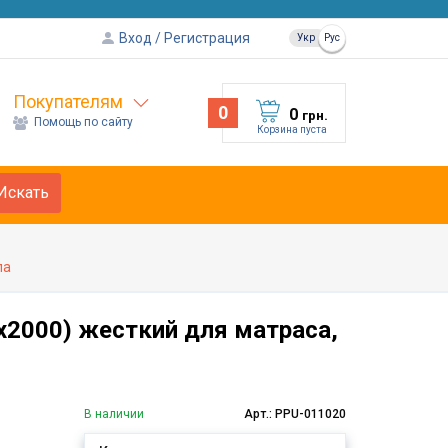
Вход
Регистрация
Укр
Рус
Покупателям
0
0
грн.
Помощь по сайту
Корзина пуста
Искать
ла
х2000) жесткий для матраса,
В наличии
Арт.: PPU-011020