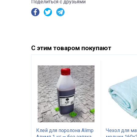
Поделиться с друзьями
С этим товаром покупают
5%
ный Great
Клей для поролона Alimp
Чехол для ма
том
Алимп 1 кг — без запаха,
молнии 160х2