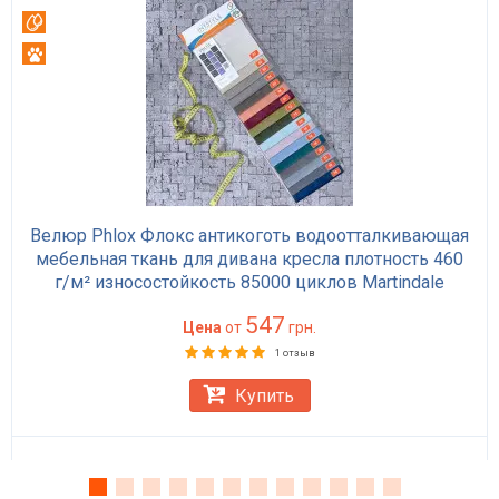
Вотерпруф
Антикоготь
Велюр Phlox Флокс антикоготь водоотталкивающая
мебельная ткань для дивана кресла плотность 460
г/м² износостойкость 85000 циклов Martindale
547
Цена
от
грн.
1 отзыв
Купить