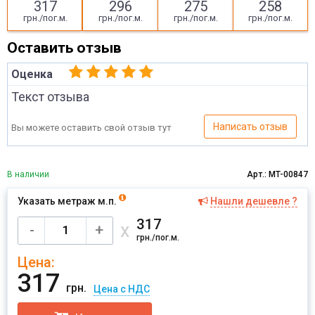
317
296
275
258
грн./пог.м.
грн./пог.м.
грн./пог.м.
грн./пог.м.
Оставить отзыв
Оценка
Текст отзыва
Написать отзыв
Вы можете оставить свой отзыв тут
В наличии
Арт.: MT-00847
Указать метраж м.п.
Нашли дешевле ?
Имя
317
х
-
+
грн./пог.м.
Цена:
Отправить
317
грн.
Цена с НДС