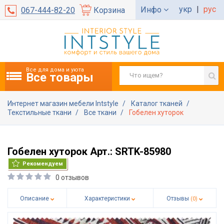
укр
|
рус
Инфо
067-444-82-20
Корзина
Все для дома и уюта
Все товары
Интернет магазин мебели Intstyle
Каталог тканей
Текстильные ткани
Все ткани
Гобелен хуторок
Гобелен хуторок Арт.: SRTK-85980
Рекомендуем
0 отзывов
Описание
Характеристики
Отзывы
(0)