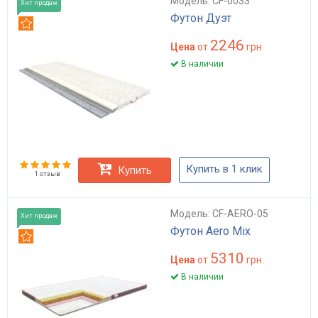
Модель: CF-0033
Хит продаж
Футон Дуэт
Рекомендуем
2246
Цена
от
грн.
В наличии
Купить в 1 клик
Купить
1 отзыв
Модель: CF-AERO-05
Хит продаж
Футон Aero Mix
Рекомендуем
5310
Цена
от
грн.
В наличии