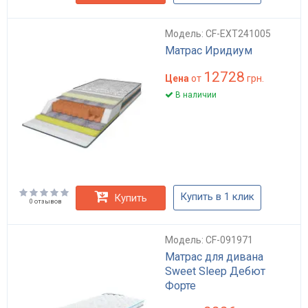
Модель: CF-EXT241005
Матрас Иридиум
12728
Цена
от
грн.
В наличии
Купить в 1 клик
Купить
0 отзывов
Модель: CF-091971
Матрас для дивана
Sweet Sleep Дебют
Форте