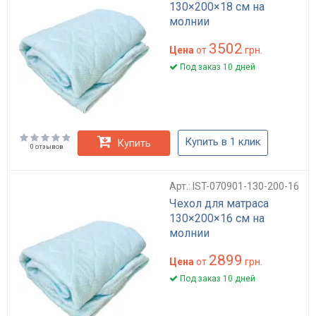
130×200×18 см на
молнии
3502
Цена
от
грн.
Под заказ 10 дней
Купить в 1 клик
Купить
0 отзывов
Арт.: IST-070901-130-200-16
Чехол для матраса
130×200×16 см на
молнии
2899
Цена
от
грн.
Под заказ 10 дней