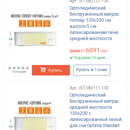
Арт.: IST-082121-130
Ортопедический
беспружинный матрас
топпер 130x200 см
высота 5 см
латексированная пена
средней жесткости
Оптима Стандарт
6091
Цена
от
грн.
Под заказ 10 дней
Купить в 1 клик
Купить
0 отзывов
Арт.: IST-082111-130
Ортопедический
беспружинный матрас
средней жесткости
130x200 с
латексированной пеной
для сна Optima Standart