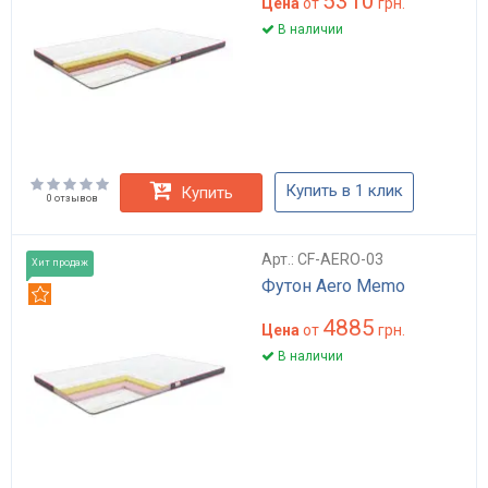
5310
Цена
от
грн.
В наличии
Купить в 1 клик
Купить
0 отзывов
Арт.: CF-AERO-03
Хит продаж
Футон Aero Memo
Рекомендуем
4885
Цена
от
грн.
В наличии