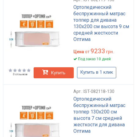
Ортопедический
беспружинный матрас
топпер для дивана
130x200 см высота 9 см
средней жесткости
Оптима
9233
Цена
от
грн.
Под заказ 10 дней
Купить в 1 клик
Купить
0 отзывов
Арт.: IST-082118-130
Ортопедический
беспружинный матрас
топпер 130x200 см
высота 7 см средней
жесткости для дивана
Оптима