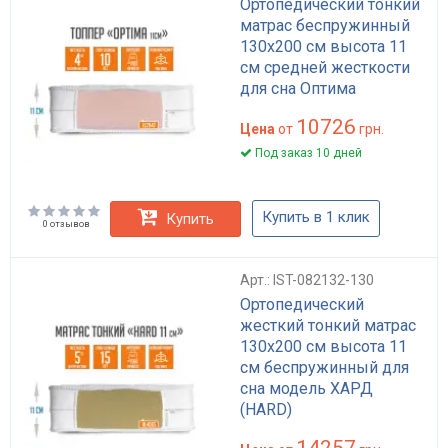
Ортопедический тонкий
матрас беспружинный
130x200 см высота 11
см средней жесткости
для сна Оптима
10726
Цена
от
грн.
Под заказ 10 дней
Купить в 1 клик
Купить
0 отзывов
Арт.: IST-082132-130
Ортопедический
жесткий тонкий матрас
130x200 см высота 11
см беспружинный для
сна модель ХАРД
(HARD)
14257