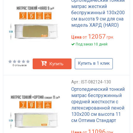
Ортопедический тонкий
матрас жесткий
беспружинный 130x200
см высота 9 см для сна
модель ХАРД (HARD)
12057
Цена
от
грн.
Под заказ 10 дней
Купить в 1 клик
Купить
0 отзывов
Арт.: IST-082124-130
Ортопедический тонкий
матрас беспружинный
средней жесткости с
латексированной пеной
130x200 см высота 11
см Оптима Стандарт
11096
Цена
от
грн.