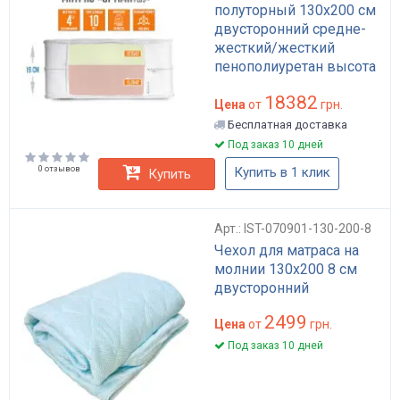
полуторный 130x200 см
двусторонний средне-
жесткий/жесткий
пенополиуретан высота
19 см Optima Plus
18382
Цена
от
грн.
Бесплатная доставка
Под заказ 10 дней
0 отзывов
Купить в 1 клик
Купить
Арт.: IST-070901-130-200-8
Чехол для матраса на
молнии 130х200 8 см
двусторонний
2499
Цена
от
грн.
Под заказ 10 дней