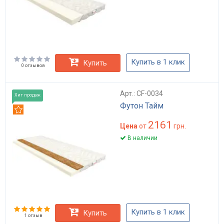
Купить в 1 клик
Купить
0 отзывов
Арт.: CF-0034
Хит продаж
Футон Тайм
Рекомендуем
2161
Цена
от
грн.
В наличии
Купить в 1 клик
Купить
1 отзыв