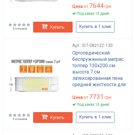
7644
Цена
от
грн.
Под заказ 10 дней
Купить в 1 клик
Купить
0 отзывов
Арт.: IST-082122-130
Ортопедический
беспружинный матрас
топпер 130x200 см
высота 7 см
латексированная пена
средней жесткости для
дивана Оптима Стандарт
7731
Цена
от
грн.
Под заказ 10 дней
Купить в 1 клик
Купить
0 отзывов