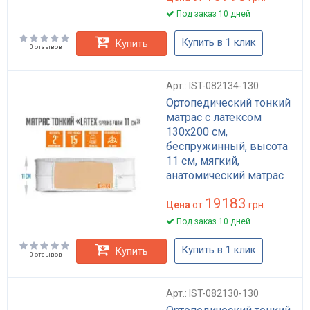
Латекс Spring Foam
Под заказ 10 дней
Купить в 1 клик
Купить
0 отзывов
Арт.: IST-082134-130
Ортопедический тонкий
матрас с латексом
130x200 см,
беспружинный, высота
11 см, мягкий,
анатомический матрас
Spring Foam
19183
Цена
от
грн.
Под заказ 10 дней
Купить в 1 клик
Купить
0 отзывов
Арт.: IST-082130-130