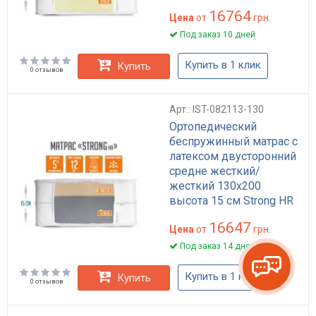
16764
Цена
от
грн.
Под заказ 10 дней
Купить в 1 клик
Купить
0 отзывов
Арт.: IST-082113-130
Ортопедический
беспружинный матрас с
латексом двусторонний
средне жесткий/
жесткий 130x200
высота 15 см Strong HR
16647
Цена
от
грн.
Под заказ 14 дней
Купить в 1 клик
Купить
0 отзывов