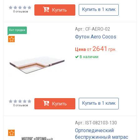
Купить в 1 клик
Купить
0 отзывов
Арт.: CF-AERO-02
Хит продаж
Футон Aero Cocos
Рекомендуем
2641
Цена
от
грн.
В наличии
Купить в 1 клик
Купить
0 отзывов
Арт.: IST-082103-130
Ортопедический
Рекомендуем
беспружинный матрас