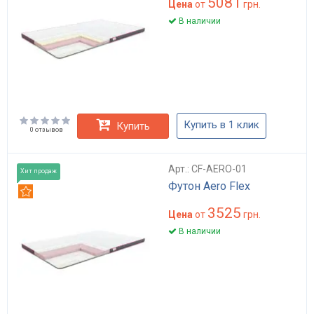
5081
Цена
от
грн.
В наличии
Купить в 1 клик
Купить
0 отзывов
Арт.: CF-AERO-01
Хит продаж
Футон Aero Flex
Рекомендуем
3525
Цена
от
грн.
В наличии