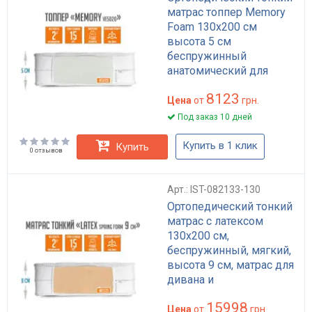
матрас топпер Memory
Foam 130x200 см
высота 5 см
беспружинный
анатомический для
дивана
8123
Цена
от
грн.
Под заказ 10 дней
Купить в 1 клик
Купить
0 отзывов
Арт.: IST-082133-130
Ортопедический тонкий
матрас с латексом
130x200 см,
беспружинный, мягкий,
высота 9 см, матрас для
дивана и
дополнительного
15998
спального места Токий
Цена
от
грн.