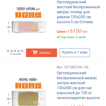
Ортопедический
жесткий беспружинный
матрас топпер для
дивана 130x200 см
высота 5 см Оптима
6150
Цена
от
грн.
Под заказ 10 дней
Купить в 1 клик
Купить
0 отзывов
Арт.: IST-082104-130
Ортопедический
беспружинный матрас
экстра-жесткий
130x200 см для сна
взрослый до 150 кг
пенополиуретан высота
15 см модель Хард