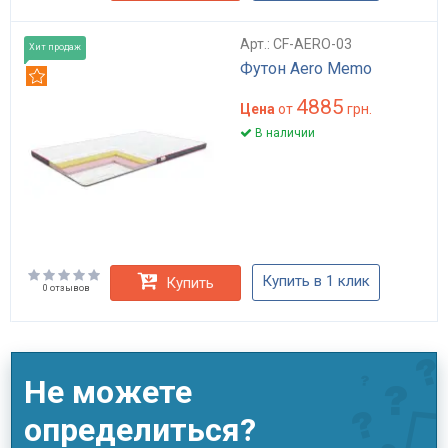
Арт.: CF-AERO-03
Хит продаж
Футон Aero Memo
Рекомендуем
4885
Цена
от
грн.
В наличии
Купить в 1 клик
Купить
0 отзывов
Не можете
определиться?