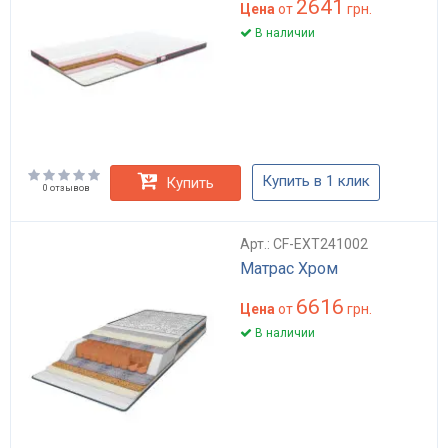
2641
Цена
от
грн.
В наличии
Купить в 1 клик
Купить
0 отзывов
Арт.: CF-EXT241002
Матрас Хром
6616
Цена
от
грн.
В наличии