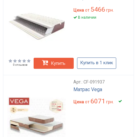
5466
Цена
от
грн.
В наличии
Купить в 1 клик
Купить
0 отзывов
Арт.: CF-091937
Матрас Vega
6071
Цена
от
грн.