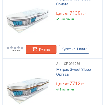
Соната
7139
Цена
от
грн.
В наличии
Купить в 1 клик
Купить
0 отзывов
Арт.: CF-091956
Матрас Sweet Sleep
Октава
7712
Цена
от
грн.
В наличии