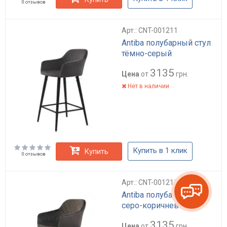
0 отзывов
Арт.: CNT-001211
Antiba полубарный стул
тёмно-серый
3135
Цена
от
грн.
Нет в наличии
Купить в 1 клик
Купить
0 отзывов
Арт.: CNT-001210
Antiba полубарный стул
серо-коричневый
3135
Цена
от
грн.