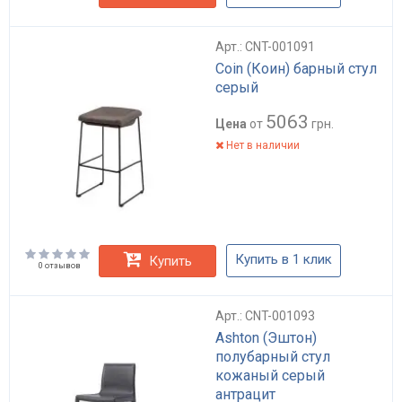
Арт.: CNT-001091
Coin (Коин) барный стул
серый
5063
Цена
от
грн.
Нет в наличии
Купить в 1 клик
Купить
0 отзывов
Арт.: CNT-001093
Ashton (Эштон)
полубарный стул
кожаный серый
антрацит