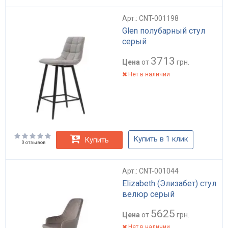
Арт.: CNT-001198
Glen полубарный стул
серый
3713
Цена
от
грн.
Нет в наличии
Купить в 1 клик
Купить
0 отзывов
Арт.: CNT-001044
Elizabeth (Элизабет) стул
велюр серый
5625
Цена
от
грн.
Нет в наличии