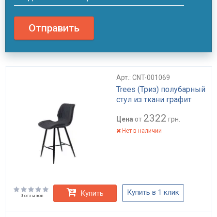
Отправить
Арт.: CNT-001069
Trees (Триз) полубарный
стул из ткани графит
2322
Цена
от
грн.
Нет в наличии
Купить в 1 клик
Купить
0 отзывов