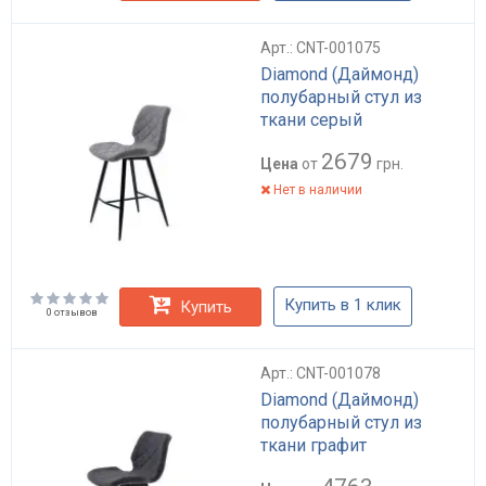
Арт.: CNT-001075
Diamond (Даймонд)
полубарный стул из
ткани серый
2679
Цена
от
грн.
Нет в наличии
Купить в 1 клик
Купить
0 отзывов
Арт.: CNT-001078
Diamond (Даймонд)
полубарный стул из
ткани графит