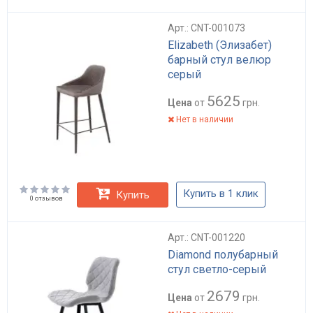
Арт.: CNT-001073
Elizabeth (Элизабет)
барный стул велюр
серый
5625
Цена
от
грн.
Нет в наличии
Купить в 1 клик
Купить
0 отзывов
Арт.: CNT-001220
Diamond полубарный
стул светло-серый
2679
Цена
от
грн.