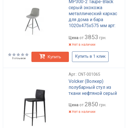
MP300-2 Taupe-Black
серый экокожа
металлический каркас
для дома и бара
1020х475х575 мм арт:
APP-ST056
3853
Цена
от
грн.
Нет в наличии
Купить в 1 клик
Купить
0 отзывов
Арт.: CNT-001065
Volcker (Волкер)
полубарный стул из
ткани нефтяной серый
2850
Цена
от
грн.
Нет в наличии