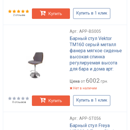
Купить в 1 клик
Купить
2 отзыва
Арт.: APP-BS005
Барный стул Vektor
TM160 серый металл
фанера мягкое сиденье
высокая спинка
регулируемая высота
для бара и дома арт:
APP-BS005
6002
Цена
от
грн.
Нет в наличии
Купить в 1 клик
Купить
0 отзывов
Арт.: APP-ST056
Барный стул Freya