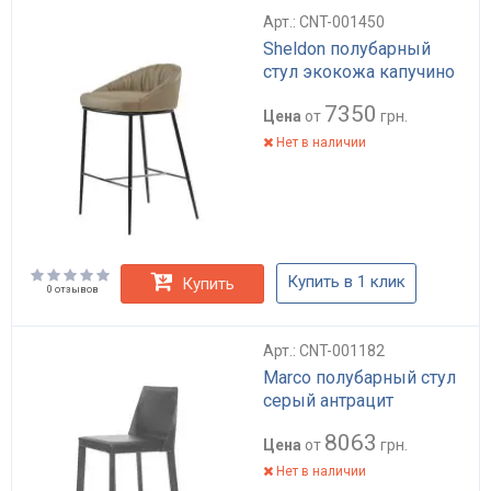
Арт.: CNT-001450
Sheldon полубарный
стул экокожа капучино
7350
Цена
от
грн.
Нет в наличии
Купить в 1 клик
Купить
0 отзывов
Арт.: CNT-001182
Marco полубарный стул
серый антрацит
8063
Цена
от
грн.
Нет в наличии