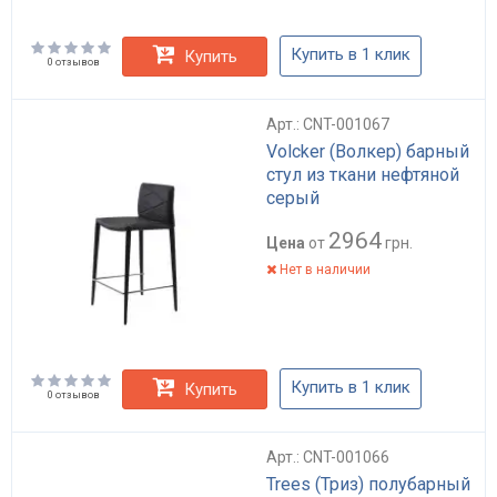
Купить в 1 клик
Купить
0 отзывов
Арт.: CNT-001067
Volcker (Волкер) барный
стул из ткани нефтяной
серый
2964
Цена
от
грн.
Нет в наличии
Купить в 1 клик
Купить
0 отзывов
Арт.: CNT-001066
Trees (Триз) полубарный