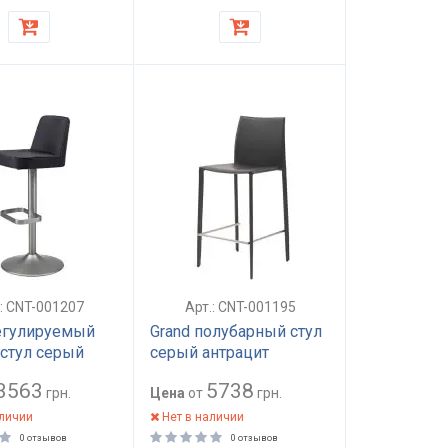
.: CNT-001207
Арт.: CNT-001195
егулируемый
Grand полубарный стул
стул серый
серый антрацит
3563
5738
грн.
Цена
от
грн.
аличии
Нет в наличии
0 отзывов
0 отзывов