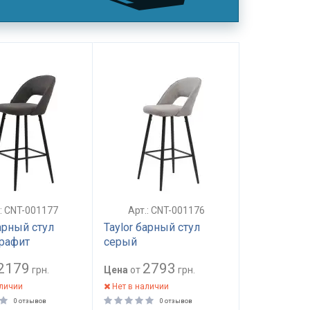
.: CNT-001177
Арт.: CNT-001176
барный стул
Taylor барный стул
рафит
серый
2179
2793
грн.
Цена
от
грн.
аличии
Нет в наличии
0 отзывов
0 отзывов