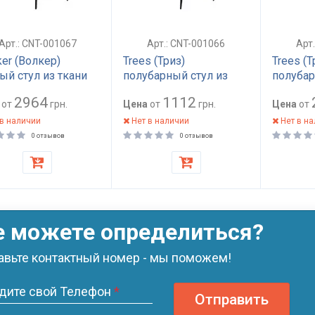
Арт.: CNT-001067
Арт.: CNT-001066
Арт
ker (Волкер)
Trees (Триз)
Trees (Т
ый стул из ткани
полубарный стул из
полубар
яной серый
ткани серый
ткани г
2964
1112
от
грн.
Цена
от
грн.
Цена
от
в наличии
Нет в наличии
Нет в н
0 отзывов
0 отзывов
е можете определиться?
авьте контактный номер - мы поможем!
дите свой Телефон
*
Отправить