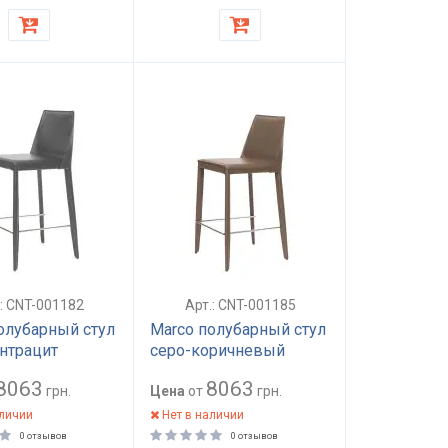
.: CNT-001182
Арт.: CNT-001185
олубарный стул
Marco полубарный стул
нтрацит
серо-коричневый
8063
8063
грн.
Цена
от
грн.
аличии
Нет в наличии
0 отзывов
0 отзывов