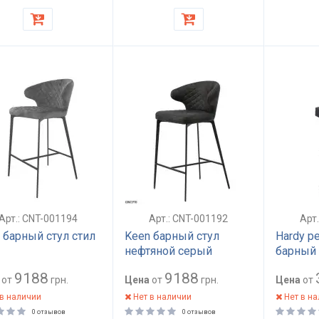
Арт.: CNT-001194
Арт.: CNT-001192
Арт
 барный стул стил
Keen барный стул
Hardy р
нефтяной серый
барный 
графит
9188
9188
от
грн.
Цена
от
грн.
Цена
от
в наличии
Нет в наличии
Нет в н
0 отзывов
0 отзывов