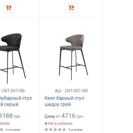
.: CNT-001186
Арт.: CNT-001189
лубарный стул
Keen барный стул
ой серый
шедоу грей
9188
4716
грн.
Цена
от
грн.
аличии
Нет в наличии
0 отзывов
0 отзывов