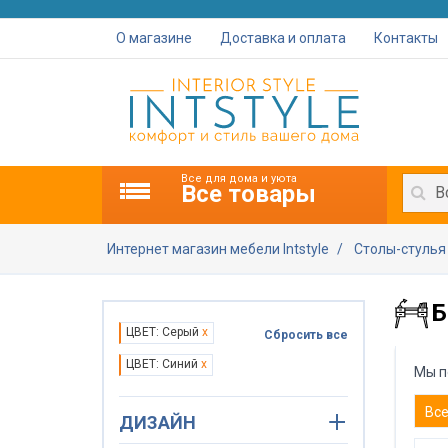
О магазине
Доставка и оплата
Контакты
Все для дома и уюта
Все товары
В
Интернет магазин мебели Intstyle
Столы-стуль
Б
ЦВЕТ: Серый
x
Сбросить все
ЦВЕТ: Синий
x
Мы п
Вс
ДИЗАЙН