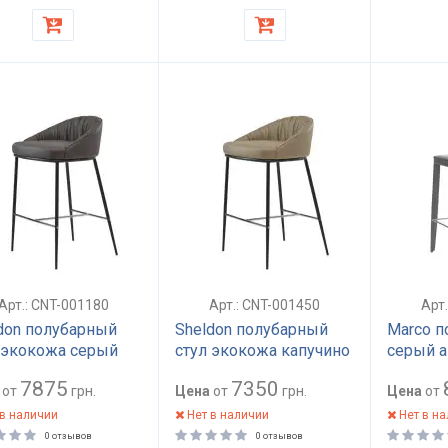
Арт.: CNT-001180
Арт.: CNT-001450
Арт
don полубарный
Sheldon полубарный
Marco п
 экокожа серый
стул экокожа капучино
серый а
ит
7875
7350
от
грн.
Цена
от
грн.
Цена
от
в наличии
Нет в наличии
Нет в н
0 отзывов
0 отзывов