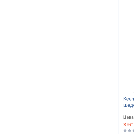
Keen
шедо
Цена
Нет 