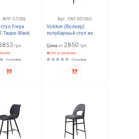
.: APP-ST056
Арт.: CNT-001065
стул Freya
Volcker (Волкер)
 Taupe-Black
полубарный стул из
экокожа
ткани нефтяной серый
3853
2850
ческий каркас
грн.
Цена
от
грн.
а и бара
аличии
Нет в наличии
5х575 мм арт:
0 отзывов
0 отзывов
056