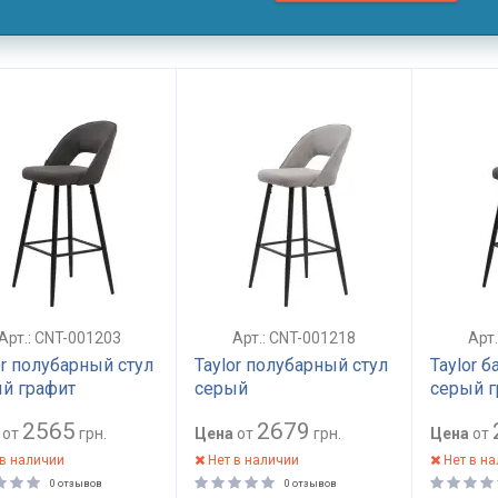
Арт.: CNT-001203
Арт.: CNT-001218
Арт
or полубарный стул
Taylor полубарный стул
Taylor 
й графит
серый
серый г
2565
2679
от
грн.
Цена
от
грн.
Цена
от
в наличии
Нет в наличии
Нет в н
0 отзывов
0 отзывов