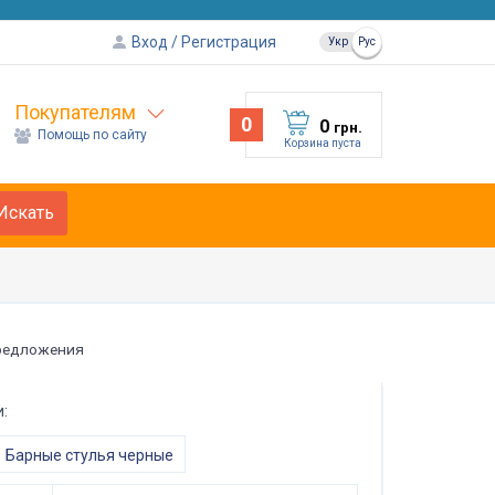
Вход
Регистрация
Укр
Рус
Покупателям
0
0
грн.
Помощь по сайту
Корзина пуста
Искать
редложения
:
Барные стулья черные