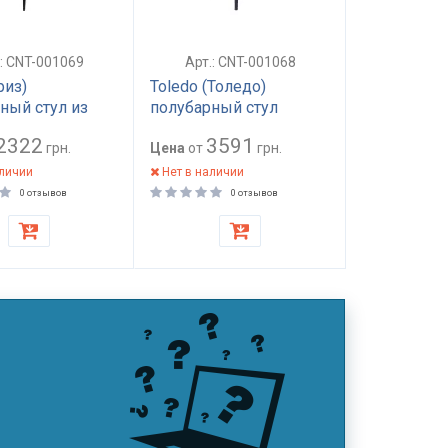
.: CNT-001069
Арт.: CNT-001068
риз)
Toledo (Толедо)
ный стул из
полубарный стул
рафит
кожзам серый графит
2322
3591
грн.
Цена
от
грн.
аличии
Нет в наличии
0 отзывов
0 отзывов