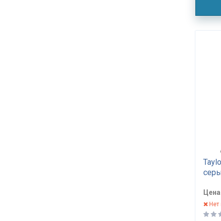
Tayl
серы
Цена
Нет 