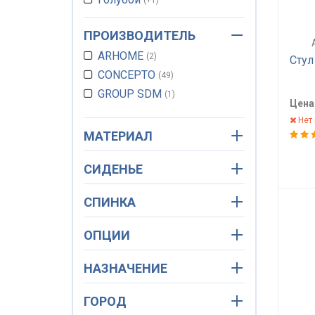
Зеленый
+5
ПРОИЗВОДИТЕЛЬ
Золотой
+1
ARHOME
Красный
2
+5
Стул
CONCEPTO
Бордовый
49
+2
GROUP SDM
Молочный
1
+1
Цена
Бирюзовый
+2
Нет 
Оранжевый
+1
МАТЕРИАЛ
Салатовый
+4
СИДЕНЬЕ
Коричневый
+20
Серо-голубой
+1
СПИНКА
ОПЦИИ
НАЗНАЧЕНИЕ
ГОРОД