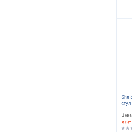
Shel
стул
граф
Цена
Нет 