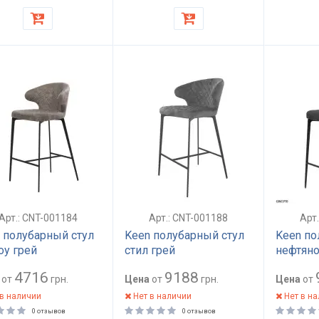
Арт.: CNT-001184
Арт.: CNT-001188
Арт
 полубарный стул
Keen полубарный стул
Keen по
у грей
стил грей
нефтян
4716
9188
от
грн.
Цена
от
грн.
Цена
от
в наличии
Нет в наличии
Нет в н
0 отзывов
0 отзывов