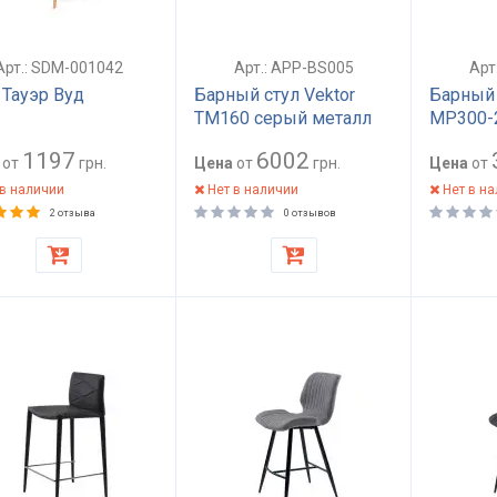
Арт.: SDM-001042
Арт.: APP-BS005
Арт
 Тауэр Вуд
Барный стул Vektor
Барный 
TM160 серый металл
MP300-2
фанера мягкое
серый 
1197
6002
от
грн.
сиденье высокая
Цена
от
грн.
металли
Цена
от
спинка регулируемая
для дом
в наличии
Нет в наличии
Нет в н
высота для бара и
1020х47
2 отзыва
0 отзывов
дома арт: APP-BS005
APP-ST