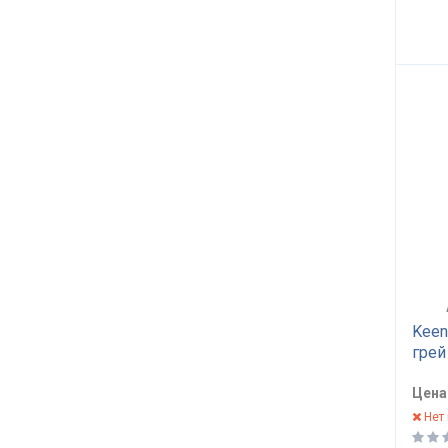
Keen
грей
Цена
Нет 