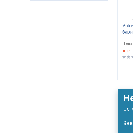
Volc
барн
нефт
Цена
Нет 
Н
Ост
Вве