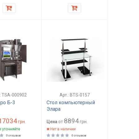
.: TSA-000902
Арт.: BTS-0157
ро Б-3
Стол компьютерный
Элара
17034
8894
грн.
Цена
от
грн.
 уточняйте
Нет в наличии
0 отзывов
0 отзывов