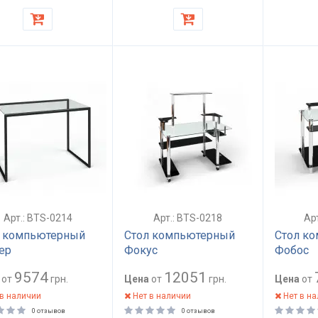
Арт.: BTS-0214
Арт.: BTS-0218
Ар
л компьютерный
Стол компьютерный
Стол к
ер
Фокус
Фобос
9574
12051
от
грн.
Цена
от
грн.
Цена
от
в наличии
Нет в наличии
Нет в н
0 отзывов
0 отзывов