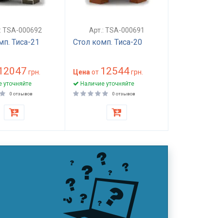
.: TSA-000692
Арт.: TSA-000691
мп. Тиса-21
Стол комп. Тиса-20
12047
12544
грн.
Цена
от
грн.
 уточняйте
Наличие уточняйте
0 отзывов
0 отзывов