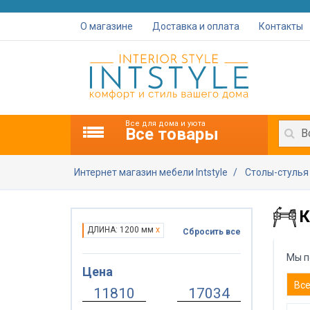
О магазине
Доставка и оплата
Контакты
Все для дома и уюта
Все товары
В
Интернет магазин мебели Intstyle
Столы-стуль
К
ДЛИНА: 1200 мм
x
Сбросить все
Мы п
Цена
Вс