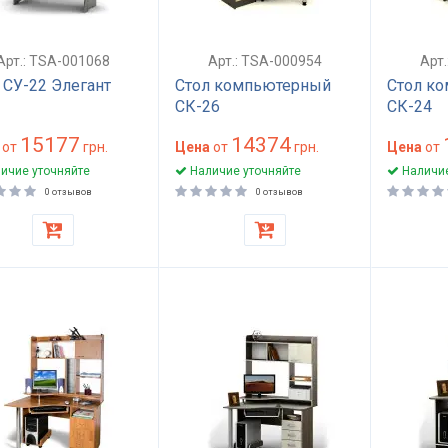
Арт.: TSA-001068
Арт.: TSA-000954
Арт
 СУ-22 Элегант
Стол компьютерный
Стол к
СК-26
СК-24
15177
14374
от
грн.
Цена
от
грн.
Цена
от
ичие уточняйте
Наличие уточняйте
Наличие
0 отзывов
0 отзывов