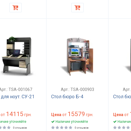
Арт.: TSA-001067
Арт.: TSA-000903
Арт
 для ноут. СУ-21
Стол бюро Б-4
Стол бю
14115
15579
от
грн.
Цена
от
грн.
Цена
от
ичие уточняйте
Наличие уточняйте
Наличие
0 отзывов
0 отзывов