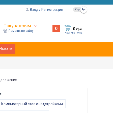
Вход
Регистрация
Укр
Рус
Покупателям
0
0
грн.
Помощь по сайту
Корзина пуста
Искать
едложения
:
Компьютерный стол с надстройками