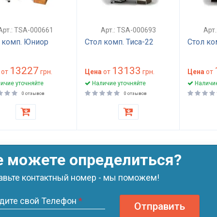
Арт.: TSA-000661
Арт.: TSA-000693
Арт
 комп. Юниор
Стол комп. Тиса-22
Стол ко
13227
13133
от
грн.
Цена
от
грн.
Цена
от
ичие уточняйте
Наличие уточняйте
Наличие
0 отзывов
0 отзывов
е можете определиться?
авьте контактный номер - мы поможем!
дите свой Телефон
*
Отправить