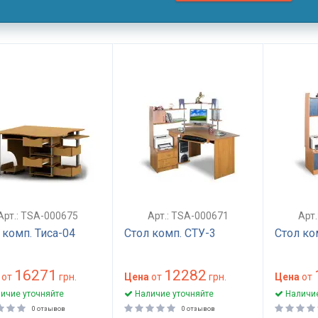
Арт.: TSA-000675
Арт.: TSA-000671
Арт
 комп. Тиса-04
Стол комп. СТУ-3
Стол ко
16271
12282
от
грн.
Цена
от
грн.
Цена
от
ичие уточняйте
Наличие уточняйте
Наличие
0 отзывов
0 отзывов