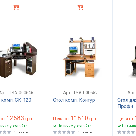
Арт.: TSA-000646
Арт.: TSA-000652
Арт
 комп. СК-120
Стол комп. Контур
Стол дл
Профи
12683
11810
от
грн.
Цена
от
грн.
Цена
от
ичие уточняйте
Наличие уточняйте
Наличие
0 отзывов
0 отзывов