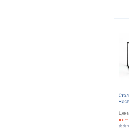
Сто
Чест
Цена
Нет 