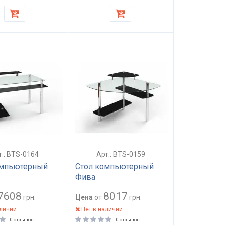
т.: BTS-0164
Арт.: BTS-0159
омпьютерный
Стол компьютерный
Фива
7608
8017
грн.
Цена
от
грн.
аличии
Нет в наличии
0 отзывов
0 отзывов