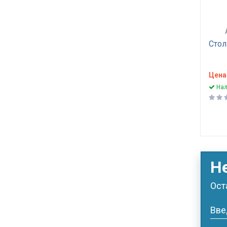
Стол
Цена
Нал
Н
Ост
Вве