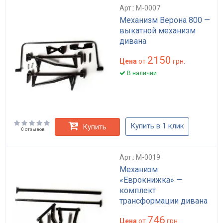
Арт.: M-0007
Механизм Верона 800 —
выкатной механизм
дивана
2150
Цена
от
грн.
В наличии
Купить в 1 клик
Купить
0 отзывов
Арт.: M-0019
Механизм
«Еврокнижка» —
комплект
трансформации дивана
746
Цена
от
грн.