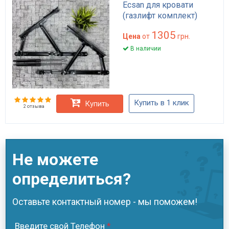
Ecsan для кровати
(газлифт комплект)
1305
Цена
от
грн.
В наличии
Купить в 1 клик
Купить
2 отзыва
Не можете
определиться?
Оставьте контактный номер - мы поможем!
Введите свой Телефон
*