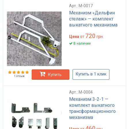
Арт.: M-0017
Механизм «Дельфин
стелаж» — комплект
выкатного механизма
720
Цена
от
грн.
В наличии
Купить в 1 клик
Купить
1 отзыв
Арт.: M-0004
Механизм 3-2-1 —
комплект выкатного
трансформационного
механизма
460
Цена
от
грн.