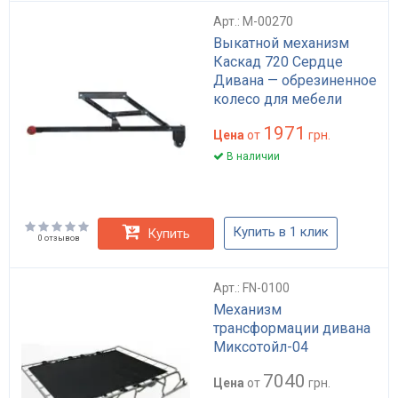
Арт.: M-00270
Выкатной механизм
Каскад 720 Сердце
Дивана — обрезиненное
колесо для мебели
1971
Цена
от
грн.
В наличии
Купить в 1 клик
Купить
0 отзывов
Арт.: FN-0100
Механизм
трансформации дивана
Миксотойл-04
7040
Цена
от
грн.