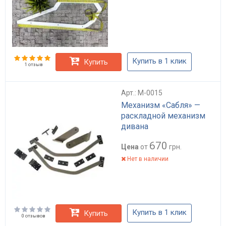
Купить в 1 клик
Купить
1 отзыв
Арт.: M-0015
Механизм «Сабля» —
раскладной механизм
дивана
670
Цена
от
грн.
Нет в наличии
Купить в 1 клик
Купить
0 отзывов