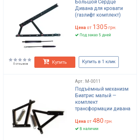
Большой Сердце
Дивана для кровати
(газлифт комплект)
1305
Цена
от
грн.
Под заказ 5 дней
Купить в 1 клик
Купить
0 отзывов
Арт.: M-0011
Подъёмный механизм
Биатрис малый —
комплект
трансформации дивана
480
Цена
от
грн.
В наличии