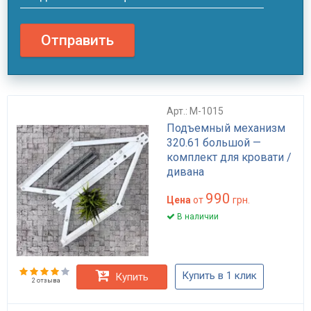
Отправить
Арт.: M-1015
Подъемный механизм
320.61 большой —
комплект для кровати /
дивана
990
Цена
от
грн.
В наличии
Купить в 1 клик
Купить
2 отзыва