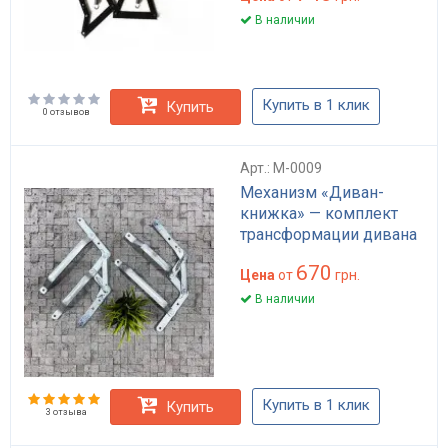
В наличии
Купить в 1 клик
Купить
0 отзывов
Арт.: M-0009
Механизм «Диван-
книжка» — комплект
трансформации дивана
670
Цена
от
грн.
В наличии
Купить в 1 клик
Купить
3 отзыва