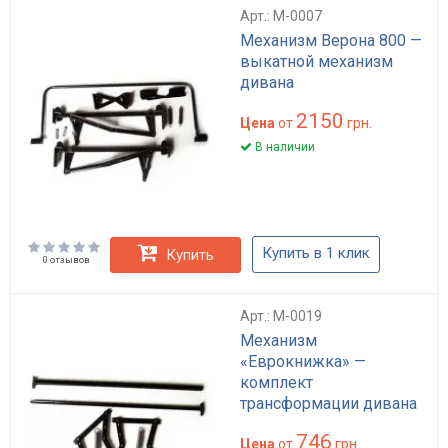
Арт.: M-0007
Механизм Верона 800 —
выкатной механизм
дивана
2150
Цена
от
грн.
В наличии
Купить в 1 клик
Купить
0 отзывов
Арт.: M-0019
Механизм
«Еврокнижка» —
комплект
трансформации дивана
746
Цена
от
грн.