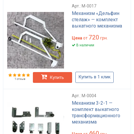
Арт.: M-0017
Механизм «Дельфин
стелаж» — комплект
выкатного механизма
720
Цена
от
грн.
В наличии
Купить в 1 клик
Купить
1 отзыв
Арт.: M-0004
Механизм 3-2-1 —
комплект выкатного
трансформационного
механизма
460
Цена
от
грн.