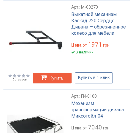
Арт.: M-00270
Выкатной механизм
Каскад 720 Сердце
Дивана — обрезиненное
колесо для мебели
1971
Цена
от
грн.
В наличии
Купить в 1 клик
Купить
0 отзывов
Арт.: FN-0100
Механизм
трансформации дивана
Миксотойл-04
7040
Цена
от
грн.