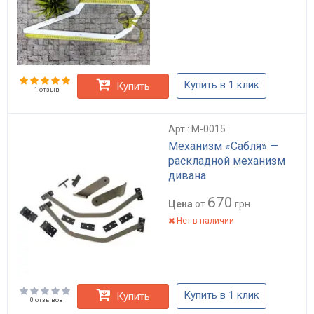
Купить в 1 клик
Купить
1 отзыв
Арт.: M-0015
Механизм «Сабля» —
раскладной механизм
дивана
670
Цена
от
грн.
Нет в наличии
Купить в 1 клик
Купить
0 отзывов