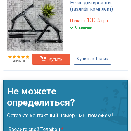
Ecsan для кровати
(газлифт комплект)
1305
Цена
от
грн.
В наличии
Купить в 1 клик
Купить
2 отзыва
Не можете
определиться?
Оставьте контактный номер - мы поможем!
Введите свой Телефон
*