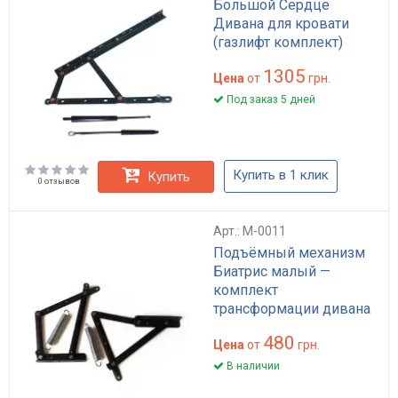
Большой Сердце
Дивана для кровати
(газлифт комплект)
1305
Цена
от
грн.
Под заказ 5 дней
Купить в 1 клик
Купить
0 отзывов
Арт.: M-0011
Подъёмный механизм
Биатрис малый —
комплект
трансформации дивана
480
Цена
от
грн.
В наличии