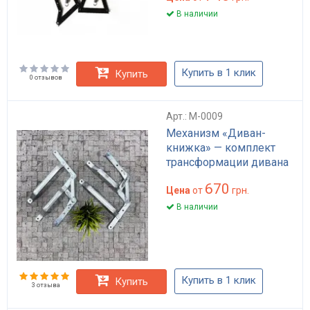
В наличии
Купить в 1 клик
Купить
0 отзывов
Арт.: M-0009
Механизм «Диван-
книжка» — комплект
трансформации дивана
670
Цена
от
грн.
В наличии
Купить в 1 клик
Купить
3 отзыва