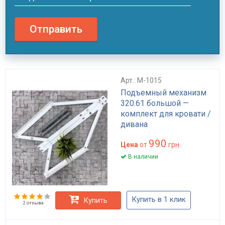
Отправить
Арт.: M-1015
Подъемный механизм
320.61 большой —
комплект для кровати /
дивана
990
Цена
от
грн.
В наличии
Купить в 1 клик
Купить
2 отзыва