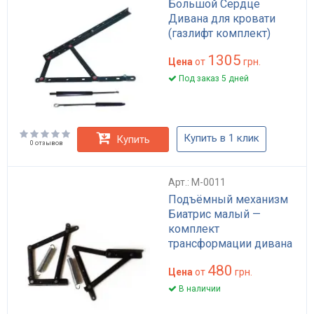
Большой Сердце
Дивана для кровати
(газлифт комплект)
1305
Цена
от
грн.
Под заказ 5 дней
Купить в 1 клик
Купить
0 отзывов
Арт.: M-0011
Подъёмный механизм
Биатрис малый —
комплект
трансформации дивана
480
Цена
от
грн.
В наличии