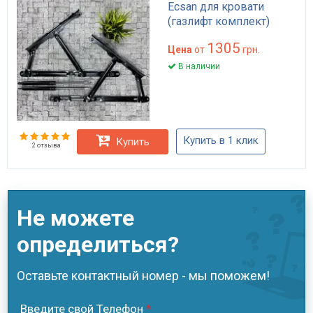
Ecsan для кровати
(газлифт комплект)
1305
Цена
от
грн.
В наличии
Купить в 1 клик
Купить
2 отзыва
Не можете
определиться?
Оставьте контактный номер - мы поможем!
Введите свой Телефон
*