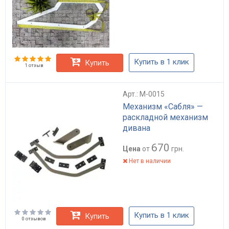
Купить в 1 клик
Купить
1 отзыв
Арт.: M-0015
Механизм «Сабля» —
раскладной механизм
дивана
670
Цена
от
грн.
Нет в наличии
Купить в 1 клик
Купить
0 отзывов