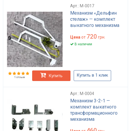
Арт.: M-0017
Механизм «Дельфин
стелаж» — комплект
выкатного механизма
720
Цена
от
грн.
В наличии
Купить в 1 клик
Купить
1 отзыв
Арт.: M-0004
Механизм 3-2-1 —
комплект выкатного
трансформационного
механизма
460
Цена
от
грн.