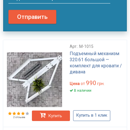
Отправить
Арт.: M-1015
Подъемный механизм
320.61 большой —
комплект для кровати /
дивана
990
Цена
от
грн.
В наличии
Купить в 1 клик
Купить
2 отзыва