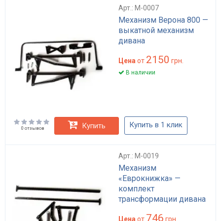
Арт.: M-0007
Механизм Верона 800 —
выкатной механизм
дивана
2150
Цена
от
грн.
В наличии
Купить в 1 клик
Купить
0 отзывов
Арт.: M-0019
Механизм
«Еврокнижка» —
комплект
трансформации дивана
746
Цена
от
грн.