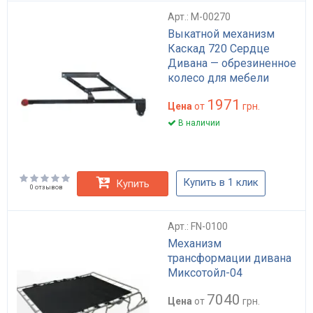
Арт.: M-00270
Выкатной механизм
Каскад 720 Сердце
Дивана — обрезиненное
колесо для мебели
1971
Цена
от
грн.
В наличии
Купить в 1 клик
Купить
0 отзывов
Арт.: FN-0100
Механизм
трансформации дивана
Миксотойл-04
7040
Цена
от
грн.