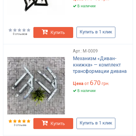
В наличии
Купить в 1 клик
Купить
0 отзывов
Арт.: M-0009
Механизм «Диван-
книжка» — комплект
трансформации дивана
670
Цена
от
грн.
В наличии
Купить в 1 клик
Купить
3 отзыва