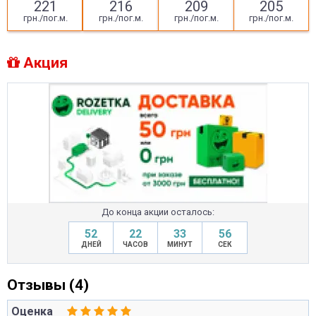
221
216
209
205
грн./пог.м.
грн./пог.м.
грн./пог.м.
грн./пог.м.
Акция
До конца акции осталось:
52
22
33
55
ДНЕЙ
ЧАСОВ
МИНУТ
СЕК
Отзывы (4)
Оценка