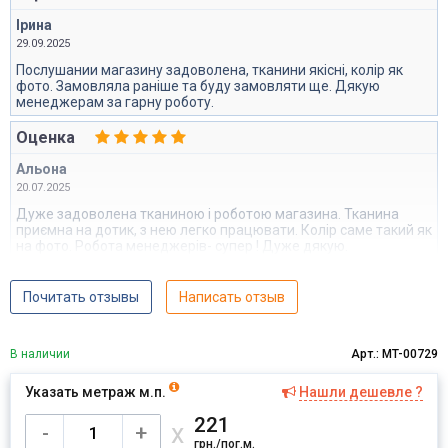
Ірина
29.09.2025
Послушании магазину задоволена, тканини якісні, колір як
фото. Замовляла раніше та буду замовляти ще. Дякую
менеджерам за гарну роботу.
Оценка
Альона
20.07.2025
Дуже задоволена тканиною і роботою магазина. Тканина
приємна на дотик, з нею легко працювати. Колір саме такий як
на фото. Робота менеджерів- супер ! Дуже дякую.
Почитать отзывы
Написать отзыв
В наличии
Арт.: MT-00729
Указать метраж м.п.
Нашли дешевле ?
221
х
-
+
грн./пог.м.