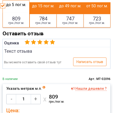
до 5
пог.м.
до 15
пог.м.
до 49
пог.м.
от 50
пог.м.
809
784
747
723
грн./пог.м.
грн./пог.м.
грн./пог.м.
грн./пог.м.
Оставить отзыв
Оценка
Текст отзыва
Написать отзыв
Вы можете оставить свой отзыв тут
В наличии
Арт.: MT-02096
Указать метраж м.п.
Нашли дешевле ?
Имя
809
х
-
+
грн./пог.м.
Цена:
Отправить