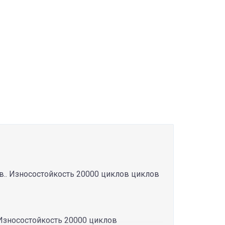
ани для дивана
мебельная ткань
магитекс ткани
дивотекс
а
.. Износостойкость 20000 циклов циклов
 Износостойкость 20000 циклов