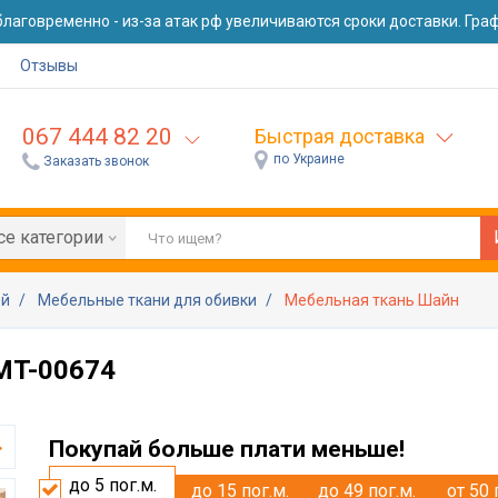
лаговременно - из-за атак рф увеличиваются сроки доставки. Графи
Отзывы
067 444 82 20
Быстрая доставка
по Украине
Заказать звонок
се категории
ей
Мебельные ткани для обивки
Мебельная ткань Шайн
 MT-00674
Покупай больше плати меньше!
до 5
пог.м.
до 15
пог.м.
до 49
пог.м.
от 50