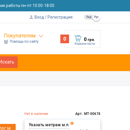
к работы пн-пт 10:00-18:00.
Вход
Регистрация
Укр
Рус
Покупателям
0
0
грн.
Помощь по сайту
Корзина пуста
Искать
Нет в наличии
Арт.: MT-00674
Указать метраж м.п.
пог.м.