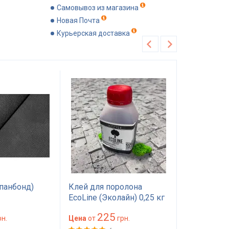
Самовывоз из магазина
Новая Почта
Курьерская доставка
Хит продаж
Рекомендуем
панбонд)
Клей для поролона
Поролон П
EcoLine (Эколайн) 0,25 кг
1.0*2м тол
— мебельный клей
мм) 100 на
225
89
н.
красного цвета
Цена
от
грн.
(1000х2000
Цена
от