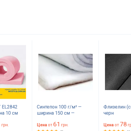
 EL2842
Синтепон 100 г/м² —
Флизелин (с
на 10 см
ширина 150 см —
черн
на 200
материал для обивки и
1
61
78
жесткий для
грн.
утепления
Цена
от
грн.
Цена
от
гр