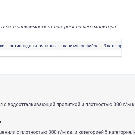
ься, в зависимости от настроек вашего монитора.
ели
антивандальная ткань
ткани микрофибра
3 категория тк
с водоотталкивающей пропиткой и плотностью 380 г/м.кв
?
нилл с плотностью 380 г/м.кв. и категорией 5 категория.