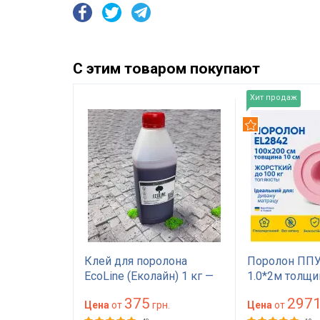
С этим товаром покупают
Хит продаж
Рекомендуем
EL2842
Клей для поролона
Поролон ППУ
а 10 см
EcoLine (Еколайн) 1 кг —
1.0*2м толщи
а 200
мебельный клей
(100 мм) 100 
375
297
есткий для
грн.
красного цвета
Цена
от
грн.
(1000х2000) 
Цена
от