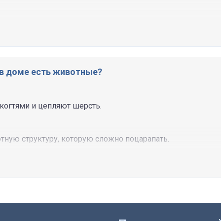
 в доме есть животные?
когтями и цепляют шерсть.
ную структуру, которую сложно поцарапать.