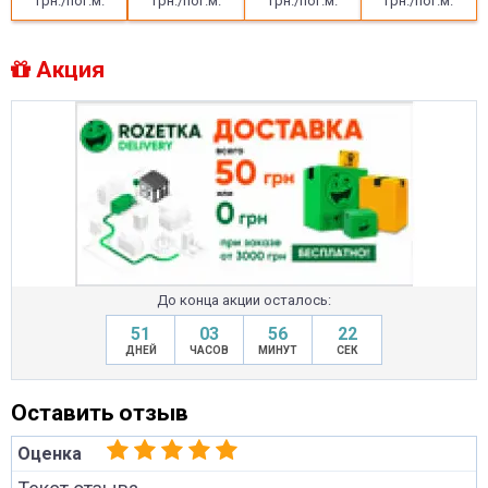
грн./пог.м.
грн./пог.м.
грн./пог.м.
грн./пог.м.
Акция
До конца акции осталось:
51
03
56
21
ДНЕЙ
ЧАСОВ
МИНУТ
СЕК
Оставить отзыв
Оценка