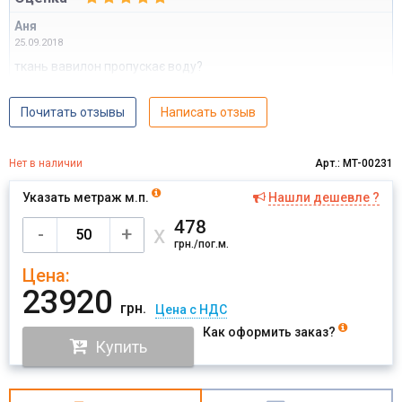
Аня
25.09.2018
ткань вавилон пропускає воду?
Почитать отзывы
Написать отзыв
Нет в наличии
Арт.: MT-00231
Указать метраж м.п.
Нашли дешевле ?
478
х
-
+
грн./пог.м.
Цена:
23920
грн.
Цена с НДС
Как оформить заказ?
Купить