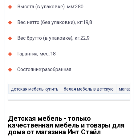
Высота (в упаковке), мм:380
Вес нетто (без упаковки), кг:19,8
Вес брутто (в упаковке), кг:22,9
Гарантия, мес.:18
Состояние:разобранная
детская мебель купить
белая мебель в детскую
магазин 
Детская мебель - только
качественная мебель и товары для
дома от магазина Инт Стайл