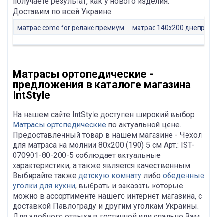
получаете результат, как у нового изделия.
Доставим по всей Украине.
матрас come for релакс премиум
матрас 140х200 днепр
к
Матрасы ортопедические -
предложения в каталоге магазина
IntStyle
На нашем сайте IntStyle доступен широкий выбор
Матрасы ортопедические
по актуальной цене.
Предоставленный товар в нашем магазине - Чехол
для матраса на молнии 80х200 (190) 5 см Арт.: IST-
070901-80-200-5 соблюдает актуальные
характеристики, а также является качественным.
Выбирайте также
детскую комнату
либо
обеденные
уголки для кухни
, выбрать и заказать которые
можно в ассортименте нашего интернет магазина, с
доставкой Павлограду и другим уголкам Украины.
Для удобного отдыха в гостинной или спальне Вам