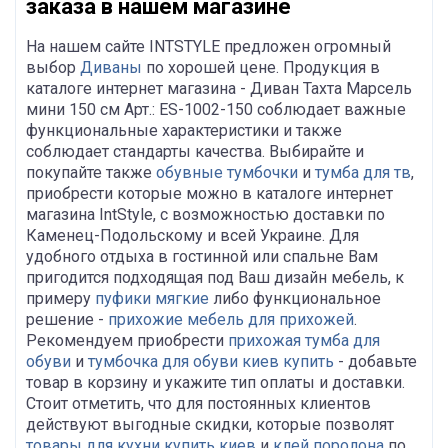
заказа в нашем магазине
На нашем сайте INTSTYLE предложен огромный
выбор
Диваны
по хорошей цене. Продукция в
каталоге интернет магазина - Диван Тахта Марсель
мини 150 см Арт.: ES-1002-150 соблюдает важные
функциональные характеристики и также
соблюдает стандарты качества. Выбирайте и
покупайте также
обувные тумбочки
и
тумба для тв
,
приобрести которые можно в каталоге интернет
магазина IntStyle, с возможностью доставки по
Каменец-Подольскому и всей Украине. Для
удобного отдыха в гостинной или спальне Вам
пригодится подходящая под Ваш дизайн мебель, к
примеру
пуфики мягкие
либо функциональное
решение -
прихожие мебель для прихожей
.
Рекомендуем приобрести
прихожая тумба для
обуви
и
тумбочка для обуви киев купить
- добавьте
товар в корзину и укажите тип оплаты и доставки.
Стоит отметить, что для постоянных клиентов
действуют выгодные скидки, которые позволят
товары для кухни купить киев
и
клей поролона
по