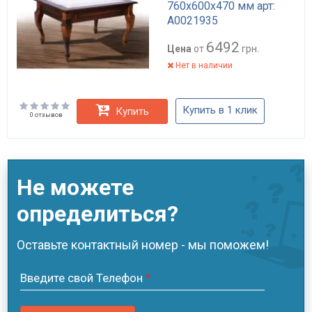
760x600x470 мм арт:
А0021935
6492
Цена
от
грн.
Нет в наличии
Купить в 1 клик
Купить
0 отзывов
Не можете
определиться?
Оставьте контактный номер - мы поможем!
Введите свой Телефон
*