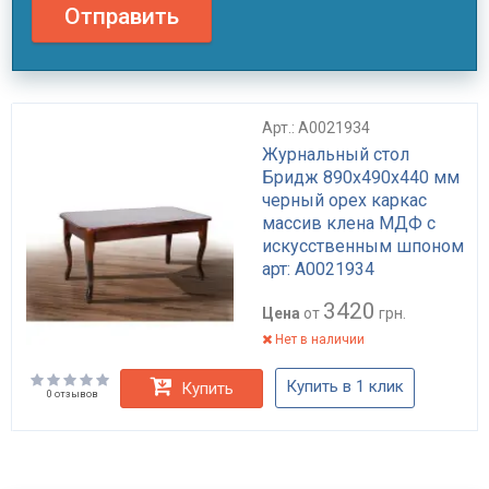
Отправить
Арт.: А0021934
Журнальный стол
Бридж 890x490x440 мм
черный орех каркас
массив клена МДФ с
искусственным шпоном
арт: А0021934
3420
Цена
от
грн.
Нет в наличии
Купить в 1 клик
Купить
0 отзывов