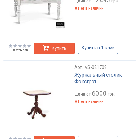
12495
Цена
от
грн.
Нет в наличии
Купить в 1 клик
Купить
0 отзывов
Арт.: VS-021708
Журнальный столик
Фокстрот
6000
Цена
от
грн.
Нет в наличии