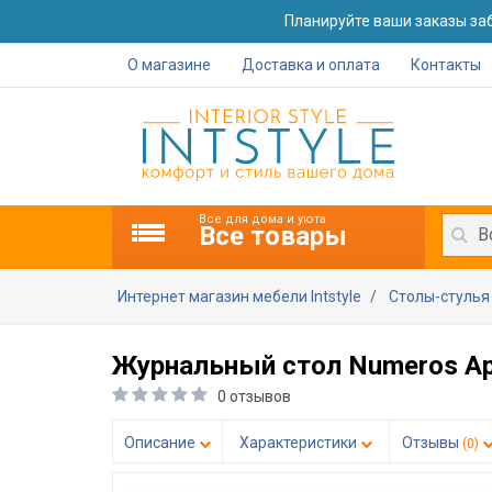
Планируйте ваши заказы заб
О магазине
Доставка и оплата
Контакты
Все для дома и уюта
Все товары
В
Интернет магазин мебели Intstyle
Столы-стуль
Журнальный стол Numeros Арт
0 отзывов
Описание
Характеристики
Отзывы
(0)