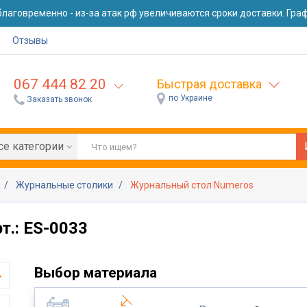
лаговременно - из-за атак рф увеличиваются сроки доставки. Графи
Отзывы
067 444 82 20
Быстрая доставка
по Украине
Заказать звонок
се категории
я
Журнальные столики
Журнальный стол Numeros
.: ES-0033
Выбор материала