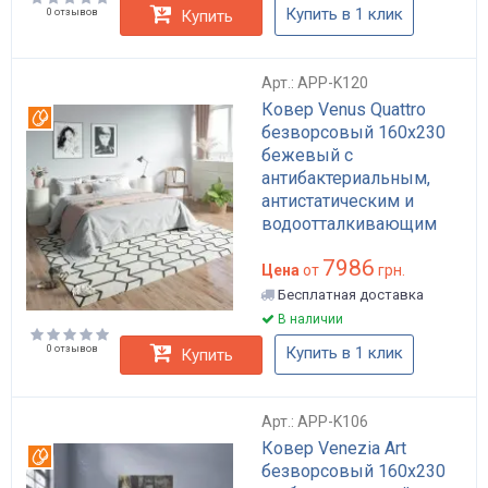
Купить в 1 клик
0 отзывов
Купить
Арт.: APP-K120
Ковер Venus Quattro
Вотерпруф
безворсовый 160х230
бежевый с
антибактериальным,
антистатическим и
водоотталкивающим
покрытием арт: APP-
7986
K120
Цена
от
грн.
Бесплатная доставка
В наличии
0 отзывов
Купить в 1 клик
Купить
Арт.: APP-K106
Ковер Venezia Art
Вотерпруф
безворсовый 160x230