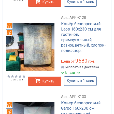
0 отзывов
Купить в 1 клик
Купить
Арт.: APP-K128
Ковёр безворсовый
Рекомендуем
Laos 160x230 см для
Вотерпруф
гостиной,
прямоугольный,
разноцветный, хлопок-
полиэстер,
влагостойкий, с
9680
антимикробной
Цена
от
грн.
пропиткой арт: APP-
Бесплатная доставка
K128
В наличии
0 отзывов
Купить в 1 клик
Купить
Арт.: APP-K133
Ковер безворсовый
Рекомендуем
Garbo 160x230 см
Вотерпруф
скандинавский