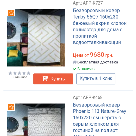
Арт.: APP-K727
Безворсовый ковер
Рекомендуем
Tenby 56Q7 160x230
бежевый акрил хлопок
полиэстер для дома с
пропиткой
водоотталкивающий
арт: APP-K727
9680
Цена
от
грн.
Бесплатная доставка
В наличии
0 отзывов
Купить в 1 клик
Купить
Арт.: APP-K468
Безворсовый ковер
Рекомендуем
Phoenix 113 Nature-Grey
160x230 см шерсть с
серым хлопком для
гостиной на пол арт: