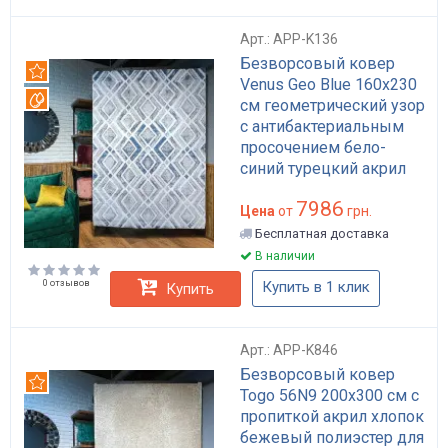
Арт.: APP-K136
Безворсовый ковер
Рекомендуем
Venus Geo Blue 160x230
Вотерпруф
см геометрический узор
с антибактериальным
просочением бело-
синий турецкий акрил
хлопок полиэстер арт:
7986
APP-K136
Цена
от
грн.
Бесплатная доставка
В наличии
0 отзывов
Купить в 1 клик
Купить
Арт.: APP-K846
Безворсовый ковер
Рекомендуем
Togo 56N9 200х300 см с
пропиткой акрил хлопок
бежевый полиэстер для