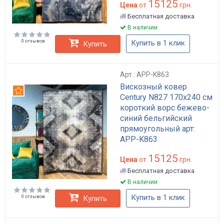
15125
Цена
от
грн.
Бесплатная доставка
В наличии
0 отзывов
Купить в 1 клик
Купить
Арт.: APP-K863
Вискозный ковер
Рекомендуем
Century N827 170x240 см
короткий ворс бежево-
синий бельгийский
прямоугольный арт:
APP-K863
15125
Цена
от
грн.
Бесплатная доставка
В наличии
Купить в 1 клик
0 отзывов
Купить