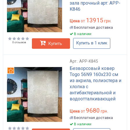
зала прочный арт: APP-
K846
13915
Цена
от
грн.
Бесплатная доставка
В наличии
Купить в 1 клик
0 отзывов
Купить
Арт.: APP-K845
Безворсовый ковер
Рекомендуем
Togo 56N9 160x230 см
из акрила, полиэстера и
хлопка с
антибактериальной и
водоотталкивающей
пропиткой бежевый арт:
9680
APP-K845
Цена
от
грн.
Бесплатная доставка
В наличии