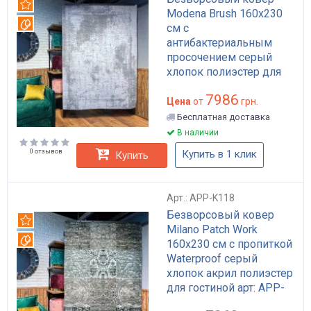
Рекомендуем
Modena Brush 160x230
Вотерпруф
см с
антибактериальным
просочением серый
хлопок полиэстер для
дома лофт арт: APP-
7986
K108
Цена
от
грн.
Бесплатная доставка
В наличии
0 отзывов
Купить в 1 клик
Купить
Арт.: APP-K118
Безворсовый ковер
Рекомендуем
Milano Patch Work
Вотерпруф
160x230 см с пропиткой
Waterproof серый
хлопок акрил полиэстер
для гостиной арт: APP-
K118