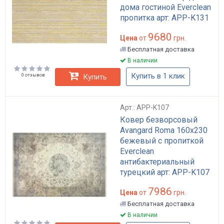
дома гостиной Everclean
пропитка арт: APP-K131
9680
Цена
от
грн.
Бесплатная доставка
В наличии
Купить в 1 клик
0 отзывов
Купить
Арт.: APP-K107
Ковер безворсовый
Avangard Roma 160х230
бежевый с пропиткой
Everclean
антибактериальный
турецкий арт: APP-K107
7986
Цена
от
грн.
Бесплатная доставка
В наличии