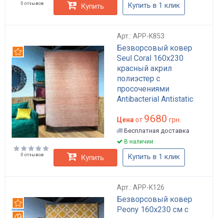
0 отзывов
Купить в 1 клик
Купить
Арт.: APP-K853
Безворсовый ковер
Рекомендуем
Seul Coral 160x230
красный акрил
полиэстер с
просочениями
Antibacterial Antistatic
Waterproof для пола в
9680
гостиную арт: APP-K853
Цена
от
грн.
Бесплатная доставка
В наличии
0 отзывов
Купить в 1 клик
Купить
Арт.: APP-K126
Безворсовый ковер
Рекомендуем
Peony 160x230 см с
Вотерпруф