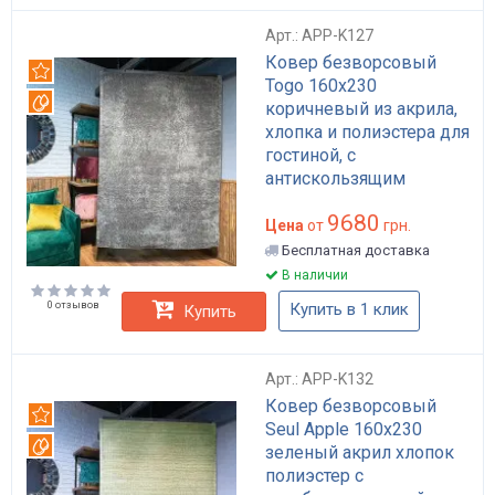
Арт.: APP-K127
Ковер безворсовый
Рекомендуем
Togo 160x230
Вотерпруф
коричневый из акрила,
хлопка и полиэстера для
гостиной, с
антискользящим
основанием арт: APP-
9680
K127
Цена
от
грн.
Бесплатная доставка
В наличии
0 отзывов
Купить в 1 клик
Купить
Арт.: APP-K132
Ковер безворсовый
Рекомендуем
Seul Apple 160x230
Вотерпруф
зеленый акрил хлопок
полиэстер с