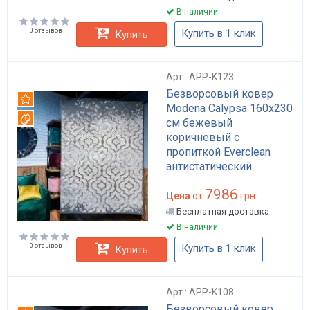
В наличии
0 отзывов
Купить в 1 клик
Купить
Арт.: APP-K123
Безворсовый ковер
Рекомендуем
Modena Calypsa 160x230
Вотерпруф
см бежевый
коричневый с
пропиткой Everclean
антистатический
антибактериальный для
7986
дома и в гостиную арт:
Цена
от
грн.
APP-K123
Бесплатная доставка
В наличии
0 отзывов
Купить в 1 клик
Купить
Арт.: APP-K108
Безворсовый ковер