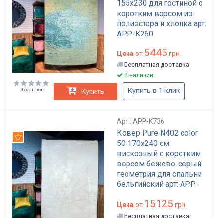
155х230 для гостиной с
коротким ворсом из
полиэстера и хлопка арт:
APP-K260
5445
Цена
от
грн.
Бесплатная доставка
В наличии
Купить в 1 клик
0 отзывов
Купить
Арт.: APP-K736
Ковер Pure N402 color
Рекомендуем
50 170x240 см
вискозный с коротким
ворсом бежево-серый
геометрия для спальни
бельгийский арт: APP-
K736
15125
Цена
от
грн.
Бесплатная доставка