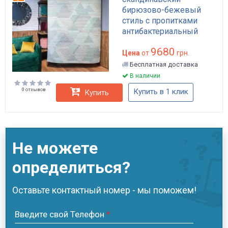
бирюзово-бежевый
стиль с пропитками
антибактериальный
антистатический
9680
водоотталкивающий
Цена
от
грн.
арт: APP-K133
Бесплатная доставка
В наличии
0 отзывов
Купить в 1 клик
Купить
Не можете
определиться?
Оставьте контактный номер - мы поможем!
Введите свой Телефон
*