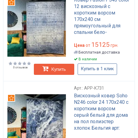
Рекомендуем
12 вискозный с
коротким ворсом
170x240 см
прямоугольный для
спальни бело-
голубовато-серый арт:
15125
APP-K822
Цена
от
грн.
Бесплатная доставка
В наличии
0 отзывов
Купить в 1 клик
Купить
Арт.: APP-K731
Вискозный ковер Soho
Рекомендуем
N246 color 24 170x240 с
коротким ворсом
серый белый для дома
на пол полиэстер
хлопок Бельгия арт:
APP-K731