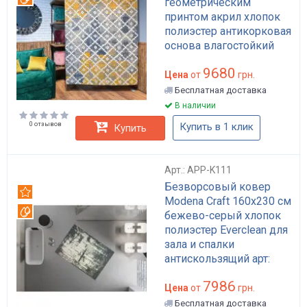
геометрическим
принтом акрил хлопок
полиэстер антикорковая
основа влагостойкий
для гостиной арт: APP-
9680
K126
Цена
от
грн.
Бесплатная доставка
В наличии
0 отзывов
Купить в 1 клик
Купить
Арт.: APP-K111
Безворсовый ковер
Рекомендуем
Modena Craft 160x230 см
Вотерпруф
бежево-серый хлопок
полиэстер Everclean для
зала и спалки
антискользящий арт:
APP-K111
7986
Цена
от
грн.
Бесплатная доставка