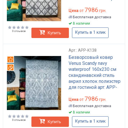
арт: APP-K119
7986
Цена
от
грн.
Бесплатная доставка
В наличии
0 отзывов
Купить в 1 клик
Купить
Арт.: APP-K138
Безворсовый ковер
Рекомендуем
Venus Scandy navy
Вотерпруф
waterproof 160x230 см
скандинавский стиль
акрил хлопок полиэстер
для гостиной арт: APP-
K138
7986
Цена
от
грн.
Бесплатная доставка
В наличии
0 отзывов
Купить в 1 клик
Купить