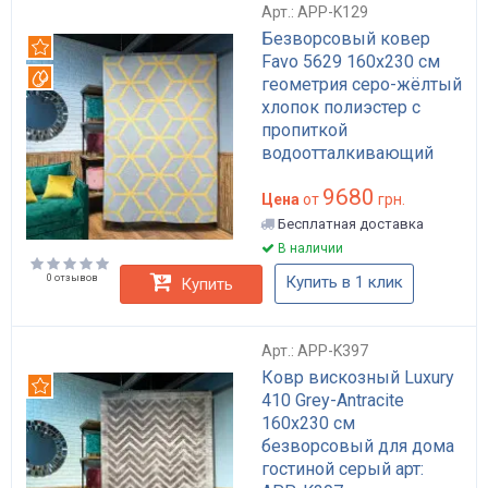
Арт.: APP-K129
Безворсовый ковер
Рекомендуем
Favo 5629 160x230 см
Вотерпруф
геометрия серо-жёлтый
хлопок полиэстер с
пропиткой
водоотталкивающий
для гостиной арт: APP-
9680
K129
Цена
от
грн.
Бесплатная доставка
В наличии
0 отзывов
Купить в 1 клик
Купить
Арт.: APP-K397
Ковр вискозный Luxury
Рекомендуем
410 Grey-Antracite
160x230 см
безворсовый для дома
гостиной серый арт: