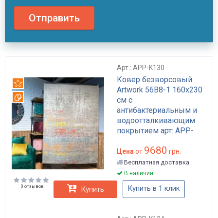
Отправить
Арт.: APP-K130
Ковер безворсовый
Рекомендуем
Artwork 56B8-1 160x230
Вотерпруф
см с
антибактериальным и
водоотталкивающим
покрытием арт: APP-
K130
9680
Цена
от
грн.
Бесплатная доставка
В наличии
0 отзывов
Купить в 1 клик
Купить