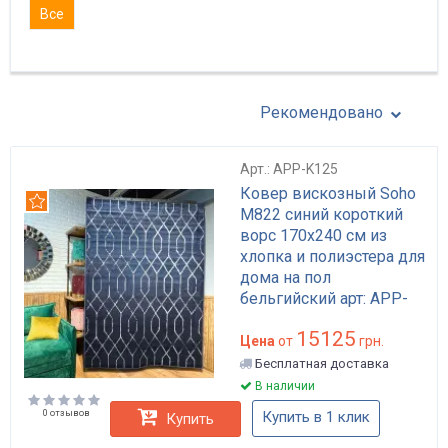
Все
Рекомендовано
Арт.: APP-K125
Ковер вискозный Soho
Рекомендуем
M822 синий короткий
ворс 170x240 см из
хлопка и полиэстера для
дома на пол
бельгийский арт: APP-
K125
15125
Цена
от
грн.
Бесплатная доставка
В наличии
0 отзывов
Купить в 1 клик
Купить