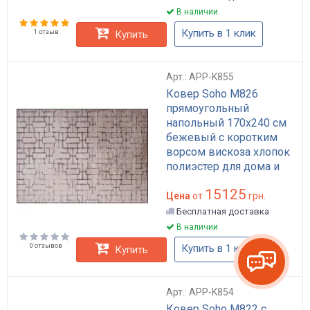
В наличии
Купить в 1 клик
1 отзыв
Купить
Арт.: APP-K855
Ковер Soho M826
прямоугольный
напольный 170x240 см
бежевый с коротким
ворсом вискоза хлопок
полиэстер для дома и
гостиной арт: APP-K855
15125
Цена
от
грн.
Бесплатная доставка
В наличии
0 отзывов
Купить в 1 клик
Купить
Арт.: APP-K854
Ковер Soho M822 с