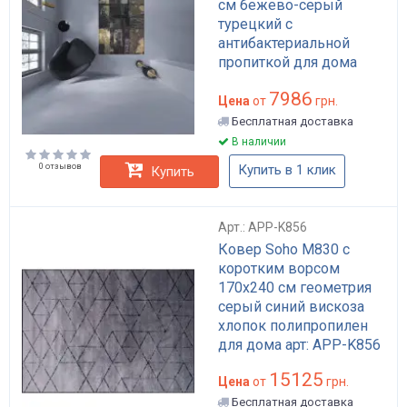
см бежево-серый
турецкий с
антибактериальной
пропиткой для дома
лофт арт стиль арт: APP-
7986
K106
Цена
от
грн.
Бесплатная доставка
В наличии
0 отзывов
Купить в 1 клик
Купить
Арт.: APP-K856
Ковер Soho M830 с
коротким ворсом
170x240 см геометрия
серый синий вискоза
хлопок полипропилен
для дома арт: APP-K856
15125
Цена
от
грн.
Бесплатная доставка