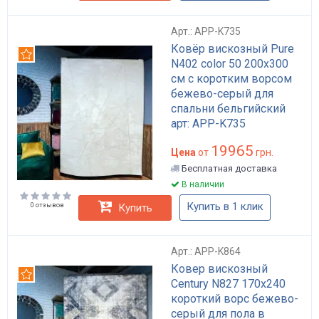
Арт.: APP-K735
Ковёр вискозный Pure
Рекомендуем
N402 color 50 200x300
см с коротким ворсом
бежево-серый для
спальни бельгийский
арт: APP-K735
19965
Цена
от
грн.
Бесплатная доставка
В наличии
Купить в 1 клик
0 отзывов
Купить
Арт.: APP-K864
Ковер вискозный
Рекомендуем
Century N827 170x240
короткий ворс бежево-
серый для пола в