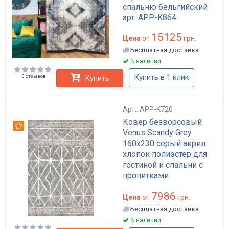
спальню бельгийский
арт: APP-K864
15125
Цена
от
грн.
Бесплатная доставка
В наличии
Купить в 1 клик
0 отзывов
Купить
Арт.: APP-K720
Ковер безворсовый
Рекомендуем
Venus Scandy Grey
160х230 серый акрил
хлопок полиэстер для
гостиной и спальни с
пропитками
антискользящий арт:
7986
APP-K720
Цена
от
грн.
Бесплатная доставка
В наличии