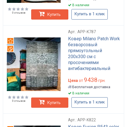
В наличии
0 отзывов
Купить в 1 клик
Купить
Арт.: APP-K787
Ковер Milano Patch Work
Рекомендуем
безворсовый
Вотерпруф
прямоугольный
200x300 см с
просочениями
антибактериальный
анстатический
9438
бирюзовый акрил
Цена
от
грн.
хлопок полиэстер для
Бесплатная доставка
дома в гостиную арт:
В наличии
APP-K787
0 отзывов
Купить в 1 клик
Купить
Арт.: APP-K822
Ковер Fusion P543 color