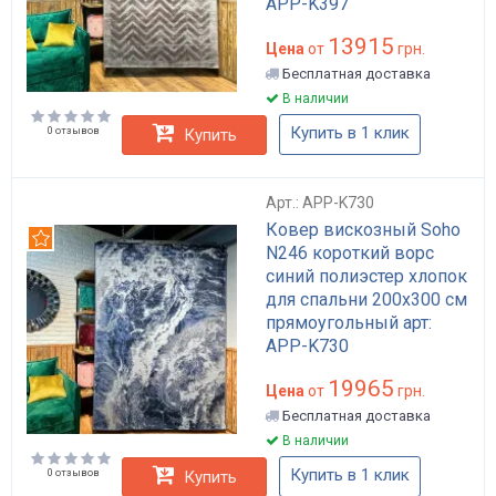
APP-K397
13915
Цена
от
грн.
Бесплатная доставка
В наличии
Купить в 1 клик
0 отзывов
Купить
Арт.: APP-K730
Ковер вискозный Soho
Рекомендуем
N246 короткий ворс
синий полиэстер хлопок
для спальни 200x300 см
прямоугольный арт:
APP-K730
19965
Цена
от
грн.
Бесплатная доставка
В наличии
Купить в 1 клик
0 отзывов
Купить