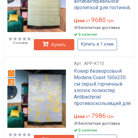
антибактериальной
пропиткой для гостиной,
противоскользящая
9680
основа арт: APP-K132
Цена
от
грн.
Бесплатная доставка
В наличии
0 отзывов
Купить в 1 клик
Купить
Арт.: APP-K110
Ковер безворсовый
Рекомендуем
Modena Coast 160x230
Вотерпруф
см серый горчичный
хлопок полиэстер
Antibacterial
противоскользящий для
гостиной арт: APP-K110
7986
Цена
от
грн.
Бесплатная доставка
В наличии