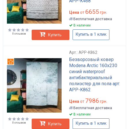
APP-K468
6655
Цена
от
грн.
Бесплатная доставка
В наличии
Купить в 1 клик
0 отзывов
Купить
Арт.: APP-K862
Безворсовый ковер
Рекомендуем
Modena Arctic 160x230
синий waterproof
антибактериальный
полиэстер для пола арт:
APP-K862
7986
Цена
от
грн.
Бесплатная доставка
В наличии
Купить в 1 клик
0 отзывов
Купить