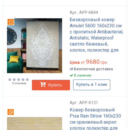
Арт.: APP-K844
Безворсовый ковер
Рекомендуем
Amulet 5600 160x230 см
с пропиткой Antibacterial,
Antistatic, Waterproof
светло-бежевый,
хлопок, полиэстер для
гостиной арт: APP-K844
9680
Цена
от
грн.
Бесплатная доставка
В наличии
0 отзывов
Купить в 1 клик
Купить
Арт.: APP-K131
Ковер безворсовый
Вотерпруф
Pisa Rain Strow 160x230
см оранжевый акрил
хлопок полиэстер для