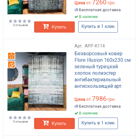
7260
Цена
от
грн.
Бесплатная доставка
В наличии
0 отзывов
Купить в 1 клик
Купить
Арт.: APP-K114
Безворсовый ковер
Рекомендуем
Flore Illusion 160x230 см
Вотерпруф
зеленый турецкий
хлопок полиэстер
антибактериальный
антискользящий арт:
APP-K114
7986
Цена
от
грн.
Бесплатная доставка
В наличии
0 отзывов
Купить в 1 клик
Купить