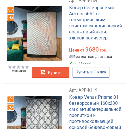
Арт.: APP-K134
Ковер безворсовый
Рекомендуем
Aramis 56R1 с
Вотерпруф
геометрическим
принтом скандинавский
оранжевый акрил
хлопок полиэстер
160х230 с пропитками
9680
Everclean Waterproof
Цена
от
грн.
антискользящий арт:
Бесплатная доставка
APP-K134
В наличии
0 отзывов
Купить в 1 клик
Купить
Арт.: APP-K119
Ковер Venus Prisma 01
Рекомендуем
безворсовый 160x230
Вотерпруф
см с антибактериальной
пропиткой и
противоскользящей
основой бежево-серый