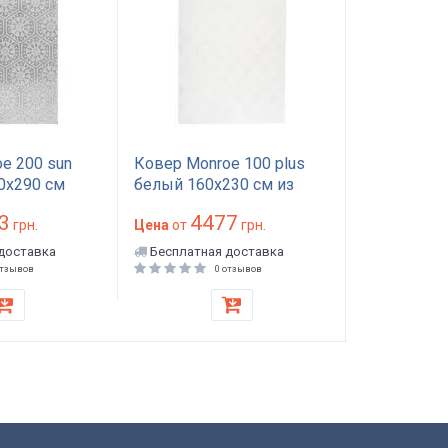
e 200 sun
Ковер Monroe 100 plus
Ковёр Monr
00x290 см
белый 160х230 см из
белый 120x
ный с
микрополиэстера,
коротким в
3
4477
22
орсом,
грн.
короткий ворс,
Цена
от
грн.
Цена
от
мягкий
антискользящая основа
доставка
Бесплатная доставка
Бесплатная
й для дома и
для дома и гостиной арт:
отзывов
0 отзывов
т: APP-K420
APP-K414