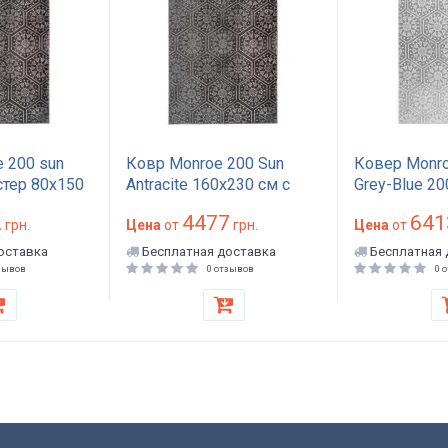
 200 sun
Ковр Monroe 200 Sun
Ковер Monro
тер 80x150
Antracite 160x230 см с
Grey-Blue 2
зкое
коротким ворсом из
прямоуголь
2
4477
641
грн.
микрополиэстера серый
Цена
от
грн.
коротким в
Цена
от
ий принт
прямоугольный арт: APP-
полиэстер, 
оставка
Бесплатная доставка
Бесплатная 
: APP-K418
K417
дизайнерски
зывов
0 отзывов
0 
гостиной ар