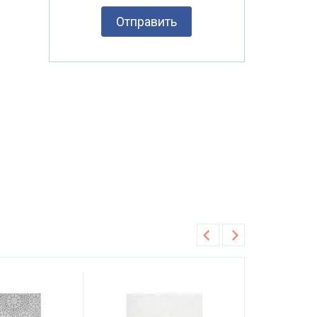
Отправить
вер
безворсовые ковры на резиновой основе
ковер 80 на 150