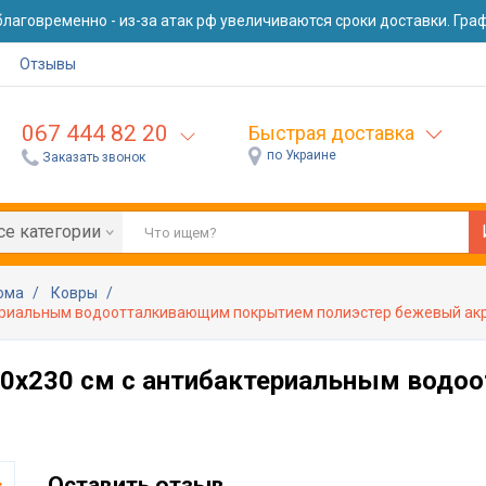
лаговременно - из-за атак рф увеличиваются сроки доставки. Графи
Отзывы
067 444 82 20
Быстрая доставка
по Украине
Заказать звонок
се категории
дома
Ковры
териальным водоотталкивающим покрытием полиэстер бежевый акр
60x230 см с антибактериальным вод
Оставить отзыв