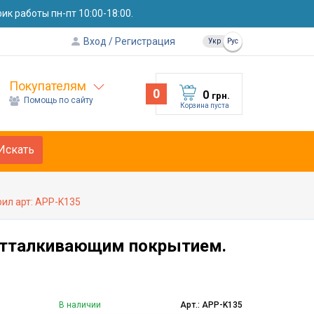
к работы пн-пт 10:00-18:00.
Вход
Регистрация
Укр
Рус
Покупателям
0
0
грн.
Помощь по сайту
Корзина пуста
Искать
ил арт: APP-K135
оотталкивающим покрытием.
В наличии
Арт.: APP-K135