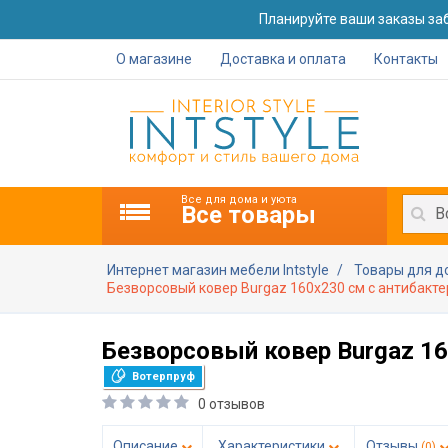
Планируйте ваши заказы заб
О магазине
Доставка и оплата
Контакты
Все для дома и уюта
Все товары
В
Интернет магазин мебели Intstyle
Товары для 
Безворсовый ковер Burgaz 160x230 см с антибак
Безворсовый ковер Burgaz 1
Вотерпруф
0 отзывов
Описание
Характеристики
Отзывы
(0)