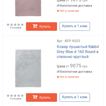
Цена
от
грн.
Бесплатная доставка
Нет в наличии
Купить в 1 клик
Купить
0 отзывов
Арт.: APP-K503
Ковер пушистый Rabbit
Grey-Blue d-160 Round в
спальню круглый
9075
Цена
от
грн.
Бесплатная доставка
Нет в наличии
Купить в 1 клик
Купить
0 отзывов