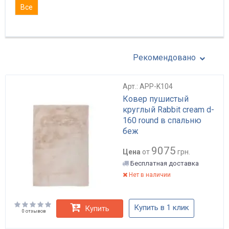
Все
Рекомендовано
Арт.: APP-K104
Ковер пушистый
круглый Rabbit cream d-
160 round в спальню
беж
9075
Цена
от
грн.
Бесплатная доставка
Нет в наличии
Купить в 1 клик
Купить
0 отзывов