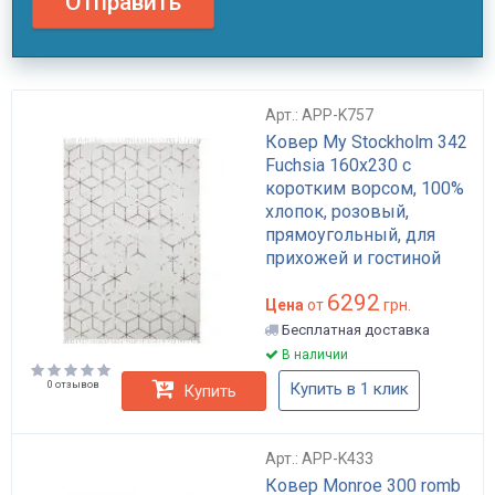
Отправить
Арт.: APP-K757
Ковер My Stockholm 342
Fuchsia 160х230 с
коротким ворсом, 100%
хлопок, розовый,
прямоугольный, для
прихожей и гостиной
арт: APP-K757
6292
Цена
от
грн.
Бесплатная доставка
В наличии
0 отзывов
Купить в 1 клик
Купить
Арт.: APP-K433
Ковер Monroe 300 romb