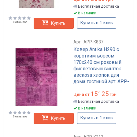
Бесплатная доставка
В наличии
Купить в 1 клик
0 отзывов
Купить
Арт.: APP-K837
Ковер Antika H290 с
коротким ворсом
170x240 см розовый
фиолетовый винтаж
вискоза хлопок для
дома гостиной арт: APP-
K837
15125
Цена
от
грн.
Бесплатная доставка
В наличии
0 отзывов
Купить в 1 клик
Купить
Арт.: APP-K213