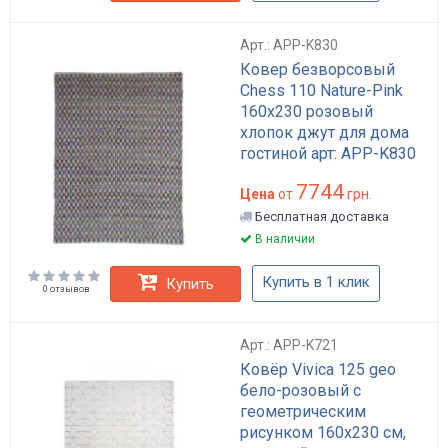
Арт.: APP-K830
Ковер безворсовый
Chess 110 Nature-Pink
160x230 розовый
хлопок джут для дома
гостиной арт: APP-K830
7744
Цена
от
грн.
Бесплатная доставка
В наличии
Купить в 1 клик
Купить
0 отзывов
Арт.: APP-K721
Ковёр Vivica 125 geo
бело-розовый с
геометрическим
рисунком 160x230 см,