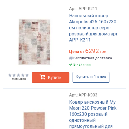
Арт.: APP-K211
Напольный ковер
Akropolis 425 160x230
см полиэстер серо-
розовый для дома арт:
APP-K211
6292
Цена
от
грн.
Бесплатная доставка
В наличии
Купить в 1 клик
Купить
0 отзывов
Арт.: APP-K903
Ковер вискозный My
Maori 220 Powder Pink
160x230 розовый
однотонный
прямоугольный для