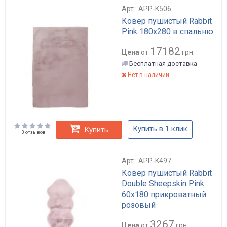
Арт.: APP-K506
Ковер пушистый Rabbit
Pink 180x280 в спальню
17182
Цена
от
грн.
Бесплатная доставка
Нет в наличии
Купить в 1 клик
Купить
0 отзывов
Арт.: APP-K497
Ковер пушистый Rabbit
Double Sheepskin Pink
60x180 прикроватный
розовый
3267
Цена
от
грн.