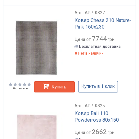
Арт.: APP-K827
Ковер Chess 210 Nature-
Pink 160х230
7744
Цена
от
грн.
Бесплатная доставка
Нет в наличии
Купить в 1 клик
Купить
0 отзывов
Арт.: APP-K825
Ковер Bali 110
Powderrosa 80х150
2662
Цена
от
грн.