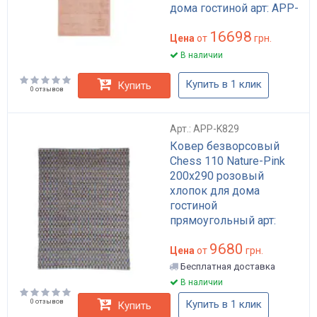
дома гостиной арт: APP-
K903
16698
Цена
от
грн.
В наличии
Купить в 1 клик
Купить
0 отзывов
Арт.: APP-K829
Ковер безворсовый
Chess 110 Nature-Pink
200x290 розовый
хлопок для дома
гостиной
прямоугольный арт:
APP-K829
9680
Цена
от
грн.
Бесплатная доставка
В наличии
0 отзывов
Купить в 1 клик
Купить