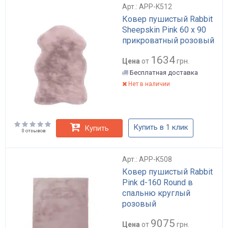
Арт.: APP-K512
Ковер пушистый Rabbit
Sheepskin Pink 60 x 90
прикроватный розовый
1634
Цена
от
грн.
Бесплатная доставка
Нет в наличии
Купить в 1 клик
Купить
0 отзывов
Арт.: APP-K508
Ковер пушистый Rabbit
Pink d-160 Round в
спальню круглый
розовый
9075
Цена
от
грн.