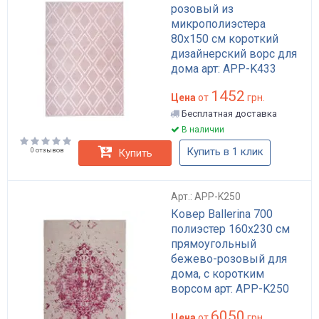
розовый из
микрополиэстера
80x150 см короткий
дизайнерский ворс для
дома арт: APP-K433
1452
Цена
от
грн.
Бесплатная доставка
В наличии
Купить в 1 клик
0 отзывов
Купить
Арт.: APP-K250
Ковер Ballerina 700
полиэстер 160x230 см
прямоугольный
бежево-розовый для
дома, с коротким
ворсом арт: APP-K250
6050
Цена
от
грн.