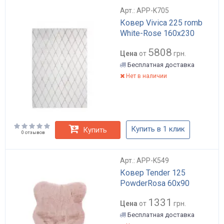
Арт.: APP-K705
Ковер Vivica 225 romb
White-Rose 160х230
5808
Цена
от
грн.
Бесплатная доставка
Нет в наличии
Купить в 1 клик
Купить
0 отзывов
Арт.: APP-K549
Ковер Tender 125
PowderRosa 60x90
1331
Цена
от
грн.
Бесплатная доставка