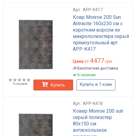
Арт.: APP-K417
Ковр Monroe 200 Sun
Antracite 160x230 см с
коротким ворсом из
микрополиэстера серый
прямоугольный арт:
APP-K417
4477
Цена
от
грн.
Бесплатная доставка
В наличии
Купить в 1 клик
0 отзывов
Купить
Арт.: APP-K418
Ковер Monroe 200 sun
серый полиэстер
80x150 см
антискользкое