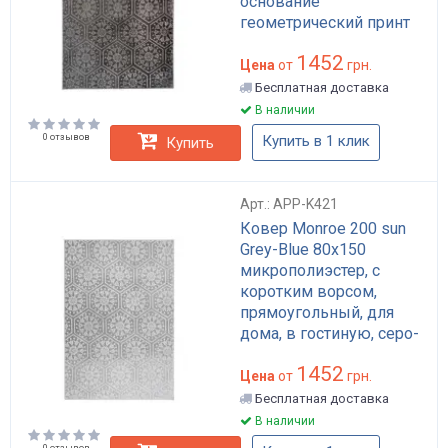
основание
геометрический принт
для дома арт: APP-K418
1452
Цена
от
грн.
Бесплатная доставка
В наличии
0 отзывов
Купить в 1 клик
Купить
Арт.: APP-K421
Ковер Monroe 200 sun
Grey-Blue 80x150
микрополиэстер, с
коротким ворсом,
прямоугольный, для
дома, в гостиную, серо-
голубой арт: APP-K421
1452
Цена
от
грн.
Бесплатная доставка
В наличии
0 отзывов