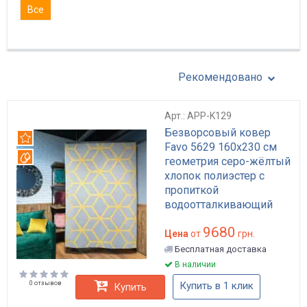
Все
Рекомендовано
Арт.: APP-K129
Безворсовый ковер
Рекомендуем
Favo 5629 160x230 см
Вотерпруф
геометрия серо-жёлтый
хлопок полиэстер с
пропиткой
водоотталкивающий
для гостиной арт: APP-
9680
K129
Цена
от
грн.
Бесплатная доставка
В наличии
0 отзывов
Купить в 1 клик
Купить