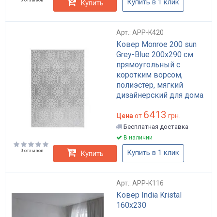
Купить в 1 клик
Купить
Арт.: APP-K420
Ковер Monroe 200 sun
Grey-Blue 200x290 см
прямоугольный с
коротким ворсом,
полиэстер, мягкий
дизайнерский для дома
и гостиной арт: APP-
6413
K420
Цена
от
грн.
Бесплатная доставка
В наличии
0 отзывов
Купить в 1 клик
Купить
Арт.: APP-K116
Ковер India Kristal
160х230